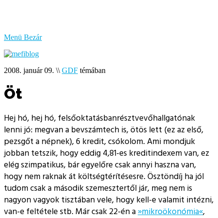
bűzlik
a
hal
Menü
Bezár
2008. január 09.
\\
GDF
témában
Öt
Hej hó, hej hó, felsőoktatásbanrésztvevőhallgatónak
lenni jó: megvan a bevszámtech is, ötös lett (ez az első,
pezsgőt a népnek), 6 kredit, csókolom. Ami mondjuk
jobban tetszik, hogy eddig 4,81-es kreditindexem van, ez
elég szimpatikus, bár egyelőre csak annyi haszna van,
hogy nem raknak át költségtérítésesre. Ösztöndíj ha jól
tudom csak a második szemesztertől jár, meg nem is
nagyon vagyok tisztában vele, hogy kell-e valamit intézni,
van-e feltétele stb. Már csak 22-én a
»mikroökonómia«
,