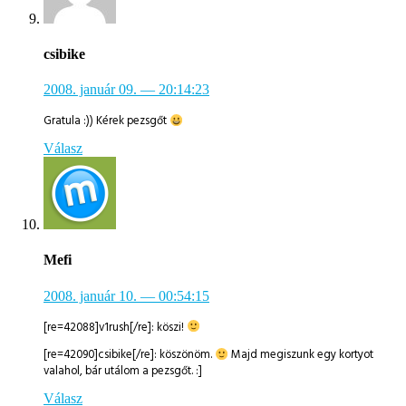
csibike
2008. január 09.
— 20:14:23
Gratula :)) Kérek pezsgőt
Válasz
Mefi
2008. január 10.
— 00:54:15
[re=42088]v1rush[/re]: köszi!
[re=42090]csibike[/re]: köszönöm.
Majd megiszunk egy kortyot
valahol, bár utálom a pezsgőt. :]
Válasz