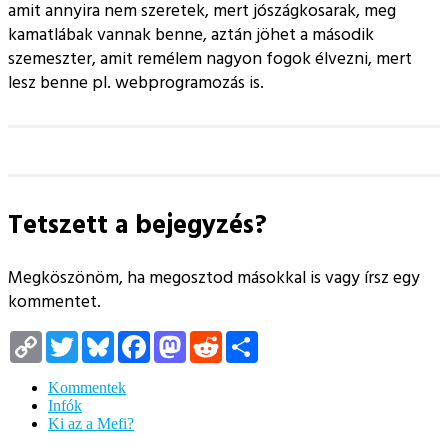
amit annyira nem szeretek, mert jószágkosarak, meg
kamatlábak vannak benne, aztán jöhet a második
szemeszter, amit remélem nagyon fogok élvezni, mert
lesz benne pl. webprogramozás is.
Tetszett a bejegyzés?
Megköszönöm, ha megosztod másokkal is vagy írsz egy
kommentet.
Copy
Twitter
Bluesky
Facebook
Mastodon
Reddit
Megosztás
Link
Kommentek
Infók
Ki az a Mefi?