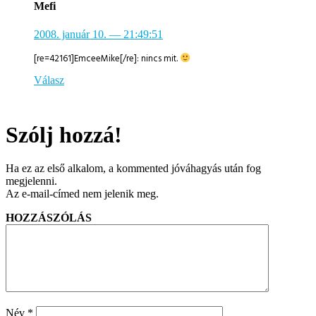
Mefi
2008. január 10.
— 21:49:51
[re=42161]EmceeMike[/re]: nincs mit.
Válasz
Szólj hozzá!
Ha ez az első alkalom, a kommented jóváhagyás után fog
megjelenni.
Az e-mail-címed nem jelenik meg.
HOZZÁSZÓLÁS
Név
*