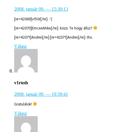
2008. január 09.
— 15:30:13
[re=42069]v150r[/re]: :'(
[re=42070]EmceeMike[/re]: köszi. Te hogy állsz?
[re=42071]Andrei[/re]:[re=42071]Andrei[/re]: thx.
Válasz
v1rush
2008. január 09.
— 19:39:41
Gratulálok!
Válasz