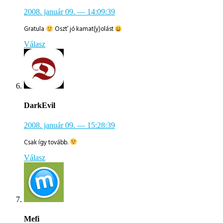
2008. január 09.
— 14:09:39
Gratula
Oszt’ jó kamat(y)olást
Válasz
DarkEvil
2008. január 09.
— 15:28:39
Csak így tovább.
Válasz
Mefi