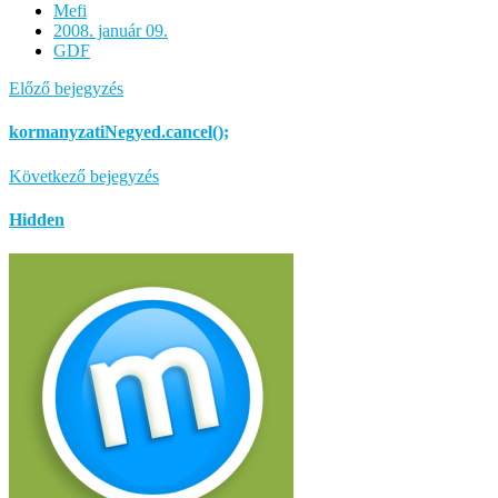
Mefi
2008. január 09.
GDF
Előző bejegyzés
kormanyzatiNegyed.cancel();
Következő bejegyzés
Hidden