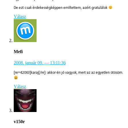
De ezt csak érdekességképpen említettem, azért gratulálok
Válasz
Mefi
2008. január 09.
— 13:11:36
[re=42063]karaj[/re]: akkor én jó vagyok, mert az az egyetlen ötösöm.
Válasz
v150r