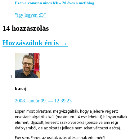
Ezen a vonaton nincs fék – 20 éves a mefiblog
"így legyen :D"
14 hozzászólás
Hozzászólok én is →
karaj
2008. január 09.
— 12:39:23
Éppen most olvastam: megvizsgálták, hogy a jelesre végzett
orvostanhalgatók közül (maximum 1 4-ese lehetett) hányan váltak
elismert, díjazott, keresett szakorvosokká (persze valami régi
évfolyamból, de az oktatás jellege nem sokat változott azóta).
Egy sem. Ennyit az osztályozásról és annak értelméről.