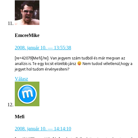
EmceeMike
2008. január 10.
— 13:55:38
[re=42079]Mefi[/re]: Van jegyem szám tudból és már megvan az
analízis is. Te egy kicsit elörébb jársz
Nem tudod véletlenül,hogy a
jegyet hol tudom érvényesíteni?
Válasz
Mefi
2008. január 10.
— 14:14:10