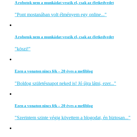
A robotok nem a munkádat veszik el, csak az életkedvedet
"Pont mostanában volt élményem egy online..."
A robotok nem a munkádat veszik el, csak az életkedvedet
"köszi!"
Ezen a vonaton nincs fék – 20 éves a mefiblog
"Boldog születésnapot neked is! Jó újra látni, ezer..."
Ezen a vonaton nincs fék – 20 éves a mefiblog
"Szerintem szinte végig követtem a blogodat, én biztosan..."