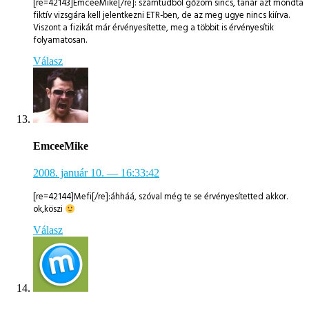
[re=42143]EmceeMike[/re]: számtudból gőzöm sincs, tanár azt mondta
fiktív vizsgára kell jelentkezni ETR-ben, de az meg ugye nincs kiírva.
Viszont a fizikát már érvényesítette, meg a többit is érvényesítik
folyamatosan.
Válasz
EmceeMike
2008. január 10.
— 16:33:42
[re=42144]Mefi[/re]:áhháá, szóval még te se érvényesítetted akkor.
ok,köszi
Válasz