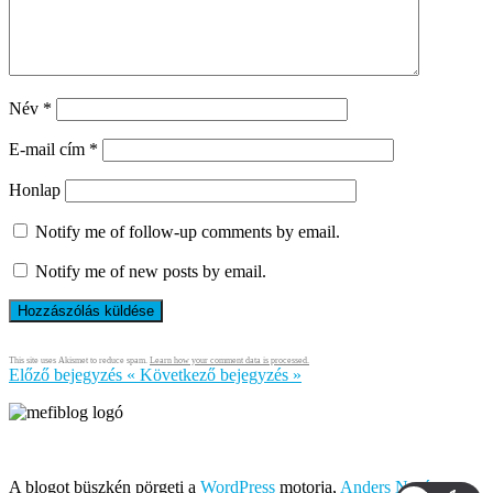
Név
*
E-mail cím
*
Honlap
Notify me of follow-up comments by email.
Notify me of new posts by email.
This site uses Akismet to reduce spam.
Learn how your comment data is processed.
Előző bejegyzés
«
Következő bejegyzés
»
Írja és rendezi Mefi, avagy Nádai Gábor © 2005-2026
A blogot büszkén pörgeti a
WordPress
motorja,
Anders Norén