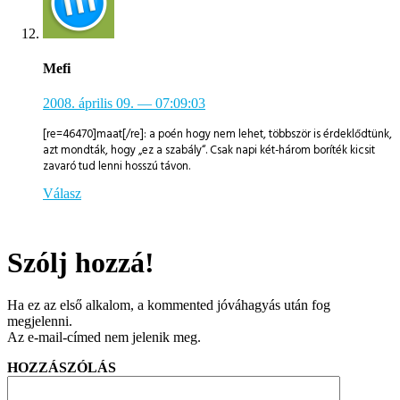
Mefi
2008. április 09.
— 07:09:03
[re=46470]maat[/re]: a poén hogy nem lehet, többször is érdeklődtünk,
azt mondták, hogy „ez a szabály“. Csak napi két-három boríték kicsit
zavaró tud lenni hosszú távon.
Válasz
Szólj hozzá!
Ha ez az első alkalom, a kommented jóváhagyás után fog
megjelenni.
Az e-mail-címed nem jelenik meg.
HOZZÁSZÓLÁS