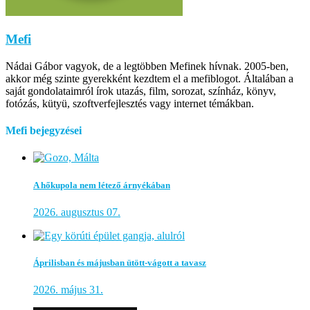
Mefi
Nádai Gábor vagyok, de a legtöbben Mefinek hívnak. 2005-ben,
akkor még szinte gyerekként kezdtem el a mefiblogot. Általában a
saját gondolataimról írok utazás, film, sorozat, színház, könyv,
fotózás, kütyü, szoftverfejlesztés vagy internet témákban.
Mefi bejegyzései
A hőkupola nem létező árnyékában
2026. augusztus 07.
Áprilisban és májusban ütött-vágott a tavasz
2026. május 31.