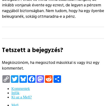
inkább vonjanak évente egy ezrest, de legyen a pénzem
nagyjából biztonságban. Nem tudom, hogy ha egy ilyenbe
beleugranék, sokáig ottmaradna-e a pénz.
Tetszett a bejegyzés?
Megköszönöm, ha megosztod másokkal is vagy írsz egy
kommentet.
Copy
Twitter
Bluesky
Facebook
Mastodon
Reddit
Megosztás
Link
Kommentek
Infók
Ki az a Mefi?
Mefi