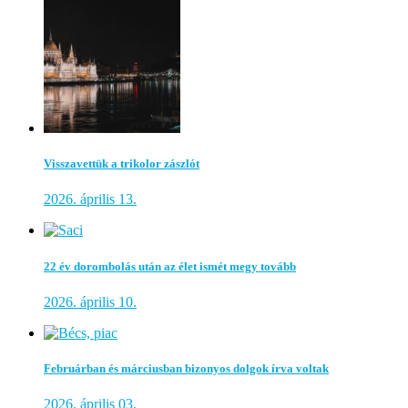
Visszavettük a trikolor zászlót
2026. április 13.
22 év dorombolás után az élet ismét megy tovább
2026. április 10.
Februárban és márciusban bizonyos dolgok írva voltak
2026. április 03.