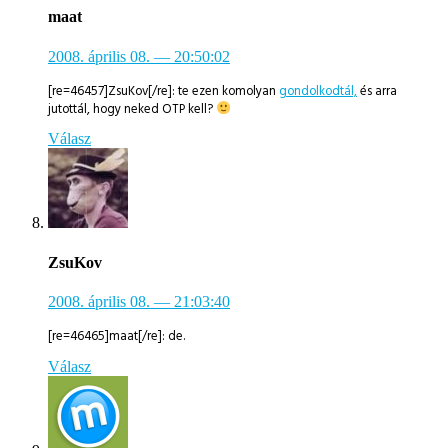
maat
2008. április 08.
— 20:50:02
[re=46457]ZsuKov[/re]: te ezen komolyan
gondolkodtál,
és arra
jutottál, hogy neked OTP kell?
Válasz
ZsuKov
2008. április 08.
— 21:03:40
[re=46465]maat[/re]: de.
Válasz