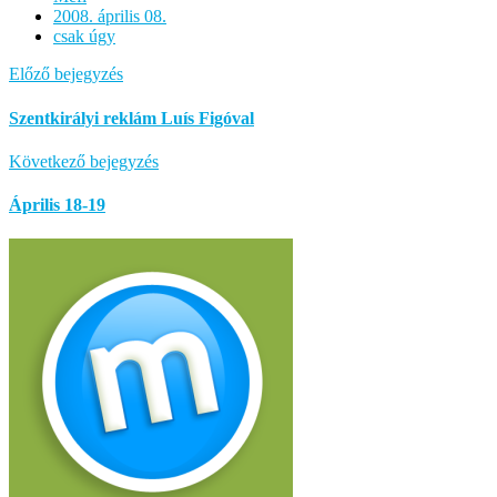
2008. április 08.
csak úgy
Előző bejegyzés
Szentkirályi reklám Luís Figóval
Következő bejegyzés
Április 18-19