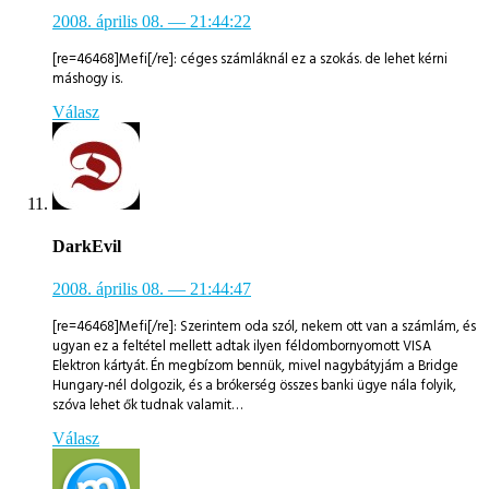
2008. április 08.
— 21:44:22
[re=46468]Mefi[/re]: céges számláknál ez a szokás. de lehet kérni
máshogy is.
Válasz
DarkEvil
2008. április 08.
— 21:44:47
[re=46468]Mefi[/re]: Szerintem oda szól, nekem ott van a számlám, és
ugyan ez a feltétel mellett adtak ilyen féldombornyomott VISA
Elektron kártyát. Én megbízom bennük, mivel nagybátyjám a Bridge
Hungary-nél dolgozik, és a brókerség összes banki ügye nála folyik,
szóva lehet ők tudnak valamit…
Válasz