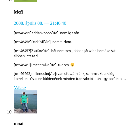
Mefi
2008. április 08.
— 21:40:40
[re=46455]adriankoooo[/re]: nem igazán.
[re=46456]DarkEvil[/re]: nem tudom.
[re=46457]ZsuKov[/re]: hát nemtom, jobban jársz ha bemész ‘szt
élőben intézed.
[re=46461]EmceeMike[/re]: tudom.
[re=46462]millencolin[/re]: van ott számlánk, semmi extra, elég
korrektek. Csak ne küldenének minden tranzakció után egy borítékot…
Válasz
maat