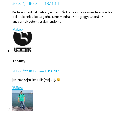
2008. április 08.
— 18:11:14
BudapestBanknak nehogy engedj. Ők kb. havonta vesznek le egymillió
dollárt kezelési költségként. Nem mintha ez megrogyasztaná az
anyagi helyzetem, csak mondom..
Válasz
Jhonny
2008. április 08.
— 18:31:07
[re=46462]millencolin[/re]: Jaj.
Válasz