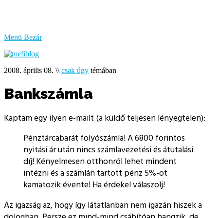
bűzlik
a
hal
Menü
Bezár
2008. április 08.
\\
csak úgy
témában
Bankszámla
Kaptam egy ilyen e-mailt (a küldő teljesen lényegtelen):
Pénztárcabarát folyószámla! A 6800 forintos
nyitási ár után nincs számlavezetési és átutalási
díj! Kényelmesen otthonról lehet mindent
intézni és a számlán tartott pénz 5%-ot
kamatozik évente! Ha érdekel válaszolj!
Az igazság az, hogy így látatlanban nem igazán hiszek a
dologban. Persze ez mind-mind csábítóan hangzik, de