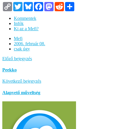
Copy
Twitter
Bluesky
Facebook
Mastodon
Reddit
Megosztás
Link
Kommentek
Infók
Ki az a Mefi?
Mefi
2006. február 08.
csak úgy
Előző bejegyzés
Peekko
Következő bejegyzés
Alapvető műveltség