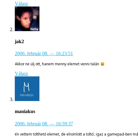
Válasz
jak2
2006. február 08.
— 16:23:51
Akkor ne ülj ott, hanem menny elemet venni talán
Válasz
maniakus
2006. február 08.
— 16:59:37
én vettem tölthető elemet, de elromlott a töltő.. igaz a gamepad-ben má