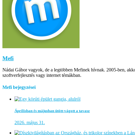
Mefi
Nádai Gábor vagyok, de a legtöbben Mefinek hívnak. 2005-ben, akkor m
szoftverfejlesztés vagy internet témákban.
Mefi bejegyzései
Áprilisban és májusban ütött-vágott a tavasz
2026. május 31.