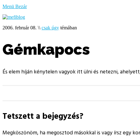
bűzlik
Menü
Bezár
a
hal
2006. február 08.
\\
csak úgy
témában
Gémkapocs
És elem híján kénytelen vagyok itt ülni és netezni, ahelyett,
Tetszett a bejegyzés?
Megköszönöm, ha megosztod másokkal is vagy írsz egy k