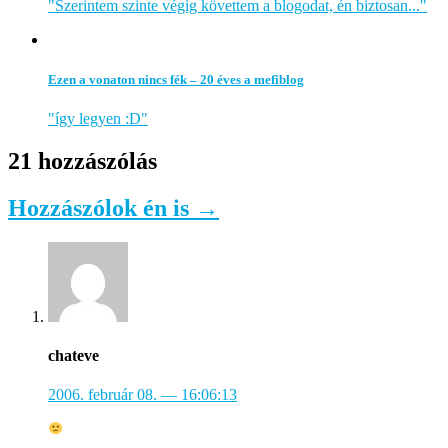
"Szerintem szinte végig követtem a blogodat, én biztosan..."
Ezen a vonaton nincs fék – 20 éves a mefiblog
"így legyen :D"
21 hozzászólás
Hozzászólok én is →
chateve
2006. február 08.
— 16:06:13