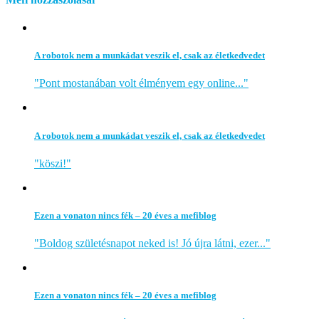
A robotok nem a munkádat veszik el, csak az életkedvedet
"Pont mostanában volt élményem egy online..."
A robotok nem a munkádat veszik el, csak az életkedvedet
"köszi!"
Ezen a vonaton nincs fék – 20 éves a mefiblog
"Boldog születésnapot neked is! Jó újra látni, ezer..."
Ezen a vonaton nincs fék – 20 éves a mefiblog