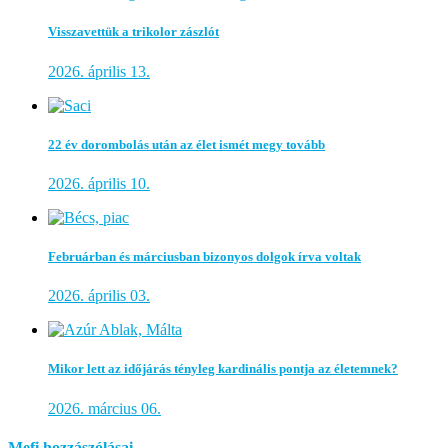
Visszavettük a trikolor zászlót
2026. április 13.
22 év dorombolás után az élet ismét megy tovább
2026. április 10.
Februárban és márciusban bizonyos dolgok írva voltak
2026. április 03.
Mikor lett az időjárás tényleg kardinális pontja az életemnek?
2026. március 06.
Mefi hozzászólásai