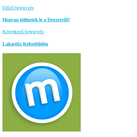
Előző bejegyzés
Hogyan tölthetek le a Deezerről?
Következő bejegyzés
Lakástűz Kelenföldön