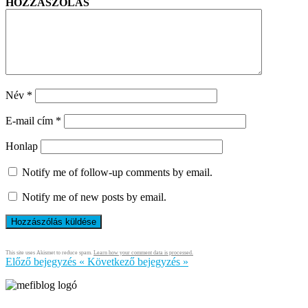
HOZZÁSZÓLÁS
Név
*
E-mail cím
*
Honlap
Notify me of follow-up comments by email.
Notify me of new posts by email.
This site uses Akismet to reduce spam.
Learn how your comment data is processed.
Előző bejegyzés
«
Következő bejegyzés
»