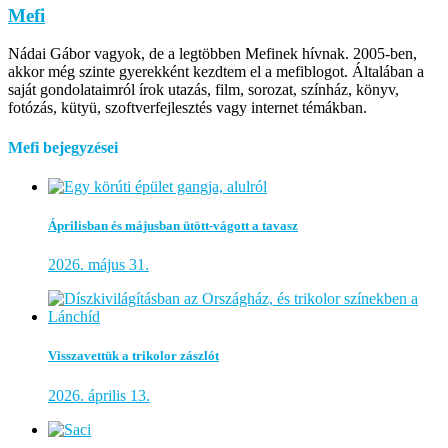
Mefi
Nádai Gábor vagyok, de a legtöbben Mefinek hívnak. 2005-ben,
akkor még szinte gyerekként kezdtem el a mefiblogot. Általában a
saját gondolataimról írok utazás, film, sorozat, színház, könyv,
fotózás, kütyü, szoftverfejlesztés vagy internet témákban.
Mefi bejegyzései
Áprilisban és májusban ütött-vágott a tavasz
2026. május 31.
Visszavettük a trikolor zászlót
2026. április 13.