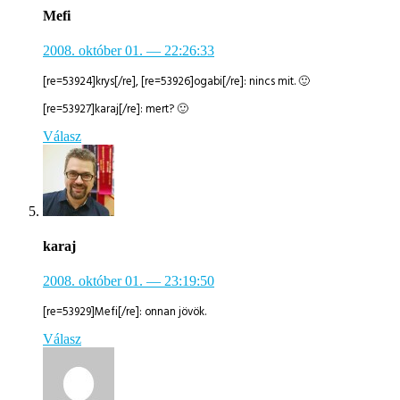
Mefi
2008. október 01.
— 22:26:33
[re=53924]krys[/re], [re=53926]ogabi[/re]: nincs mit. 🙂
[re=53927]karaj[/re]: mert? 🙂
Válasz
karaj
2008. október 01.
— 23:19:50
[re=53929]Mefi[/re]: onnan jövök.
Válasz