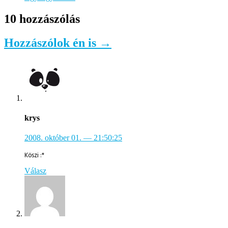
10 hozzászólás
Hozzászólok én is →
krys
2008. október 01.
— 21:50:25
Köszi :*
Válasz