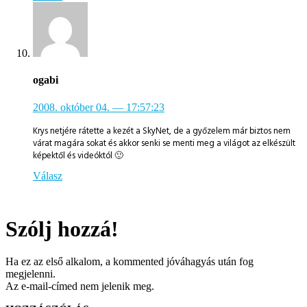
ogabi
2008. október 04.
— 17:57:23
Krys netjére rátette a kezét a SkyNet, de a győzelem már biztos nem
várat magára sokat és akkor senki se menti meg a világot az elkészült
képektől és videóktól 🙂
Válasz
Szólj hozzá!
Ha ez az első alkalom, a kommented jóváhagyás után fog
megjelenni.
Az e-mail-címed nem jelenik meg.