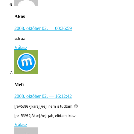
Ákos
2008. október 02.
— 00:36:59
sch az
Válasz
Mefi
2008. október 02.
— 16:12:42
[re=53937]karaj[/re]: nem is tudtam. 🙂
[re=53939]Ákos[/re]: jah, elírtam, köszi.
Válasz