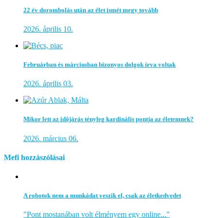
22 év dorombolás után az élet ismét megy tovább
2026. április 10.
Februárban és márciusban bizonyos dolgok írva voltak
2026. április 03.
Mikor lett az időjárás tényleg kardinális pontja az életemnek?
2026. március 06.
Mefi hozzászólásai
A robotok nem a munkádat veszik el, csak az életkedvedet
"Pont mostanában volt élményem egy online..."