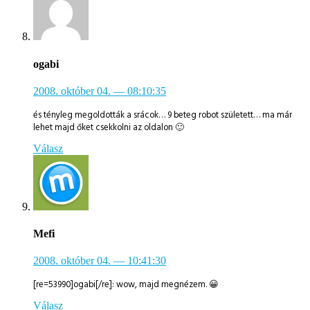
ogabi
2008. október 04.
— 08:10:35
és tényleg megoldották a srácok… 9 beteg robot született… ma már
lehet majd őket csekkolni az oldalon 🙂
Válasz
Mefi
2008. október 04.
— 10:41:30
[re=53990]ogabi[/re]: wow, majd megnézem. 😀
Válasz