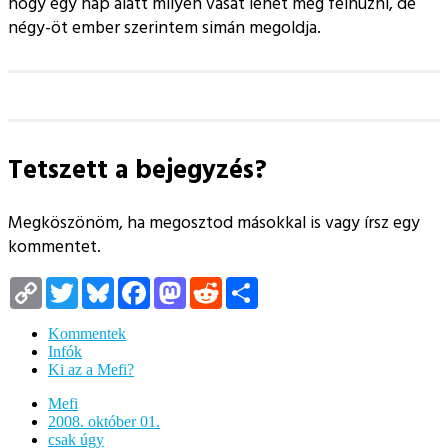
hogy egy nap alatt milyen vasat lehet még felhúzni, de
négy-öt ember szerintem simán megoldja.
Tetszett a bejegyzés?
Megköszönöm, ha megosztod másokkal is vagy írsz egy
kommentet.
Copy
Twitter
Bluesky
Facebook
Mastodon
Reddit
Megosztás
Link
Kommentek
Infók
Ki az a Mefi?
Mefi
2008. október 01.
csak úgy