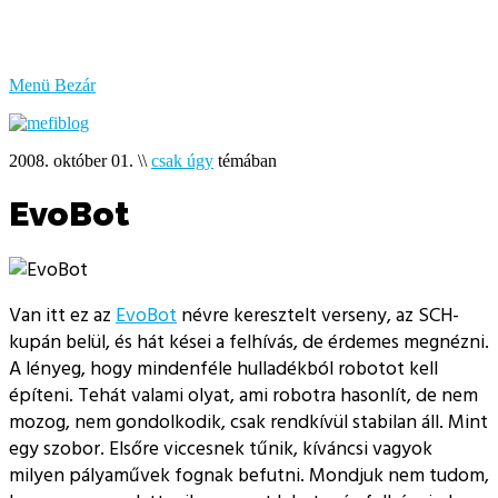
bűzlik
a
hal
Menü
Bezár
2008. október 01.
\\
csak úgy
témában
EvoBot
Van itt ez az
EvoBot
névre keresztelt verseny, az SCH-
kupán belül, és hát kései a felhívás, de érdemes megnézni.
A lényeg, hogy mindenféle hulladékból robotot kell
építeni. Tehát valami olyat, ami robotra hasonlít, de nem
mozog, nem gondolkodik, csak rendkívül stabilan áll. Mint
egy szobor. Elsőre viccesnek tűnik, kíváncsi vagyok
milyen pályaművek fognak befutni. Mondjuk nem tudom,