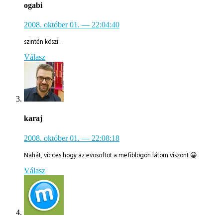
ogabi
2008. október 01.
— 22:04:40
szintén köszi…
Válasz
karaj
2008. október 01.
— 22:08:18
Nahát, vicces hogy az evosoftot a mefiblogon látom viszont 😀
Válasz