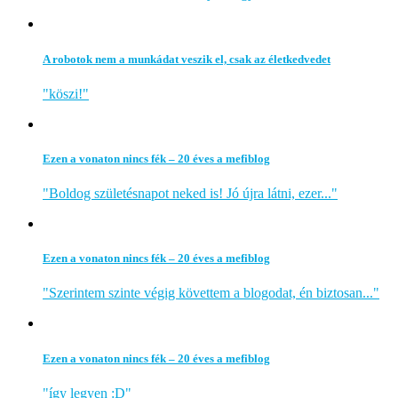
A robotok nem a munkádat veszik el, csak az életkedvedet
"köszi!"
Ezen a vonaton nincs fék – 20 éves a mefiblog
"Boldog születésnapot neked is! Jó újra látni, ezer..."
Ezen a vonaton nincs fék – 20 éves a mefiblog
"Szerintem szinte végig követtem a blogodat, én biztosan..."
Ezen a vonaton nincs fék – 20 éves a mefiblog
"így legyen :D"