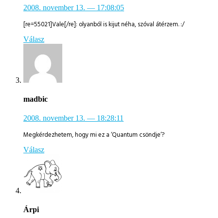
2008. november 13.
— 17:08:05
[re=55021]Vale[/re]: olyanból is kijut néha, szóval átérzem. :/
Válasz
madbic
2008. november 13.
— 18:28:11
Megkérdezhetem, hogy mi ez a ‘Quantum csöndje’?
Válasz
Árpi