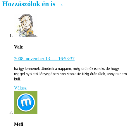
Hozzászólok én is →
Vale
2008. november 13.
— 16:53:37
ha így lennének tömörek a napjaim, még örülnék is neki. de hogy
reggel nyolctól lényegében non-stop este tízig órán ülök, annyira nem
buli.
Válasz
Mefi