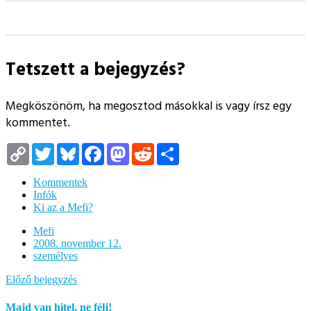
Tetszett a bejegyzés?
Megköszönöm, ha megosztod másokkal is vagy írsz egy
kommentet.
Copy
Twitter
Bluesky
Facebook
Mastodon
Reddit
Megosztás
Link
Kommentek
Infók
Ki az a Mefi?
Mefi
2008. november 12.
személyes
Előző bejegyzés
Majd van hitel, ne félj!