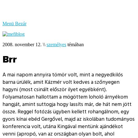
bűzlik
a
hal
Menü
Bezár
2008. november 12.
\\
személyes
témában
Brr
A mai napom annyira tömör volt, mint a negyedkilós
barna ürülék, amit Kázmér volt kedves a szőnyegen
hagyni (most csinált először ilyet egyébként).
Folyamatosan hallottam a mögöttem loholó árnyékom
hangját, amint suttogja hogy lassíts már, de hát nem jött
össze. Reggel fotózás ügyben kellett rohangálnom, egy
gyors kínai ebéd Gergővel, majd az iskolában tudományos
konferencia volt, utána Kingával mentünk ajándékot
venni (apropó, van az országban olyan bolt, ahol