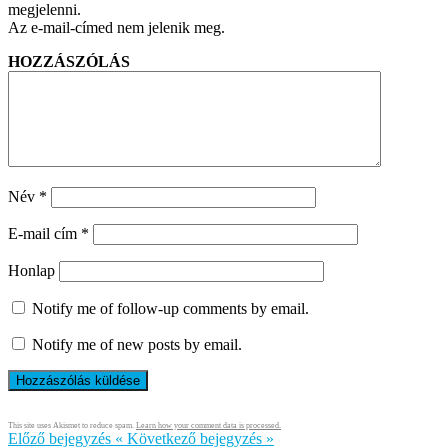
megjelenni.
Az e-mail-címed nem jelenik meg.
HOZZÁSZÓLÁS
Név
*
E-mail cím
*
Honlap
Notify me of follow-up comments by email.
Notify me of new posts by email.
This site uses Akismet to reduce spam.
Learn how your comment data is processed.
Előző bejegyzés
«
Következő bejegyzés
»