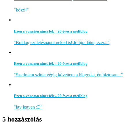
"köszi!"
Ezen a vonaton nincs fék – 20 éves a mefiblog
"Boldog születésnapot neked is! Jó újra látni, ezer..."
Ezen a vonaton nincs fék – 20 éves a mefiblog
"Szerintem szinte végig követtem a blogodat, én biztosan..."
Ezen a vonaton nincs fék – 20 éves a mefiblog
"így legyen :D"
5 hozzászólás