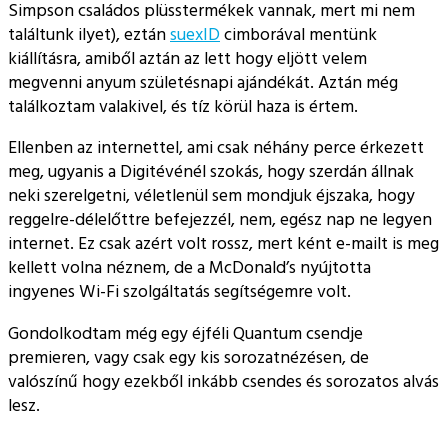
Simpson családos plüsstermékek vannak, mert mi nem
találtunk ilyet), eztán
suexID
cimborával mentünk
kiállításra, amiből aztán az lett hogy eljött velem
megvenni anyum születésnapi ajándékát. Aztán még
találkoztam valakivel, és tíz körül haza is értem.
Ellenben az internettel, ami csak néhány perce érkezett
meg, ugyanis a Digitévénél szokás, hogy szerdán állnak
neki szerelgetni, véletlenül sem mondjuk éjszaka, hogy
reggelre-délelőttre befejezzél, nem, egész nap ne legyen
internet. Ez csak azért volt rossz, mert ként e-mailt is meg
kellett volna néznem, de a McDonald’s nyújtotta
ingyenes Wi-Fi szolgáltatás segítségemre volt.
Gondolkodtam még egy éjféli Quantum csendje
premieren, vagy csak egy kis sorozatnézésen, de
valószínű hogy ezekből inkább csendes és sorozatos alvás
lesz.