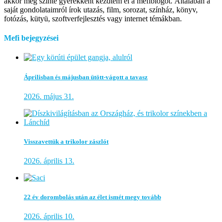
akkor még szinte gyerekként kezdtem el a mefiblogot. Általában a
saját gondolataimról írok utazás, film, sorozat, színház, könyv,
fotózás, kütyü, szoftverfejlesztés vagy internet témákban.
Mefi bejegyzései
Áprilisban és májusban ütött-vágott a tavasz
2026. május 31.
Visszavettük a trikolor zászlót
2026. április 13.
22 év dorombolás után az élet ismét megy tovább
2026. április 10.