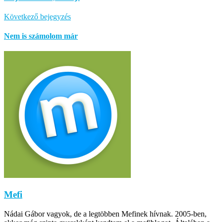
Következő bejegyzés
Nem is számolom már
Mefi
Nádai Gábor vagyok, de a legtöbben Mefinek hívnak. 2005-ben,