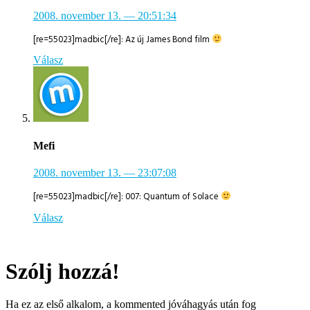
2008. november 13.
— 20:51:34
[re=55023]madbic[/re]: Az új James Bond film
Válasz
Mefi
2008. november 13.
— 23:07:08
[re=55023]madbic[/re]: 007: Quantum of Solace
Válasz
Szólj hozzá!
Ha ez az első alkalom, a kommented jóváhagyás után fog