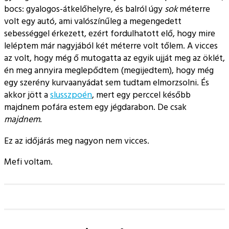
bocs: gyalogos-átkelőhelyre, és balról úgy
sok
méterre
volt egy autó, ami valószínűleg a megengedett
sebességgel érkezett, ezért fordulhatott elő, hogy mire
leléptem már nagyjából két méterre volt tőlem. A vicces
az volt, hogy még ő mutogatta az egyik ujját meg az öklét,
én meg annyira meglepődtem (megijedtem), hogy még
egy szerény kurvaanyádat sem tudtam elmorzsolni. És
akkor jött a
slusszpoén
, mert egy perccel később
majdnem pofára estem egy jégdarabon. De csak
majdnem
.
Ez az időjárás meg nagyon nem vicces.
Mefi voltam.