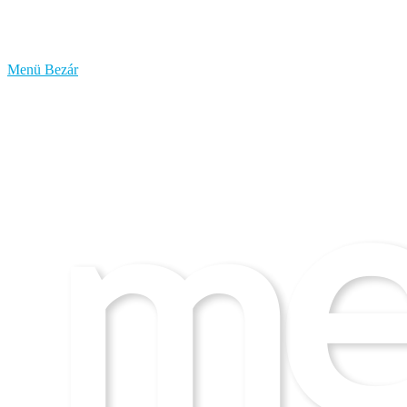
bűzlik
a
hal
Menü
Bezár