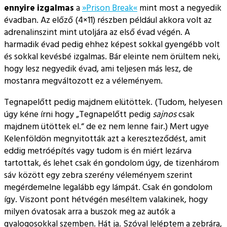
ennyire izgalmas
a
»Prison Break«
mint most a negyedik
évadban. Az előző (4×11) részben például akkora volt az
adrenalinszint mint utoljára az első évad végén. A
harmadik évad pedig ehhez képest sokkal gyengébb volt
és sokkal kevésbé izgalmas. Bár eleinte nem örültem neki,
hogy lesz negyedik évad, ami teljesen más lesz, de
mostanra megváltozott ez a véleményem.
Tegnapelőtt pedig majdnem elütöttek. (Tudom, helyesen
úgy kéne írni hogy
Tegnapelőtt pedig
sajnos
csak
majdnem ütöttek el.
de ez nem lenne fair.) Mert ugye
Kelenföldön megnyitották azt a kereszteződést, amit
eddig metróépítés vagy tudom is én miért lezárva
tartottak, és lehet csak én gondolom úgy, de tizenhárom
sáv között egy zebra szerény véleményem szerint
megérdemelne legalább egy lámpát. Csak én gondolom
így. Viszont pont hétvégén meséltem valakinek, hogy
milyen óvatosak arra a buszok meg az autók a
gyalogosokkal szemben. Hát ja. Szóval leléptem a zebrára,