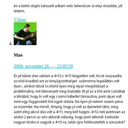
én a kettő végén kánszelt adtam neki. belenézve s3 eleji részekbe, jól
tettem.
Válasz
Mao
2008. november 26.
— 23:05:59
Én pl tűkön ülve vártam a 4×12-t. 4×11 kegyetlen volt, kicsit visszaadta
az első évadból azt az lenyűgözöttséget -számomra legalábbis volt
ilyen-, amikor látod Scofield ilyen meg olyan megoldásait a
problémákra, mit kitervezett meg ésatöbbi. Itt pl az a híd amit csináltak
a létrából, hogy ki volt egy csomó kábellel támasztva, pont olyan volt
mint egy függesztett híd egyik oldala. Na ilyen pl nekem sosem jutna
az eszembe. Na mind1, lényeg, hogy jó volt az ilyeneket látni, meg
azért elég akció dús volt a 4×11, meg kell hagyni. 4×12-nek pontosan az
utolsó 2 perce az ami akkorát odavág, hogy pont akkorát. Ezekután
nagyon kíváncsi vagyok a 4×13-ra, talán újra felélesztették a sorozatot?