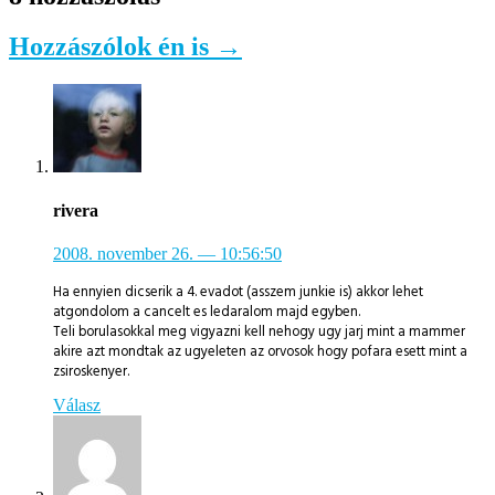
Hozzászólok én is →
rivera
2008. november 26.
— 10:56:50
Ha ennyien dicserik a 4. evadot (asszem junkie is) akkor lehet
atgondolom a cancelt es ledaralom majd egyben.
Teli borulasokkal meg vigyazni kell nehogy ugy jarj mint a mammer
akire azt mondtak az ugyeleten az orvosok hogy pofara esett mint a
zsiroskenyer.
Válasz