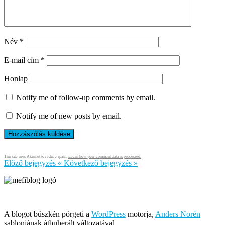
Név
*
E-mail cím
*
Honlap
Notify me of follow-up comments by email.
Notify me of new posts by email.
This site uses Akismet to reduce spam.
Learn how your comment data is processed.
Előző bejegyzés
«
Következő bejegyzés
»
Írja és rendezi Mefi, avagy Nádai Gábor © 2005-2026
A blogot büszkén pörgeti a
WordPress
motorja,
Anders Norén
sablonjának átbuherált változatával.