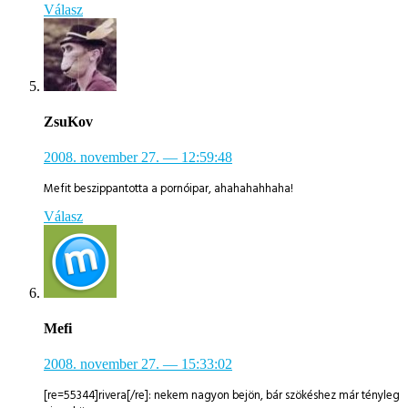
Válasz
ZsuKov
2008. november 27.
— 12:59:48
Mefit beszippantotta a pornóipar, ahahahahhaha!
Válasz
Mefi
2008. november 27.
— 15:33:02
[re=55344]rivera[/re]: nekem nagyon bejön, bár szökéshez már tényleg