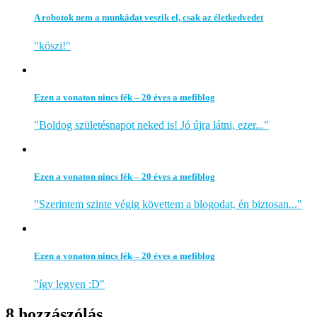
A robotok nem a munkádat veszik el, csak az életkedvedet
"köszi!"
Ezen a vonaton nincs fék – 20 éves a mefiblog
"Boldog születésnapot neked is! Jó újra látni, ezer..."
Ezen a vonaton nincs fék – 20 éves a mefiblog
"Szerintem szinte végig követtem a blogodat, én biztosan..."
Ezen a vonaton nincs fék – 20 éves a mefiblog
"így legyen :D"
8 hozzászólás