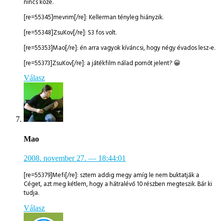
nincs köze.
[re=55345]mevrim[/re]: Kellerman tényleg hiányzik.
[re=55348]ZsuKov[/re]: S3 fos volt.
[re=55353]Mao[/re]: én arra vagyok kíváncsi, hogy négy évados lesz-e.
[re=55373]ZsuKov[/re]: a játékfilm nálad pornót jelent? 😀
Válasz
Mao
2008. november 27.
— 18:44:01
[re=55379]Mefi[/re]: sztem addig megy amíg le nem buktatják a
Céget, azt meg kétlem, hogy a hátralévő 10 részben megteszik. Bár ki
tudja.
Válasz