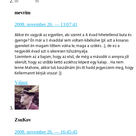
mevrim
2008. november 26.
— 13:07:41
Akkor én vagyok az egyetlen, aki szerint a 4. évad hihetetlenül buta és
gyenge? Én már a 3. évaddal sem voltam kibékülve (pl. azt a kosaras
gyereket én magam lőttem volna le; maga a szökés…), de ez a
negyedik évad azt is sikeresen túlszárnyalja.
Szerintem az a bajom, hogy az első, de még a második is annyira jól
sikerült, hogy az utóbbi kettő azokhoz képest egy kalap… Ha nem
lenne Mahone, akkor tuti kaszálnám (és itt hadd jegyezzem meg, hogy
Kellermannt kérjük vissza! :))
Válasz
ZsuKov
2008. november 26.
— 16:45:45