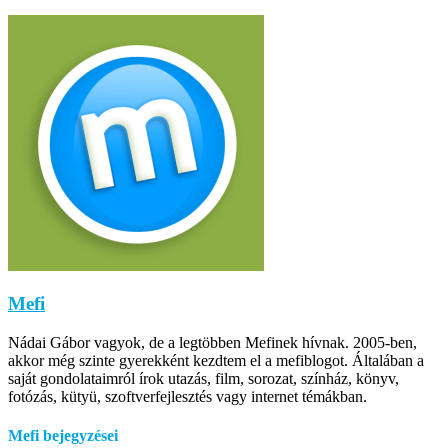
Mefi
Nádai Gábor vagyok, de a legtöbben Mefinek hívnak. 2005-ben,
akkor még szinte gyerekként kezdtem el a mefiblogot. Általában a
saját gondolataimról írok utazás, film, sorozat, színház, könyv,
fotózás, kütyü, szoftverfejlesztés vagy internet témákban.
Mefi bejegyzései