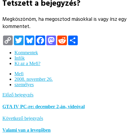
Tetszett a bejegyzés?
Megköszönöm, ha megosztod másokkal is vagy írsz egy
kommentet.
Copy
Twitter
Bluesky
Facebook
Mastodon
Reddit
Megosztás
Link
Kommentek
Infók
Ki az a Mefi?
Mefi
2008. november 26.
személyes
Előző bejegyzés
GTA IV PC-re: december 2-án, videóval
Következő bejegyzés
Valami van a levegőben