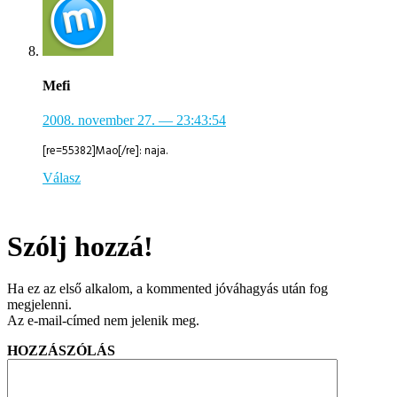
Mefi
2008. november 27.
— 23:43:54
[re=55382]Mao[/re]: naja.
Válasz
Szólj hozzá!
Ha ez az első alkalom, a kommented jóváhagyás után fog
megjelenni.
Az e-mail-címed nem jelenik meg.
HOZZÁSZÓLÁS