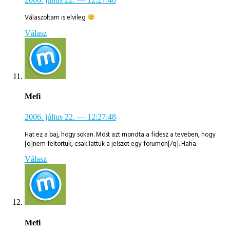
Válaszoltam is elvileg
Válasz
Mefi
2006. július 22.
— 12:27:48
Hat ez a baj, hogy sokan. Most azt mondta a fidesz a teveben, hogy
[q]nem feltortuk, csak lattuk a jelszot egy forumon[/q]. Haha.
Válasz
Mefi