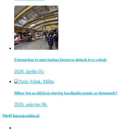
Februárban és márciusban bizonyos dolgok írva voltak
2026. április 03.
Mikor lett az időjárás tényleg kardinális pontja az életemnek?
2026. március 06.
Mefi hozzászólásai