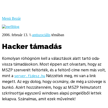
bűzlik
a
hal
Menü
Bezár
2006. február 13.
\\
antiszociális
témában
Hacker támadás
Komolyan röhögnöm kell a választások alatt tartó oda-
vissza támadásokon. Most éppen azt olvastam, hogy az
MSZP szerverét feltörték, és a feltörő címe nem más volt,
mint a
Nézzétek meg, mi van a link
server.fidesz.hu
megett. Az egy dolog, hogy ocsmány, de még a szövege is
bunkó. Azért hozzátenném, hogy az MSZP felmutatott
szkrínsottjai egyszerű windows alapú pingelőből lettek
lekapva. Szánalmas, amit ezek művelnek!