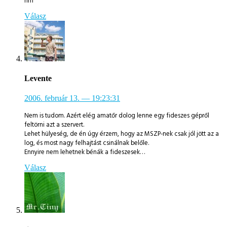
hm
Válasz
Levente
2006. február 13.
— 19:23:31
Nem is tudom. Azért elég amatőr dolog lenne egy fideszes gépről
feltörni azt a szervert.
Lehet hülyeség, de én úgy érzem, hogy az MSZP-nek csak jól jött az a
log, és most nagy felhajtást csinálnak belőle.
Ennyire nem lehetnek bénák a fideszesek…
Válasz