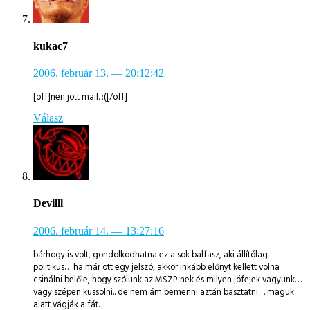
kukac7
2006. február 13.
— 20:12:42
[off]nen jott mail. :([/off]
Válasz
Devilll
2006. február 14.
— 13:27:16
bárhogy is volt, gondolkodhatna ez a sok balfasz, aki állítólag
politikus… ha már ott egy jelszó, akkor inkább előnyt kellett volna
csinálni belőle, hogy szólunk az MSZP-nek és milyen jófejek vagyunk…
vagy szépen kussolni.. de nem ám bemenni aztán basztatni… maguk
alatt vágják a fát.