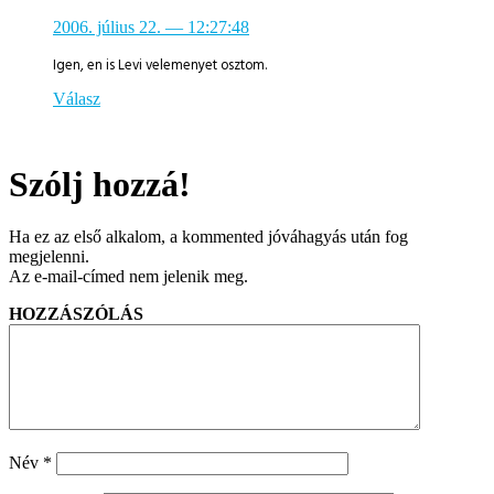
2006. július 22.
— 12:27:48
Igen, en is Levi velemenyet osztom.
Válasz
Szólj hozzá!
Ha ez az első alkalom, a kommented jóváhagyás után fog
megjelenni.
Az e-mail-címed nem jelenik meg.
HOZZÁSZÓLÁS
Név
*