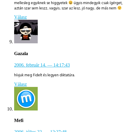
mellesleg egyiknek se higgyetek
úgyis mindegyik csak ígérget,
aztán szar sem leszz.. vagyis.. szar az lesz.. jó nagy.. de más nem
Válasz
Gazala
2006. február 14.
— 14:17:43
hívjuk meg Fidelt és legyen diktatúra.
Válasz
Mefi
2006. július 22.
— 12:27:48