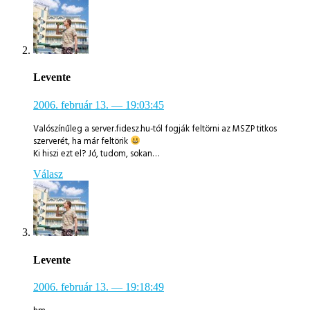
Levente
2006. február 13.
— 19:03:45
Valószínűleg a server.fidesz.hu-tól fogják feltörni az MSZP titkos
szerverét, ha már feltörik
Ki hiszi ezt el? Jó, tudom, sokan…
Válasz
Levente
2006. február 13.
— 19:18:49