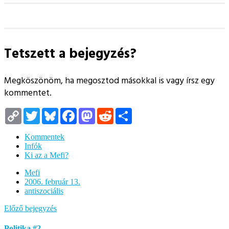
Tetszett a bejegyzés?
Megköszönöm, ha megosztod másokkal is vagy írsz egy
kommentet.
Copy
Twitter
Bluesky
Facebook
Mastodon
Reddit
Megosztás
Link
Kommentek
Infók
Ki az a Mefi?
Mefi
2006. február 13.
antiszociális
Előző bejegyzés
Politika #2