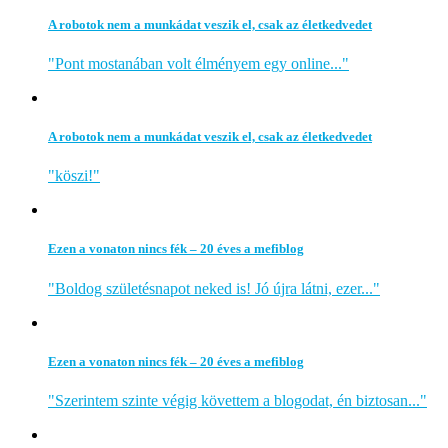
A robotok nem a munkádat veszik el, csak az életkedvedet
"Pont mostanában volt élményem egy online..."
A robotok nem a munkádat veszik el, csak az életkedvedet
"köszi!"
Ezen a vonaton nincs fék – 20 éves a mefiblog
"Boldog születésnapot neked is! Jó újra látni, ezer..."
Ezen a vonaton nincs fék – 20 éves a mefiblog
"Szerintem szinte végig követtem a blogodat, én biztosan..."