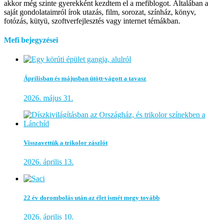
akkor még szinte gyerekként kezdtem el a mefiblogot. Általában a
saját gondolataimról írok utazás, film, sorozat, színház, könyv,
fotózás, kütyü, szoftverfejlesztés vagy internet témákban.
Mefi bejegyzései
Áprilisban és májusban ütött-vágott a tavasz
2026. május 31.
Visszavettük a trikolor zászlót
2026. április 13.
22 év dorombolás után az élet ismét megy tovább
2026. április 10.