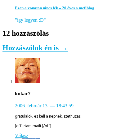
Ezen a vonaton nincs fék – 20 éves a mefiblog
"így legyen :D"
12 hozzászólás
Hozzászólok én is →
kukac7
2006. február 13.
— 18:43:59
gratulalok, ez kell a nepnek, szethuzas.
[off]irtam mailt.[/off]
Válasz