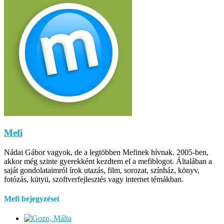
Mefi
Nádai Gábor vagyok, de a legtöbben Mefinek hívnak. 2005-ben,
akkor még szinte gyerekként kezdtem el a mefiblogot. Általában a
saját gondolataimról írok utazás, film, sorozat, színház, könyv,
fotózás, kütyü, szoftverfejlesztés vagy internet témákban.
Mefi bejegyzései