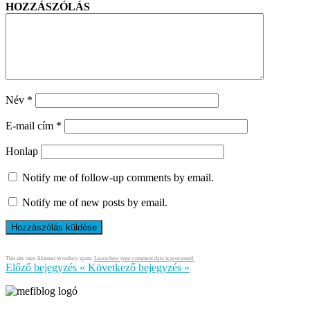
HOZZÁSZÓLÁS
Név
*
E-mail cím
*
Honlap
Notify me of follow-up comments by email.
Notify me of new posts by email.
This site uses Akismet to reduce spam.
Learn how your comment data is processed.
Előző bejegyzés
«
Következő bejegyzés
»