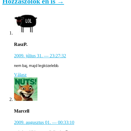
Hozzászólok én is →
RaszP.
2009. július 31.
— 23:27:32
nem baj, majd legközelebb.
Válasz
Marcell
2009. augusztus 01.
— 00:33:10