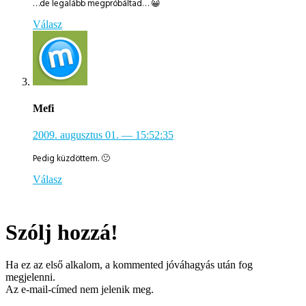
…de legalább megpróbáltad… 😀
Válasz
Mefi
2009. augusztus 01.
— 15:52:35
Pedig küzdöttem. 🙁
Válasz
Szólj hozzá!
Ha ez az első alkalom, a kommented jóváhagyás után fog
megjelenni.
Az e-mail-címed nem jelenik meg.