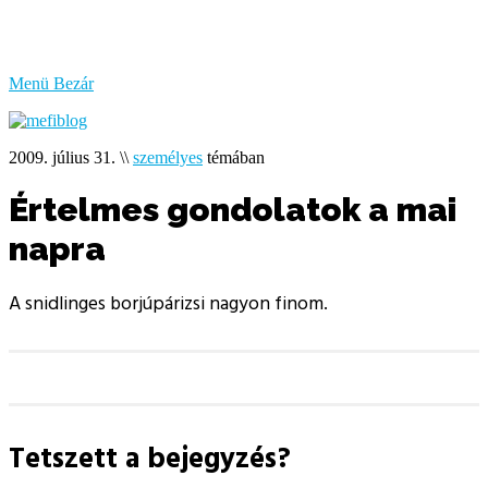
bűzlik
a
hal
Menü
Bezár
2009. július 31.
\\
személyes
témában
Értelmes gondolatok a mai
napra
A snidlinges borjúpárizsi nagyon finom.
Tetszett a bejegyzés?