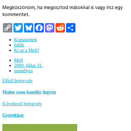
Megköszönöm, ha megosztod másokkal is vagy írsz egy
kommentet.
Copy
Twitter
Bluesky
Facebook
Mastodon
Reddit
Megosztás
Link
Kommentek
Infók
Ki az a Mefi?
Mefi
2009. július 31.
személyes
Előző bejegyzés
Maine coon kandúr ingyen
Következő bejegyzés
Gyerekkor