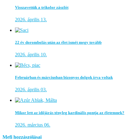
Visszavettük a trikolor zászlót
2026. április 13.
22 év dorombolás után az élet ismét megy tovább
2026. április 10.
Februárban és márciusban bizonyos dolgok írva voltak
2026. április 03.
Mikor lett az időjárás tényleg kardinális pontja az életemnek?
2026. március 06.
Mefi hozzászólásai