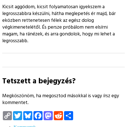
Kicsit aggódom, kicsit folyamatosan igyekszem a
legrosszabbra készülni, hátha meglepetés ér majd, bár
eközben rettenetesen félek az egész dolog
végkimenetelétől. És persze próbálom nem elsírni
magam, ha ránézek, és arra gondolok, hogy mi lehet a
legrosszabb.
Tetszett a bejegyzés?
Megköszönöm, ha megosztod másokkal is vagy írsz egy
kommentet.
Copy
Twitter
Bluesky
Facebook
Mastodon
Reddit
Megosztás
Link