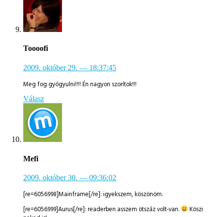
Toooofi
2009. október 29.
— 18:37:45
Meg fog gyógyulni!!!! Én nagyon szorítok!!!
Válasz
Mefi
2009. október 30.
— 09:36:02
[re=6056998]Mainframe[/re]: igyekszem, köszönöm.
[re=6056999]Aurus[/re]: readerben asszem ötszáz volt-van.
Köszi