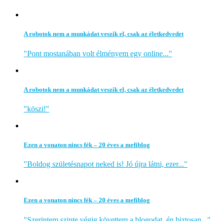
A robotok nem a munkádat veszik el, csak az életkedvedet
"Pont mostanában volt élményem egy online..."
A robotok nem a munkádat veszik el, csak az életkedvedet
"köszi!"
Ezen a vonaton nincs fék – 20 éves a mefiblog
"Boldog születésnapot neked is! Jó újra látni, ezer..."
Ezen a vonaton nincs fék – 20 éves a mefiblog
"Szerintem szinte végig követtem a blogodat, én biztosan..."