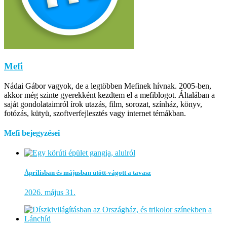
Mefi
Nádai Gábor vagyok, de a legtöbben Mefinek hívnak. 2005-ben,
akkor még szinte gyerekként kezdtem el a mefiblogot. Általában a
saját gondolataimról írok utazás, film, sorozat, színház, könyv,
fotózás, kütyü, szoftverfejlesztés vagy internet témákban.
Mefi bejegyzései
Áprilisban és májusban ütött-vágott a tavasz
2026. május 31.