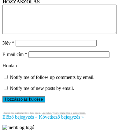
HOZZÁSZÓLÁS
Név
*
E-mail cím
*
Honlap
Notify me of follow-up comments by email.
Notify me of new posts by email.
This site uses Akismet to reduce spam.
Learn how your comment data is processed.
Előző bejegyzés
«
Következő bejegyzés
»