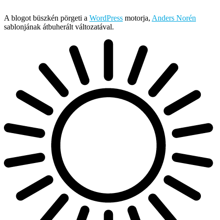
Írja és rendezi Mefi, avagy Nádai Gábor © 2005-2026
A blogot büszkén pörgeti a
WordPress
motorja,
Anders Norén
sablonjának átbuherált változatával.