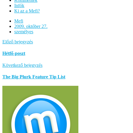
Kommentek
Infók
Ki az a Mefi?
Mefi
2009. október 27.
személyes
Előző bejegyzés
Hétfő-poszt
Következő bejegyzés
The Big Plurk Feature Tip List