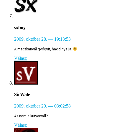
sxboy
2009. október 28.
— 19:13:53
A macskanyál gyógyít, hadd nyalja.
Válasz
SirWale
2009. október 29.
— 03:02:58
Az nem a kutyanyál?
Válasz