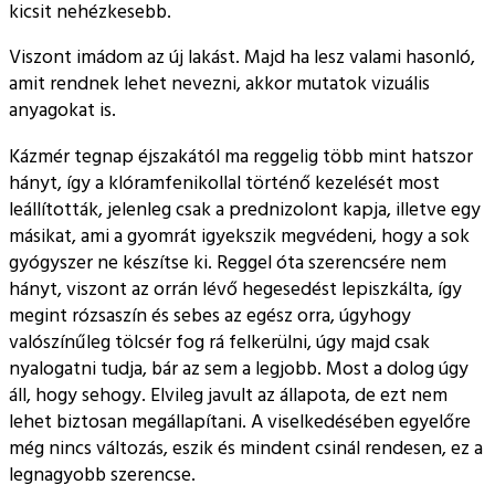
kicsit nehézkesebb.
Viszont imádom az új lakást. Majd ha lesz valami hasonló,
amit rendnek lehet nevezni, akkor mutatok vizuális
anyagokat is.
Kázmér tegnap éjszakától ma reggelig több mint hatszor
hányt, így a klóramfenikollal történő kezelését most
leállították, jelenleg csak a prednizolont kapja, illetve egy
másikat, ami a gyomrát igyekszik megvédeni, hogy a sok
gyógyszer ne készítse ki. Reggel óta szerencsére nem
hányt, viszont az orrán lévő hegesedést lepiszkálta, így
megint rózsaszín és sebes az egész orra, úgyhogy
valószínűleg tölcsér fog rá felkerülni, úgy majd csak
nyalogatni tudja, bár az sem a legjobb. Most a dolog úgy
áll, hogy sehogy. Elvileg javult az állapota, de ezt nem
lehet biztosan megállapítani. A viselkedésében egyelőre
még nincs változás, eszik és mindent csinál rendesen, ez a
legnagyobb szerencse.