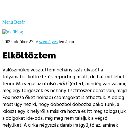
bűzlik
a
hal
Menü
Bezár
2009. október 27.
\\
személyes
témában
Elköltöztem
Valószínűleg vesztettem néhány száz olvasót a
folyamatos költöztetés-reporting miatt, de hát mit lehet
tenni. Ma végül az utolsó
előtti
(érted, mindég van valami,
még egy forgószék és néhány tisztítószer odaát van, majd
Fox hozza őket holnap) csomagokat is áthoztuk. A dolog
most úgy néz ki, hogy dobozból dobozba pakoltunk, a
káoszt egyik helyről a másikra hozva és itt meg tologatjuk
a dolgokat ide-oda, míg meg nem találjuk a végső
helyüket. A cirka négyszáz darab iratgyűjtő az, aminek