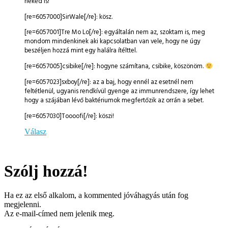
neked is!
[re=6057000]SirWale[/re]: kösz.
[re=6057001]Tre Mo Lo[/re]: egyáltalán nem az, szoktam is, meg
mondom mindenkinek aki kapcsolatban van vele, hogy ne úgy
beszéljen hozzá mint egy halálra ítélttel.
[re=6057005]csibike[/re]: hogyne számítana, csibike, köszönöm.
[re=6057023]sxboy[/re]: az a baj, hogy ennél az esetnél nem
feltétlenül, ugyanis rendkívül gyenge az immunrendszere, így lehet
hogy a szájában lévő baktériumok megfertőzik az orrán a sebet.
[re=6057030]Toooofi[/re]: köszi!
Válasz
Szólj hozzá!
Ha ez az első alkalom, a kommented jóváhagyás után fog
megjelenni.
Az e-mail-címed nem jelenik meg.