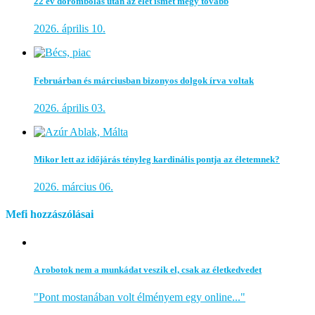
22 év dorombolás után az élet ismét megy tovább
2026. április 10.
Februárban és márciusban bizonyos dolgok írva voltak
2026. április 03.
Mikor lett az időjárás tényleg kardinális pontja az életemnek?
2026. március 06.
Mefi hozzászólásai
A robotok nem a munkádat veszik el, csak az életkedvedet
"Pont mostanában volt élményem egy online..."