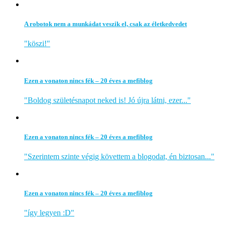
A robotok nem a munkádat veszik el, csak az életkedvedet
"köszi!"
Ezen a vonaton nincs fék – 20 éves a mefiblog
"Boldog születésnapot neked is! Jó újra látni, ezer..."
Ezen a vonaton nincs fék – 20 éves a mefiblog
"Szerintem szinte végig követtem a blogodat, én biztosan..."
Ezen a vonaton nincs fék – 20 éves a mefiblog
"így legyen :D"