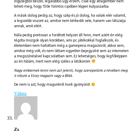
irigységből beszél, legalábbis úgy érzem, csak egy átlagember nem
teheti meg, hogy 150e forintos cipőben lépjen kutyaszarba.
A másik dolog pedig az, hogy szép és jó dolog, ha valaki elér valamit,
a legszebb viszont az, amikor nem kérkedik vele, hanem van látszatja
annak, amit elért.
Nála pedig pontosan a fordított helyzet áll fenn, mert azért én elég
régóta mozgok olyan körökben, ami pc játékokkal foglalkozik, és
életemben nem hallottam még a gamepress magazinról, akkor sem,
amikor még volt, és nem láttam egyetlen bejegyzést sem az interneten
a megszűnésével kapcsolatban sem. Ez lehetséges, hogy legfőképpen
az én hibám, mert nem elég széles a látóköröm
Nagy embernek lenni nem azt jelenti, hogy szerepelünk a tévében meg
ír rólunk a Story magazin vagy a Blikk.
De nem is azt, hogy magunkról írunk gyönyörűt
Válasz
Zs