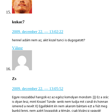
kukac7
2009. december 22.
— 13:02:22
hennel adám nem az, akit kiszel tunci is dugogatott?
Válasz
Zs
2009. december 22.
— 13:05:52
Egyre rosszabbul hangzik ez az egész komolyan mondom :))) Ez a srác
is olyan lesz, mint Kisszel Tünde: senki nem tudja mit csinál és honnan
ismered a nevét X) Egyébként én nem akarom bántani ezt a fiút meg
bunkó lenni, nem azért lovagolok a témán, csak kíváncsi vagyok!