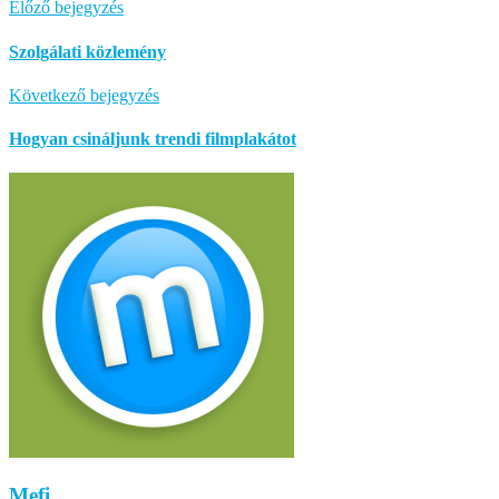
Előző bejegyzés
Szolgálati közlemény
Következő bejegyzés
Hogyan csináljunk trendi filmplakátot
Mefi