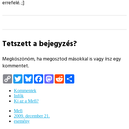
errefelé. ;]
Tetszett a bejegyzés?
Megköszönöm, ha megosztod másokkal is vagy írsz egy
kommentet.
Copy
Twitter
Bluesky
Facebook
Mastodon
Reddit
Megosztás
Link
Kommentek
Infók
Ki az a Mefi?
Mefi
2009. december 21.
esemény