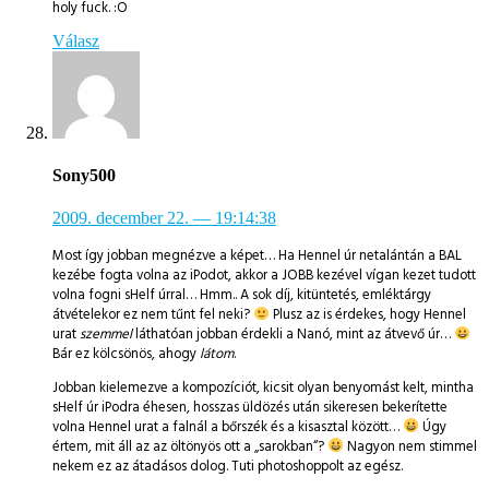
holy fuck. :O
Válasz
Sony500
2009. december 22.
— 19:14:38
Most így jobban megnézve a képet… Ha Hennel úr netalántán a BAL
kezébe fogta volna az iPodot, akkor a JOBB kezével vígan kezet tudott
volna fogni sHelf úrral… Hmm.. A sok díj, kitüntetés, emléktárgy
átvételekor ez nem tűnt fel neki?
Plusz az is érdekes, hogy Hennel
urat
szemmel
láthatóan jobban érdekli a Nanó, mint az átvevő úr…
Bár ez kölcsönös, ahogy
látom
.
Jobban kielemezve a kompozíciót, kicsit olyan benyomást kelt, mintha
sHelf úr iPodra éhesen, hosszas üldözés után sikeresen bekerítette
volna Hennel urat a falnál a bőrszék és a kisasztal között…
Úgy
értem, mit áll az az öltönyös ott a „sarokban“?
Nagyon nem stimmel
nekem ez az átadásos dolog. Tuti photoshoppolt az egész.