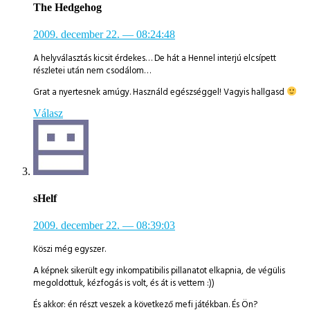
The Hedgehog
2009. december 22.
— 08:24:48
A helyválasztás kicsit érdekes… De hát a Hennel interjú elcsípett
részletei után nem csodálom…
Grat a nyertesnek amúgy. Használd egészséggel! Vagyis hallgasd
Válasz
sHelf
2009. december 22.
— 08:39:03
Köszi még egyszer.
A képnek sikerült egy inkompatibilis pillanatot elkapnia, de végülis
megoldottuk, kézfogás is volt, és át is vettem :))
És akkor: én részt veszek a következő mefi játékban. És Ön?