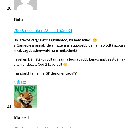
Balu
2009. december 22.
— 16:56:34
Ha játékos vagy akkor sajnálhatod, ha nem mind1
a Gamepress annak idején sztem a legütösebb gamer lap volt ( azóta a
kivált tagok otherworld.hu-n működnek)
mivel én klánjátékos voltam, rám a legnagyobb benyomást az Ádámék
által rendezett Cod 2 kupa volt
mandark! Te nem a GP designer vagy??
Válasz
Marcell