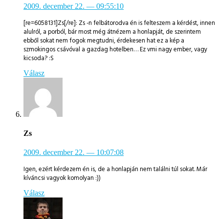
2009. december 22.
— 09:55:10
[re=6058131]Zs[/re]: Zs -n felbátorodva én is felteszem a kérdést, innen
alulról, a porból, bár most még átnézem a honlapját, de szerintem
ebből sokat nem fogok megtudni, érdekesen hat ez a kép a
szmokingos csávóval a gazdag hotelben… Ez vmi nagy ember, vagy
kicsoda? :S
Válasz
Zs
2009. december 22.
— 10:07:08
Igen, ezért kérdezem én is, de a honlapján nem találni túl sokat. Már
kíváncsi vagyok komolyan :))
Válasz