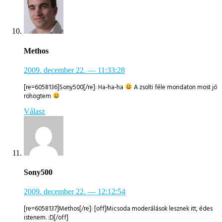
Methos
2009. december 22.
— 11:33:28
[re=6058136]Sony500[/re]: Ha-ha-ha
A zsolti féle mondaton most jó
röhögtem
Válasz
Sony500
2009. december 22.
— 12:12:54
[re=6058137]Methos[/re]: [off]Micsoda moderálások lesznek itt, édes
istenem. :D[/off]