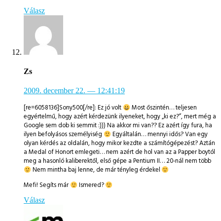
Válasz
Zs
2009. december 22.
— 12:41:19
[re=6058136]Sony500[/re]: Ez jó volt
Most őszintén… teljesen
egyértelmű, hogy azért kérdezünk ilyeneket, hogy „ki ez?”, mert még a
Google sem dob ki semmit :))) Na akkor mi van?? Ez azért így fura, ha
ilyen befolyásos személyiség
Egyáltalán… mennyi idős? Van egy
olyan kérdés az oldalán, hogy mikor kezdte a számítógépezést? Aztán
a Medal of Honort emlegeti… nem azért de hol van az a Papper boytól
meg a hasonló kaliberektől, első gépe a Pentium II… 20-nál nem több
Nem mintha baj lenne, de már tényleg érdekel
Mefi! Segíts már
Ismered?
Válasz