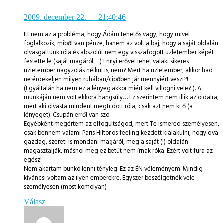
2009. december 22.
— 21:40:46
Itt nem az a probléma, hogy Ádám tehetős vagy, hogy mivel
foglalkozik, miből van pénze, hanem az volt a baj, hogy a saját oldalán
olvasgattunk róla és abszolút nem egy visszafogott üzletember képét
festette le (saját magáról… ) Ennyi erővel lehet valaki sikeres
üzletember nagyzolás nélkül is, nem? Mert ha üzletember, akkor had
ne érdekeljen milyen ruhában/cipőben jár mennyiért veszi?!
(Egyáltalán ha nem ez a lényeg akkor miért kell villogni vele? ). A
munkáján nem volt ekkora hangsúly… Ez szerintem nem illik az oldalra,
mert aki olvasta mindent megtudott róla, csak azt nem ki ő (a
lényeget). Csupán erről van szó.
Egyébként megértem az elfogultságod, mert Te ismered személyesen,
csak bennem valami Paris Hiltonos feeling kezdett kialakulni, hogy qva
gazdag, szereti is mondani magáról, meg a saját (!) oldalán
magasztalják, máshol meg ez betűt nem írnak róka. Ezért volt fura az
egész!
Nem akartam bunkó lenni tényleg. Ez az ÉN véleményem. Mindig
kíváncsi voltam az ilyen emberekre. Egyszer beszélgetnék vele
személyesen (most komolyan)
Válasz