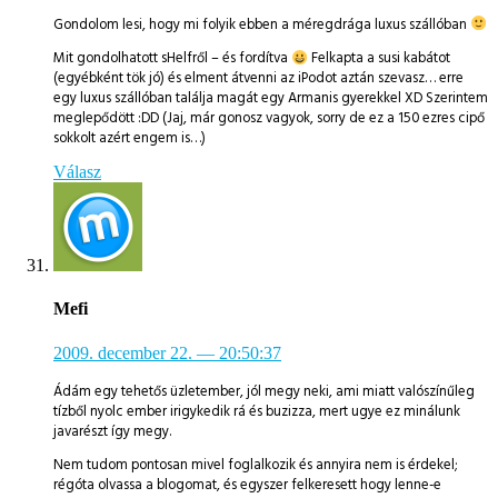
Gondolom lesi, hogy mi folyik ebben a méregdrága luxus szállóban
Mit gondolhatott sHelfről – és fordítva
Felkapta a susi kabátot
(egyébként tök jó) és elment átvenni az iPodot aztán szevasz… erre
egy luxus szállóban találja magát egy Armanis gyerekkel XD Szerintem
meglepődött :DD (Jaj, már gonosz vagyok, sorry de ez a 150 ezres cipő
sokkolt azért engem is…)
Válasz
Mefi
2009. december 22.
— 20:50:37
Ádám egy tehetős üzletember, jól megy neki, ami miatt valószínűleg
tízből nyolc ember irigykedik rá és buzizza, mert ugye ez minálunk
javarészt így megy.
Nem tudom pontosan mivel foglalkozik és annyira nem is érdekel;
régóta olvassa a blogomat, és egyszer felkeresett hogy lenne-e