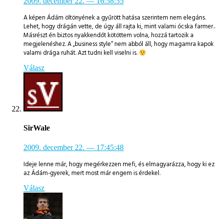
2009. december 22.
— 16:58:55
A képen Ádám öltönyének a gyűrött hatása szerintem nem elegáns.
Lehet, hogy drágán vette, de úgy áll rajta ki, mint valami ócska farmer..
Másrészt én biztos nyakkendőt kötöttem volna, hozzá tartozik a
megjelenéshez. A „business style“ nem abból áll, hogy magamra kapok
valami drága ruhát. Azt tudni kell viselni is.
Válasz
SirWale
2009. december 22.
— 17:45:48
Ideje lenne már, hogy megérkezzen mefi, és elmagyarázza, hogy ki ez
az Ádám-gyerek, mert most már engem is érdekel.
Válasz