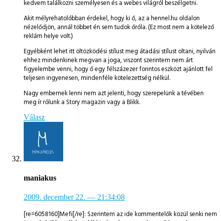
kedvem találkozni személyesen és a webes világról beszélgetni.
Akit mélyrehatolóbban érdekel, hogy ki ő, az a hennel.hu oldalon
nézelődjön, annál többet én sem tudok őróla. (Ez most nem a kötelező
reklám helye volt.)
Egyébként lehet itt öltözködési stílust meg átadási stílust oltani, nyilván
ehhez mindenkinek megvan a joga, viszont szerintem nem árt
figyelembe venni, hogy ő egy félszázezer forintos eszközt ajánlott fel
teljesen ingyenesen, mindenféle kötelezettség nélkül.
Nagy embernek lenni nem azt jelenti, hogy szerepelünk a tévében
meg ír rólunk a Story magazin vagy a Blikk.
Válasz
maniakus
2009. december 22.
— 21:34:08
[re=6058160]Mefi[/re]: Szerintem az ide kommentelők közül senki nem