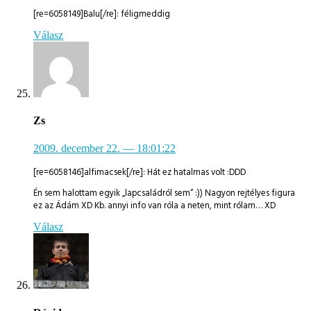
[re=6058149]Balu[/re]: féligmeddig
Válasz
Zs
2009. december 22.
— 18:01:22
[re=6058146]alfimacsek[/re]: Hát ez hatalmas volt :DDD
Én sem halottam egyik „lapcsaládról sem“ :)) Nagyon rejtélyes figura
ez az Ádám XD Kb. annyi info van róla a neten, mint rólam… XD
Válasz