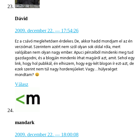
Dávid
2009. december 22.
— 17:54:26
Ez a csávó meglehetősen érdekes. De, akkor hadd mondjam el az én
verziómat. Szerintem azért nem szól olyan sok oldal róla, mert
valójában nem olyan nagy ember. Apuci pénzéből mindenki meg tud
gazdagodni, és a blogján mindenki írhat magáról azt, amit. Sehol egy
link, hogy hol publikál, én elhiszem, hogy egy-két blogon ír ezt-azt, de
ezek szerint nem túl nagy horderejűeket. Vagy… hülyeséget
mondtam?
Válasz
mandark
2009. december 22.
— 18:00:08