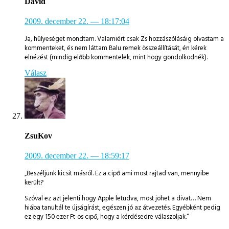
Dávid
2009. december 22.
— 18:17:04
Ja, hülyeséget mondtam. Valamiért csak Zs hozzászólásáig olvastam a
kommenteket, és nem láttam Balu remek összeállítását, én kérek
elnézést (mindig előbb kommentelek, mint hogy gondolkodnék).
Válasz
ZsuKov
2009. december 22.
— 18:59:17
„Beszéljünk kicsit másról. Ez a cipő ami most rajtad van, mennyibe
került?
Szóval ez azt jelenti hogy Apple letudva, most jöhet a divat… Nem
hiába tanultál te újságírást, egészen jó az átvezetés. Egyébként pedig
ez egy 150 ezer Ft-os cipő, hogy a kérdésedre válaszoljak.“