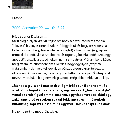
Dávid
2009. december 22.
— 10:13:27
Hú, ez durva. Kitalálom…
Mefi blogja olyan királyul fejlődött, hogy a hazai internetes média
‘éllovasa’, bizonyos Hennel Ádám felfigyelt rá, és hogy összekösse a
kellemest (segít egy hazai internetes sajtót) a hasznossal (egy apple
termékkel elindít vkit a sznobbá válás rögös útján), elajándékozott egy
ájpodot? Jujj… Ez a csávó nekem nem szimpatikus. Már amikor a képet
megláttam, felötlött bennem a kérdés, hogy egy ilyen „szépszál“
fiatalembernek miért kell egy ilyen pénzes öregúraknak tervezett
öltönyben járnia s kelnie, de ahogy megláttam a blogját (Ő interjú-nak
nevezi, mert hát a blog nem elég sznob), mégjobban eldurvult a kép.
„Manapság viszont már csak világmárkák ruháit hordom, és
azokból is leginkább az elegáns, úgynevezett „business style”
vonal az amit figyelemmel kísérek, egyrészt mert például egy
zakó vagy cipő esetében sokkal több anyag és minőségbeli
különbség tapasztalható mint egyszerű hétköznapi ruháknál“
Na jó… azért ne moderáljátok ki.