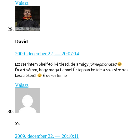
Válasz
Dávid
2009. december 22.
— 20:07:14
Ezt szerintem Shelf-től kérdezd, de amúgy
jólmegmondtad
Én azt várom, hogy maga Hennel Úr toppan be ide a sokszázezres
készülékéről
Érdekes lenne
Válasz
Zs
2009. december 22.
— 20:10:11