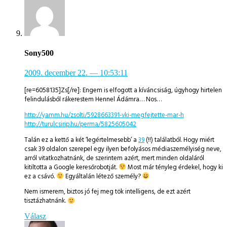
Sony500
2009. december 22.
— 10:53:11
[re=6058135]Zs[/re]: Engem is elfogott a kíváncsiság, úgyhogy hirtelen
felindulásból rákerestem Hennel Ádámra… Nos…
http://yamm.hu/zsolti/5928663391-vki-megfejtette-mar-h
http://turulcsirip.hu/perma/5825605042
Talán ez a kettő a két ‘legértelmesebb’ a
39
(!!) találatból. Hogy miért
csak 39 oldalon szerepel egy ilyen befolyásos médiaszemélyiség neve,
arról vitatkozhatnánk, de szerintem azért, mert minden oldaláról
kitiltotta a Google keresőrobotját.
Most már tényleg érdekel, hogy ki
ez a csávó.
Egyáltalán létező személy?
Nem ismerem, biztos jó fej meg tök intelligens, de ezt azért
tisztázhatnánk.
Válasz