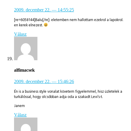
2009. december 22.
— 14:55:25
[re=6058144]Balu[/re]: eletemben nem hallottam ezekrol a lapokrol.
en kerek elnezest.
Válasz
alfimacsek
2009. december 22.
— 15:46:26
Én is a business style vonalat követem figyelemmel, hisz üzletelek a
turkálóssal, hogy olcsóbban adja oda a szakadt Levi’s-t.
Janem
Válasz