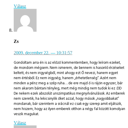
Válasz
Zs
2009. december 22.
— 10:31:57
Gondoltam arra én is az előző kommentemben, hogy leírom ezeket,
de mondom mégsem. Nem ismerem, de bennem is hasonló érzéseket
keltett, és nem irigységből, mint ahogy ezt Ő nevezi, hanem egyet
nem értésből. Ez nem irigység, hanem „érhetetlenség“. Azért nem
minden a pénz meg a szép ruha… de ere majd ő is rájön egyszer, bár
nem akarom bántani tényleg, mert még mindig nem tudok ki ez :DD
De nekem ezek abszolút unszimpatikus megnyilvánulások. Az emberek
nem szeretik, ha lekicsinylik őket azzal, hogy mások „nagyobbakat”
mondanak, bár szerintem a srácnál ez csak egy szerep amit eljátszik,
nem hiszem, hogy az ilyen emberek otthon a négy fal között komolyan
veszik magukat.
Válasz