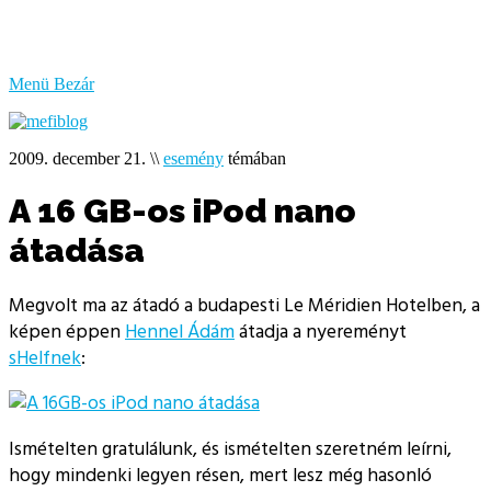
bűzlik
a
hal
Menü
Bezár
2009. december 21.
\\
esemény
témában
A 16 GB-os iPod nano
átadása
Megvolt ma az átadó a budapesti Le Méridien Hotelben, a
képen éppen
Hennel Ádám
átadja a nyereményt
sHelfnek
:
Ismételten gratulálunk, és ismételten szeretném leírni,
hogy mindenki legyen résen, mert lesz még hasonló