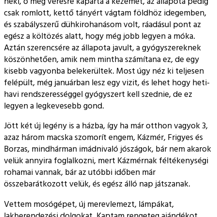
neki, ő meg véresre kaparta a kezemet, az állapota pedig
csak romlott, kettő tányért vágtam földhöz idegemben,
és szabályszerű dühkirohanásom volt, ráadásul pont az
egész a költözés alatt, hogy még jobb legyen a móka.
Aztán szerencsére az állapota javult, a gyógyszereknek
köszönhetően, amik nem mintha számítana ez, de egy
kisebb vagyonba belekerültek. Most úgy néz ki teljesen
felépült, még januárban lesz egy vizit, és lehet hogy heti-
havi rendszerességgel gyógyszert kell szednie, de ez
legyen a legkevesebb gond.
Jött két új legény is a házba, így ha már otthon vagyok 3,
azaz három macska szomorít engem, Kázmér, Frigyes és
Borzas, mindhárman imádnivaló jószágok, bár nem akarok
velük annyira foglalkozni, mert Kázmérnak féltékenységi
rohamai vannak, bár az utóbbi időben már
összebarátkozott velük, és egész álló nap játszanak.
Vettem mosógépet, új merevlemezt, lámpákat,
lakberendezési dolgokat. Kaptam rengeteg ajándékot,