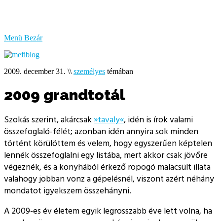
bűzlik
a
hal
Menü
Bezár
2009. december 31.
\\
személyes
témában
2009 grandtotál
Szokás szerint, akárcsak
»tavaly«
, idén is írok valami
összefoglaló-félét; azonban idén annyira sok minden
történt körülöttem és velem, hogy egyszerűen képtelen
lennék összefoglalni egy listába, mert akkor csak jövőre
végeznék, és a konyhából érkező ropogó malacsült illata
valahogy jobban vonz a gépelésnél, viszont azért néhány
mondatot igyekszem összehányni.
A 2009-es év életem egyik legrosszabb éve lett volna, ha