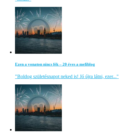
Ezen a vonaton nincs fék – 20 éves a mefiblog
"Boldog születésnapot neked is! Jó újra látni, ezer..."