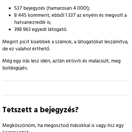
537 bejegyzés (hamarosan 4 000!);
8 445 komment, ebből 1 337 az enyém és megvolt a
hatvanezredik is;
398 963 egyedi látogató.
Megint picit kisebbek a számok, a látogatókat leszámítva,
de ez valahol érthető.
Még egy írás lesz idén, aztán ektiviti és malacsült, meg
boldogújév.
Tetszett a bejegyzés?
Megköszönöm, ha megosztod másokkal is vagy írsz egy