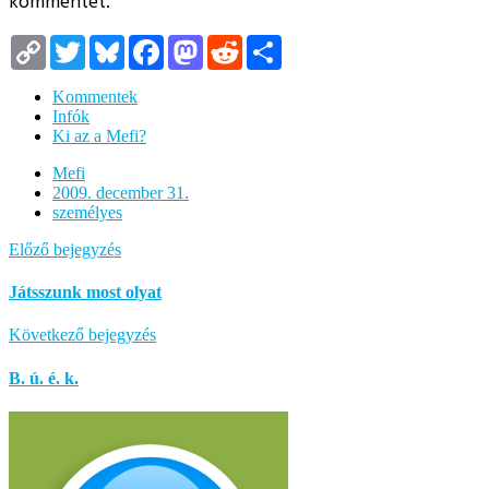
kommentet.
Copy
Twitter
Bluesky
Facebook
Mastodon
Reddit
Megosztás
Link
Kommentek
Infók
Ki az a Mefi?
Mefi
2009. december 31.
személyes
Előző bejegyzés
Játsszunk most olyat
Következő bejegyzés
B. ú. é. k.