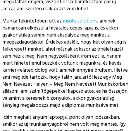
megutáltak engem, viszont összebarátkoztam pár új
arccal, ami szintén csak pozitívum lehet.
Munka tekintetében ott az
insolis solutions
, aminek
hamarosan elkészül a hivatalos céges lapja is, és akkor
gyakorlatilag semmi nem akadályoz meg minket a
meggazdagodástól. Érdekes adalék, hogy két olyan cég is
felkeresett minket, ahol másnak sokszor az önéletrajzát
sem nézik meg. Nem nagyzolásként írom ezt le, hanem
mert hihetetlenül büszkék voltunk magunkra, és kevés
karrier-related dolog volt, aminek ennyire örültem. Illetve
ami még ide tartozik, hogy talán januártól lesz egy Meg
Nem Nevezet Helyen – Meg Nem Nevezett Munkakörben
állásom, ami számítógépekkel kapcsolatos, és ha összejön,
valamint sikeresnek bizonyulok, akkor gyakorlatilag
tényleg megalapozza majd a diplomás munkaéveimet.
Idén meghalt anyum laptopja, pont olyan időszakban,
amikor az új munkaanyagokról nem volt még mentés, így