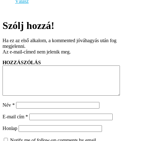
Válasz
Szólj hozzá!
Ha ez az első alkalom, a kommented jóváhagyás után fog
megjelenni.
Az e-mail-címed nem jelenik meg.
HOZZÁSZÓLÁS
Név
*
E-mail cím
*
Honlap
Notify me of follow-up comments by email.