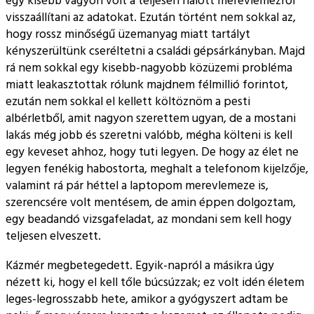
egy kisebb vagyon volt a teljesen halott merevlemezről
visszaállítani az adatokat. Ezután történt nem sokkal az,
hogy rossz minőségű üzemanyag miatt tartályt
kényszerültünk cseréltetni a családi gépsárkányban. Majd
rá nem sokkal egy kisebb-nagyobb közüzemi probléma
miatt leakasztottak rólunk majdnem félmillió forintot,
ezután nem sokkal el kellett költöznöm a pesti
albérletből, amit nagyon szerettem ugyan, de a mostani
lakás még jobb és szeretni valóbb, mégha költeni is kell
egy keveset ahhoz, hogy tuti legyen. De hogy az élet ne
legyen fenékig habostorta, meghalt a telefonom kijelzője,
valamint rá pár héttel a laptopom merevlemeze is,
szerencsére volt mentésem, de amin éppen dolgoztam,
egy beadandó vizsgafeladat, az mondani sem kell hogy
teljesen elveszett.
Kázmér megbetegedett. Egyik-napról a másikra úgy
nézett ki, hogy el kell tőle búcsúzzak; ez volt idén életem
leges-legrosszabb hete, amikor a gyógyszert adtam be