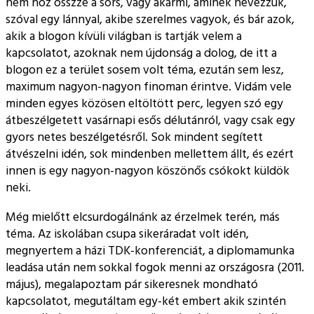
nem hoz összze a sors, vagy akármi, aminek nevezzük,
szóval egy lánnyal, akibe szerelmes vagyok, és bár azok,
akik a blogon kívüli világban is tartják velem a
kapcsolatot, azoknak nem újdonság a dolog, de itt a
blogon ez a terület sosem volt téma, ezután sem lesz,
maximum nagyon-nagyon finoman érintve. Vidám vele
minden egyes közösen eltöltött perc, legyen szó egy
átbeszélgetett vasárnapi esős délutánról, vagy csak egy
gyors netes beszélgetésről. Sok mindent segített
átvészelni idén, sok mindenben mellettem állt, és ezért
innen is egy nagyon-nagyon köszönős csókokt küldök
neki.
Még mielőtt elcsurdogálnánk az érzelmek terén, más
téma. Az iskolában csupa sikeráradat volt idén,
megnyertem a házi TDK-konferenciát, a diplomamunka
leadása után nem sokkal fogok menni az országosra (2011.
május), megalapoztam pár sikeresnek mondható
kapcsolatot, megutáltam egy-két embert akik szintén