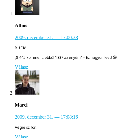
Athos
2009. december 31.
— 17:00:38
B.Ú.É.K!
„8 445 komment, ebből 1 337 az enyém“ – Ez nagyon leet! 😀
Válasz
Marci
2009. december 31.
— 17:08:16
Végre szifon.
Válasz