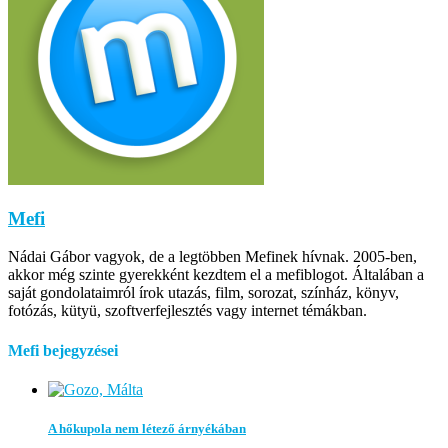
Mefi
Nádai Gábor vagyok, de a legtöbben Mefinek hívnak. 2005-ben,
akkor még szinte gyerekként kezdtem el a mefiblogot. Általában a
saját gondolataimról írok utazás, film, sorozat, színház, könyv,
fotózás, kütyü, szoftverfejlesztés vagy internet témákban.
Mefi bejegyzései
A hőkupola nem létező árnyékában