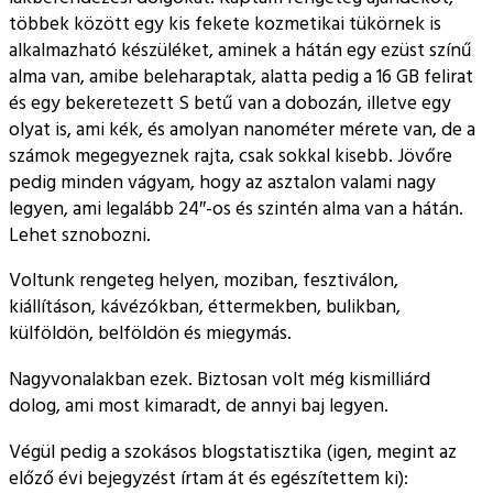
többek között egy kis fekete kozmetikai tükörnek is
alkalmazható készüléket, aminek a hátán egy ezüst színű
alma van, amibe beleharaptak, alatta pedig a 16 GB felirat
és egy bekeretezett S betű van a dobozán, illetve egy
olyat is, ami kék, és amolyan nanométer mérete van, de a
számok megegyeznek rajta, csak sokkal kisebb. Jövőre
pedig minden vágyam, hogy az asztalon valami nagy
legyen, ami legalább 24″-os és szintén alma van a hátán.
Lehet sznobozni.
Voltunk rengeteg helyen, moziban, fesztiválon,
kiállításon, kávézókban, éttermekben, bulikban,
külföldön, belföldön és miegymás.
Nagyvonalakban ezek. Biztosan volt még kismilliárd
dolog, ami most kimaradt, de annyi baj legyen.
Végül pedig a szokásos blogstatisztika (igen, megint az
előző évi bejegyzést írtam át és egészítettem ki):