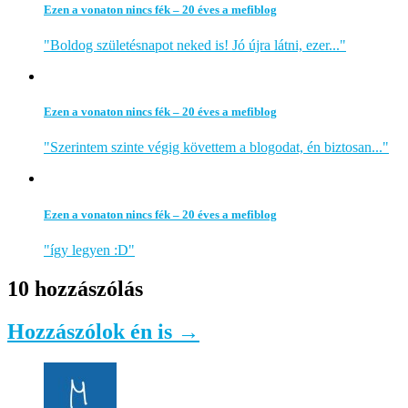
Ezen a vonaton nincs fék – 20 éves a mefiblog
"Boldog születésnapot neked is! Jó újra látni, ezer..."
Ezen a vonaton nincs fék – 20 éves a mefiblog
"Szerintem szinte végig követtem a blogodat, én biztosan..."
Ezen a vonaton nincs fék – 20 éves a mefiblog
"így legyen :D"
10 hozzászólás
Hozzászólok én is →