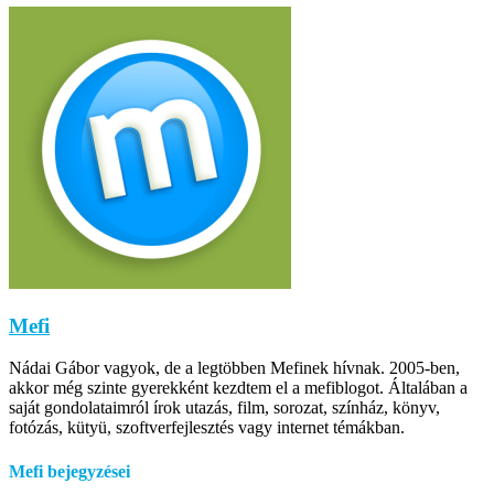
Mefi
Nádai Gábor vagyok, de a legtöbben Mefinek hívnak. 2005-ben,
akkor még szinte gyerekként kezdtem el a mefiblogot. Általában a
saját gondolataimról írok utazás, film, sorozat, színház, könyv,
fotózás, kütyü, szoftverfejlesztés vagy internet témákban.
Mefi bejegyzései