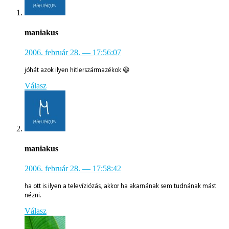
maniakus
2006. február 28.
— 17:56:07
jóhát azok ilyen hitlerszármazékok 😀
Válasz
maniakus
2006. február 28.
— 17:58:42
ha ott is ilyen a televíziózás, akkor ha akarnának sem tudnának mást
nézni.
Válasz