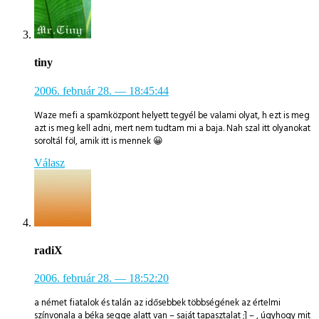
tiny
2006. február 28.
— 18:45:44
Waze mefi a spamközpont helyett tegyél be valami olyat, h ezt is meg
azt is meg kell adni, mert nem tudtam mi a baja. Nah szal itt olyanokat
soroltál föl, amik itt is mennek 😀
Válasz
radiX
2006. február 28.
— 18:52:20
a német fiatalok és talán az idősebbek többségének az értelmi
színvonala a béka segge alatt van – saját tapasztalat ;] – , úgyhogy mit