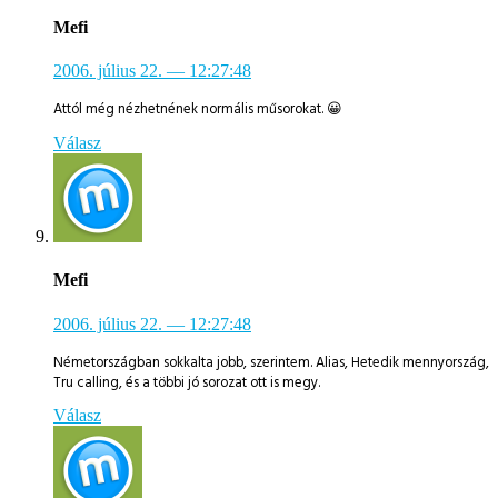
Mefi
2006. július 22.
— 12:27:48
Attól még nézhetnének normális műsorokat. 😀
Válasz
Mefi
2006. július 22.
— 12:27:48
Németországban sokkalta jobb, szerintem. Alias, Hetedik mennyország,
Tru calling, és a többi jó sorozat ott is megy.
Válasz