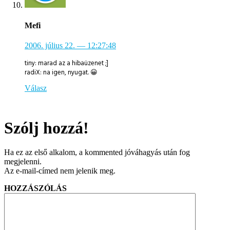
Mefi
2006. július 22.
— 12:27:48
tiny: marad az a hibaüzenet ;]
radiX: na igen, nyugat. 😀
Válasz
Szólj hozzá!
Ha ez az első alkalom, a kommented jóváhagyás után fog
megjelenni.
Az e-mail-címed nem jelenik meg.
HOZZÁSZÓLÁS