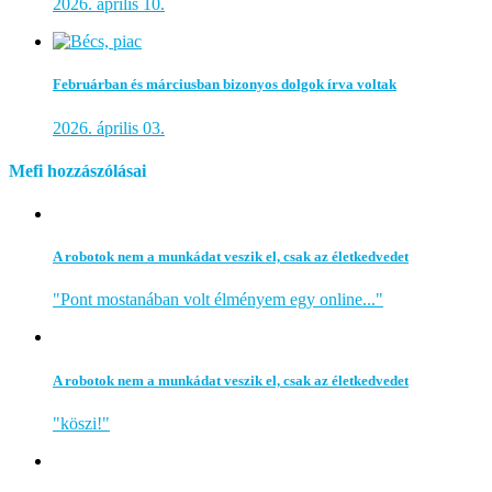
2026. április 10.
Februárban és márciusban bizonyos dolgok írva voltak
2026. április 03.
Mefi hozzászólásai
A robotok nem a munkádat veszik el, csak az életkedvedet
"Pont mostanában volt élményem egy online..."
A robotok nem a munkádat veszik el, csak az életkedvedet
"köszi!"