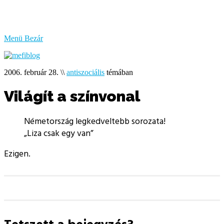
bűzlik
a
hal
Menü
Bezár
2006. február 28.
\\
antiszociális
témában
Világít a színvonal
Németország legkedveltebb sorozata!
„Liza csak egy van”
Ezigen.