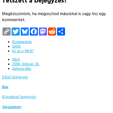
Tetszett a bejegyzés?
Megköszönöm, ha megosztod másokkal is vagy írsz egy
kommentet.
Copy
Twitter
Bluesky
Facebook
Mastodon
Reddit
Megosztás
Link
Kommentek
Infók
Ki az a Mefi?
Mefi
2006. február 28.
antiszociális
Előző bejegyzés
Bár
Következő bejegyzés
Jávaszörny