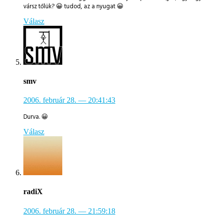
vársz tőlük? 😀 tudod, az a nyugat 😀
Válasz
smv
2006. február 28.
— 20:41:43
Durva. 😀
Válasz
radiX
2006. február 28.
— 21:59:18