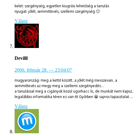
kelet: szegénység, egyetlen kiugrási lehetőség a tanulás
nyugat: jólét, semmittevés, szellemi szegénység 🙂
Válasz
Devilll
2006. február 28.
— 23:04:07
magyarország: meg a kettő között.. a jólét még messzevan.. a
semmittevés az megy meg a szellemi szegényedés…
a tanulással meg a cigányok közül ugorhacc ki, de munkát nem kapsz..
legalábbis informatika téren ez van itt Győrben 😀 sajnos tapasztalat….
Válasz