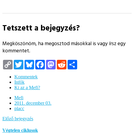
Tetszett a bejegyzés?
Megköszönöm, ha megosztod másokkal is vagy írsz egy
kommentet.
Copy
Twitter
Bluesky
Facebook
Mastodon
Reddit
Megosztás
Link
Kommentek
Infók
Ki az a Mefi?
Mefi
2011. december 03.
placc
Előző bejegyzés
Végtelen ciklusok