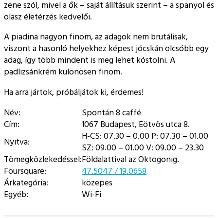
zene szól, mivel a ők – saját állításuk szerint – a spanyol és
olasz életérzés kedvelői.
A piadina nagyon finom, az adagok nem brutálisak,
viszont a hasonló helyekhez képest jócskán olcsóbb egy
adag, így több mindent is meg lehet kóstolni. A
padlizsánkrém különösen finom.
Ha arra jártok, próbáljátok ki, érdemes!
Név:
Spontán 8 caffé
Cím:
1067 Budapest, Eötvös utca 8.
H-CS: 07.30 – 0.00 P: 07.30 – 01.00
Nyitva:
SZ: 09.00 – 01.00 V: 09.00 – 23.30
Tömegközlekedéssel:
Földalattival az Oktogonig.
Foursquare:
47.5047 / 19.0658
Árkategória:
közepes
Egyéb:
Wi-Fi