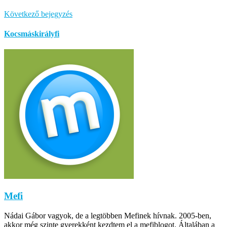
Következő bejegyzés
Kocsmáskirályfi
Mefi
Nádai Gábor vagyok, de a legtöbben Mefinek hívnak. 2005-ben,
akkor még szinte gyerekként kezdtem el a mefiblogot. Általában a