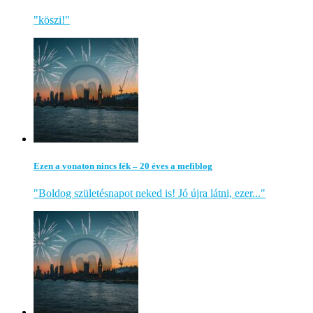
"köszi!"
Ezen a vonaton nincs fék – 20 éves a mefiblog
"Boldog születésnapot neked is! Jó újra látni, ezer..."