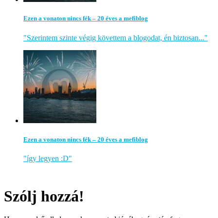
Ezen a vonaton nincs fék – 20 éves a mefiblog
"Szerintem szinte végig követtem a blogodat, én biztosan..."
Ezen a vonaton nincs fék – 20 éves a mefiblog
"így legyen :D"
Szólj hozzá!