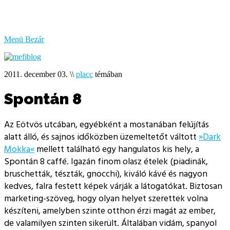
bűzlik
a
hal
Menü
Bezár
2011. december 03.
\\
placc
témában
Spontán 8
Az Eötvös utcában, egyébként a mostanában felújítás
alatt álló, és sajnos időközben üzemeltetőt váltott
»Dark
Mokka«
mellett található egy hangulatos kis hely, a
Spontán 8 caffé. Igazán finom olasz ételek (piadinák,
bruschetták, tészták, gnocchi), kiváló kávé és nagyon
kedves, falra festett képek várják a látogatókat. Biztosan
marketing-szöveg, hogy olyan helyet szerettek volna
készíteni, amelyben szinte otthon érzi magát az ember,
de valamilyen szinten sikerült. Általában vidám, spanyol