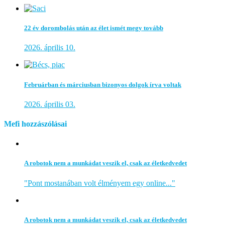
22 év dorombolás után az élet ismét megy tovább
2026. április 10.
Februárban és márciusban bizonyos dolgok írva voltak
2026. április 03.
Mefi hozzászólásai
A robotok nem a munkádat veszik el, csak az életkedvedet
"Pont mostanában volt élményem egy online..."
A robotok nem a munkádat veszik el, csak az életkedvedet