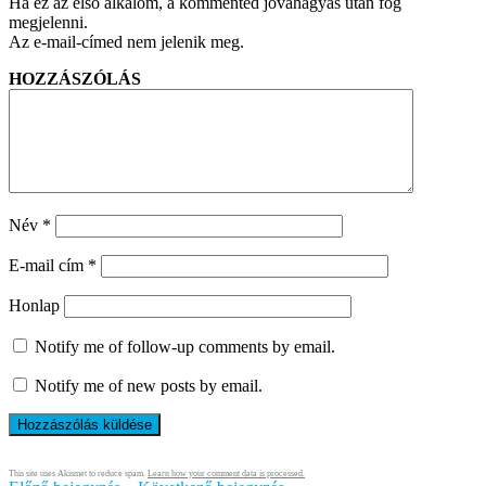
Ha ez az első alkalom, a kommented jóváhagyás után fog
megjelenni.
Az e-mail-címed nem jelenik meg.
HOZZÁSZÓLÁS
Név
*
E-mail cím
*
Honlap
Notify me of follow-up comments by email.
Notify me of new posts by email.
This site uses Akismet to reduce spam.
Learn how your comment data is processed.