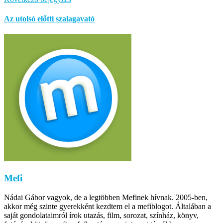
Az utolsó előtti szalagavató
Mefi
Nádai Gábor vagyok, de a legtöbben Mefinek hívnak. 2005-ben,
akkor még szinte gyerekként kezdtem el a mefiblogot. Általában a
saját gondolataimról írok utazás, film, sorozat, színház, könyv,