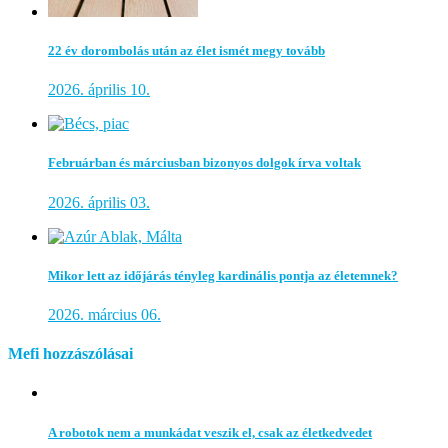
22 év dorombolás után az élet ismét megy tovább
2026. április 10.
Februárban és márciusban bizonyos dolgok írva voltak
2026. április 03.
Mikor lett az időjárás tényleg kardinális pontja az életemnek?
2026. március 06.
Mefi hozzászólásai
A robotok nem a munkádat veszik el, csak az életkedvedet