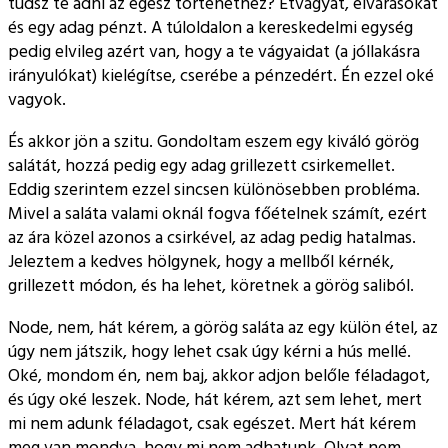
tudsz te adni az egész történethez? Étvágyat, elvárásokat
és egy adag pénzt. A túloldalon a kereskedelmi egység
pedig elvileg azért van, hogy a te vágyaidat (a jóllakásra
irányulókat) kielégítse, cserébe a pénzedért. Én ezzel oké
vagyok.
És akkor jön a szitu. Gondoltam eszem egy kiváló görög
salátát, hozzá pedig egy adag grillezett csirkemellet.
Eddig szerintem ezzel sincsen különösebben probléma.
Mivel a saláta valami oknál fogva főételnek számít, ezért
az ára közel azonos a csirkével, az adag pedig hatalmas.
Jeleztem a kedves hölgynek, hogy a mellből kérnék,
grillezett módon, és ha lehet, köretnek a görög saliból.
Node, nem, hát kérem, a görög saláta az egy külön étel, az
úgy nem játszik, hogy lehet csak úgy kérni a hús mellé.
Oké, mondom én, nem baj, akkor adjon belőle féladagot,
és úgy oké leszek. Node, hát kérem, azt sem lehet, mert
mi nem adunk féladagot, csak egészet. Mert hát kérem
meg van mondva, hogy mi nem adhatunk. Olyat nem