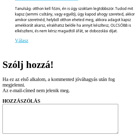
Tanulság: otthon kell főzni, én is úgy szoktam legtöbbször. Tudod mit
kapsz (semmi csótány, vagy egyéb), úgy kapod ahogy szereted, akkor
amikor szeretnéd, helyből otthon eheted meg, akkora adagot kapsz
amekkorát akarsz, elrakhatsz belőle ha annyit készítesz, OLCSÓBB is
elkészíteni, és nem kérsz magadtól áfát, se dobozolási díjat.
Válasz
Szólj hozzá!
Ha ez az első alkalom, a kommented jóváhagyás után fog
megjelenni.
Az e-mail-címed nem jelenik meg.
HOZZÁSZÓLÁS