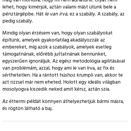
lehet, hogy kimérjük, aztán valami mást ütünk bele a
pénztárgépbe. Hát
le van írva
, ez a szabály. A szabály, az
pedig szabály.
Mindig olyan érzésem van, hogy olyan szabályokat
építünk, amelyek gyakorlatilag akadályozzák az
embereket, míg azok a szabályok, amelyek esetleg
támogatnának, előrébb juttatnának bennünket,
egyszerűen ignoráljuk. Az egész metodológia agilitásával
van problémám, azzal, hogy ami le van írva, az fix és
sérthetetlen. Ha a rántott húshoz krumpli van, akkor te
azt rizzsel már nem eheted. Holott egy ideális világban
mosolyogva kiszedik neked amit kérsz, aztán szia.
Az éttermi példát könnyen áthelyezhetjük bármi másra,
és rögtön látható a baj.