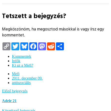
Tetszett a bejegyzés?
Megköszönöm, ha megosztod másokkal is vagy írsz egy
kommentet.
Copy
Twitter
Bluesky
Facebook
Mastodon
Reddit
Megosztás
Link
Kommentek
Infók
Ki az a Mefi?
Mefi
2011. december 09.
antiszociális
Előző bejegyzés
Adele 21
Következő bejegyzés