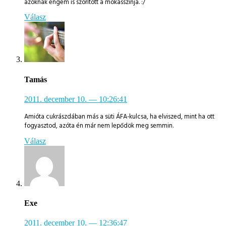
azoknak engem is szorított a mokasszinja. :/
Válasz
Tamás
2011. december 10.
— 10:26:41
Amióta cukrászdában más a süti ÁFA-kulcsa, ha elviszed, mint ha ott
fogyasztod, azóta én már nem lepődök meg semmin.
Válasz
Exe
2011. december 10.
— 12:36:47