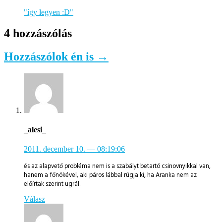
"így legyen :D"
4 hozzászólás
Hozzászólok én is →
_alesi_
2011. december 10.
— 08:19:06
és az alapvető probléma nem is a szabályt betartó csinovnyikkal van,
hanem a főnökével, aki páros lábbal rúgja ki, ha Aranka nem az
előírtak szerint ugrál.
Válasz