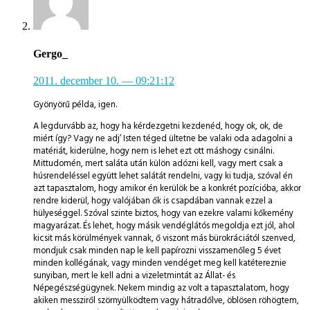
Gergo_
2011. december 10.
— 09:21:12
Gyönyörű példa, igen.
A legdurvább az, hogy ha kérdezgetni kezdenéd, hogy ok, ok, de
miért így? Vagy ne adj’ Isten téged ültetne be valaki oda adagolni a
matériát, kiderülne, hogy nem is lehet ezt ott máshogy csinálni.
Mittudomén, mert saláta után külön adózni kell, vagy mert csak a
húsrendeléssel együtt lehet salátát rendelni, vagy ki tudja, szóval én
azt tapasztalom, hogy amikor én kerülök be a konkrét pozícióba, akkor
rendre kiderül, hogy valójában ők is csapdában vannak ezzel a
hülyeséggel. Szóval szinte biztos, hogy van ezekre valami kőkemény
magyarázat. És lehet, hogy másik vendéglátós megoldja ezt jól, ahol
kicsit más körülmények vannak, ő viszont más bürokráciától szenved,
mondjuk csak minden nap le kell papírozni visszamenőleg 5 évet
minden kollégának, vagy minden vendéget meg kell katétereznie
sunyiban, mert le kell adni a vizeletmintát az Állat- és
Népegészségügynek. Nekem mindig az volt a tapasztalatom, hogy
akiken messziről szörnyülködtem vagy hátradőlve, öblösen röhögtem,