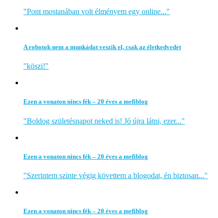
"Pont mostanában volt élményem egy online..."
A robotok nem a munkádat veszik el, csak az életkedvedet
"köszi!"
Ezen a vonaton nincs fék – 20 éves a mefiblog
"Boldog születésnapot neked is! Jó újra látni, ezer..."
Ezen a vonaton nincs fék – 20 éves a mefiblog
"Szerintem szinte végig követtem a blogodat, én biztosan..."
Ezen a vonaton nincs fék – 20 éves a mefiblog