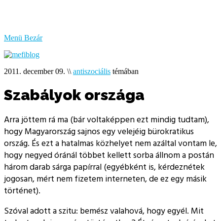
bűzlik
a
hal
Menü
Bezár
2011. december 09.
\\
antiszociális
témában
Szabályok országa
Arra jöttem rá ma (bár voltaképpen ezt mindig tudtam),
hogy Magyarország sajnos egy velejéig bürokratikus
ország. És ezt a hatalmas közhelyet nem azáltal vontam le,
hogy negyed óránál többet kellett sorba állnom a postán
három darab sárga papírral (egyébként is, kérdeznétek
jogosan, mért nem fizetem interneten, de ez egy másik
történet).
Szóval adott a szitu: bemész valahová, hogy egyél. Mit