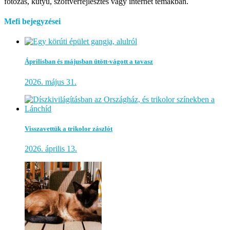
fotózás, kütyü, szoftverfejlesztés vagy internet témákban.
Mefi bejegyzései
Áprilisban és májusban ütött-vágott a tavasz
2026. május 31.
Visszavettük a trikolor zászlót
2026. április 13.