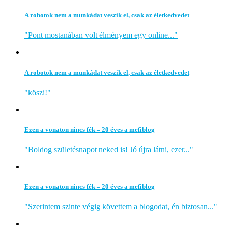
A robotok nem a munkádat veszik el, csak az életkedvedet
"Pont mostanában volt élményem egy online..."
A robotok nem a munkádat veszik el, csak az életkedvedet
"köszi!"
Ezen a vonaton nincs fék – 20 éves a mefiblog
"Boldog születésnapot neked is! Jó újra látni, ezer..."
Ezen a vonaton nincs fék – 20 éves a mefiblog
"Szerintem szinte végig követtem a blogodat, én biztosan..."