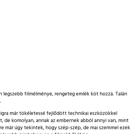
án legszebb filmélménye, rengeteg emlék köt hozzá. Talán
.
digra már tökéletessé fejlődött technikai eszközökkel
att, de komolyan, annak az embernek abból annyi van, mint
részre már úgy tekintek, hogy szép-szép, de mai szemmel ezek