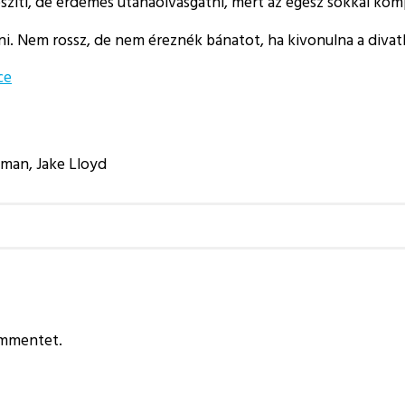
észíti, de érdemes utánaolvasgatni, mert az egész sokkal ko
 Nem rossz, de nem éreznék bánatot, ha kivonulna a divat
ce
man, Jake Lloyd
ommentet.