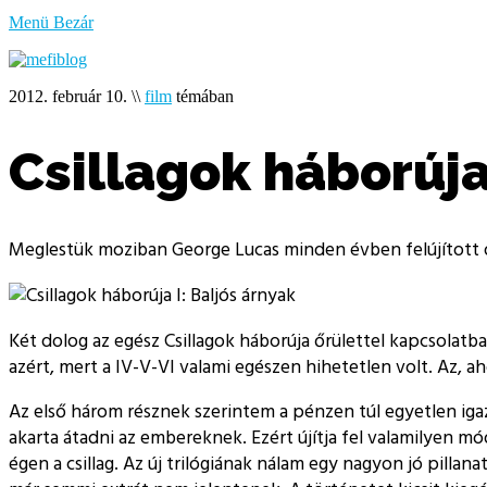
bűzlik
Menü
Bezár
a
hal
2012. február 10.
\\
film
témában
Csillagok háborúja
Meglestük moziban George Lucas minden évben felújított da
Két dolog az egész Csillagok háborúja őrülettel kapcsolat
azért, mert a IV-V-VI valami egészen hihetetlen volt. Az, aho
Az első három résznek szerintem a pénzen túl egyetlen igazi
akarta átadni az embereknek. Ezért újítja fel valamilyen 
égen a csillag. Az új trilógiának nálam egy nagyon jó pilla