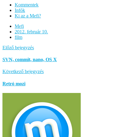
Kommentek
Infók
Ki az a Mefi?
Mefi
2012. február 10.
film
Előző bejegyzés
SVN, commit, nano, OS X
Következő bejegyzés
Retró mozi