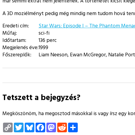
már semmi extrát nem jelentenek. A történetet kicsit kieg
A 3D moziélményt pedig még mindig nem tudom hová tenni.
Eredeti cím:
Star Wars: Episode I – The Phantom Mena
Műfaj:
sci-fi
Időtartam:
136 perc
Megjelenés éve:
1999
Főszereplők:
Liam Neeson, Ewan McGregor, Natalie Port
Tetszett a bejegyzés?
Megköszönöm, ha megosztod másokkal is vagy írsz egy k
Copy
Twitter
Bluesky
Facebook
Mastodon
Reddit
Megosztás
Link