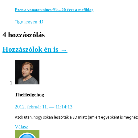
Ezen a vonaton nincs fék – 20 éves a mefiblog
"így legyen :D"
4 hozzászólás
Hozzászólok én is →
TheHedgehog
2012. február 11.
— 11:14:13
Azok után, hogy sokan leszólták a 3D miatt (amiért egyébként is megné
Válasz