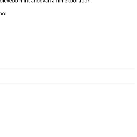
mplexebb mint ahogyan a filmekből átjön.
ból.