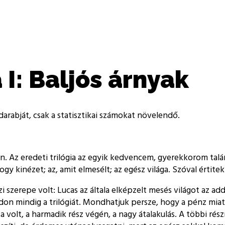
 I: Baljós árnyak
rabját, csak a statisztikai számokat növelendő.
ban. Az eredeti trilógia az egyik kedvencem, gyerekkorom tal
gy kinézet; az, amit elmesélt; az egész világa. Szóval értitek
 szerepe volt: Lucas az általa elképzelt mesés világot az ad
módon mindig a trilógiát. Mondhatjuk persze, hogy a pénz mi
nata volt, a harmadik rész végén, a nagy átalakulás. A többi 