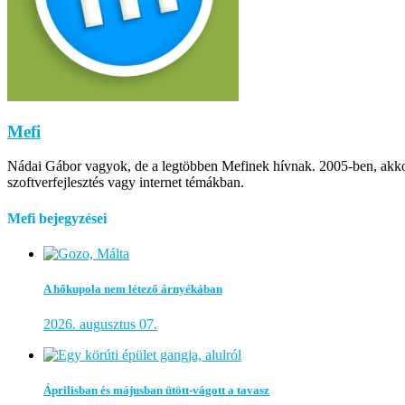
Mefi
Nádai Gábor vagyok, de a legtöbben Mefinek hívnak. 2005-ben, akkor m
szoftverfejlesztés vagy internet témákban.
Mefi bejegyzései
A hőkupola nem létező árnyékában
2026. augusztus 07.
Áprilisban és májusban ütött-vágott a tavasz