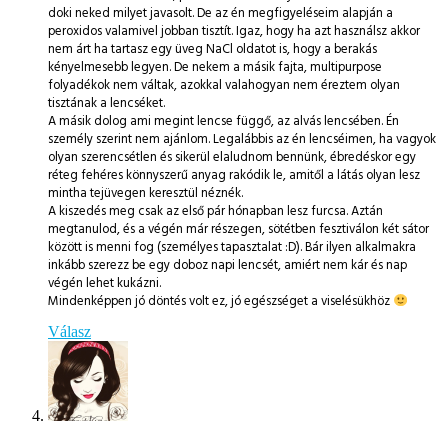
doki neked milyet javasolt. De az én megfigyeléseim alapján a
peroxidos valamivel jobban tisztít. Igaz, hogy ha azt használsz akkor
nem árt ha tartasz egy üveg NaCl oldatot is, hogy a berakás
kényelmesebb legyen. De nekem a másik fajta, multipurpose
folyadékok nem váltak, azokkal valahogyan nem éreztem olyan
tisztának a lencséket.
A másik dolog ami megint lencse függő, az alvás lencsében. Én
személy szerint nem ajánlom. Legalábbis az én lencséimen, ha vagyok
olyan szerencsétlen és sikerül elaludnom bennünk, ébredéskor egy
réteg fehéres könnyszerű anyag rakódik le, amitől a látás olyan lesz
mintha tejüvegen keresztül néznék.
A kiszedés meg csak az első pár hónapban lesz furcsa. Aztán
megtanulod, és a végén már részegen, sötétben fesztiválon két sátor
között is menni fog (személyes tapasztalat :D). Bár ilyen alkalmakra
inkább szerezz be egy doboz napi lencsét, amiért nem kár és nap
végén lehet kukázni.
Mindenképpen jó döntés volt ez, jó egészséget a viselésükhöz
Válasz