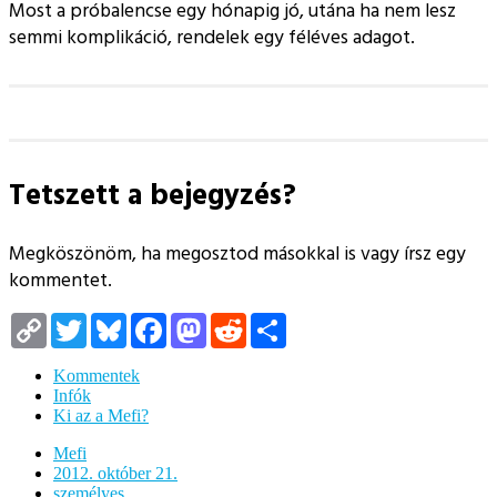
Most a próbalencse egy hónapig jó, utána ha nem lesz
semmi komplikáció, rendelek egy féléves adagot.
Tetszett a bejegyzés?
Megköszönöm, ha megosztod másokkal is vagy írsz egy
kommentet.
Copy
Twitter
Bluesky
Facebook
Mastodon
Reddit
Megosztás
Link
Kommentek
Infók
Ki az a Mefi?
Mefi
2012. október 21.
személyes