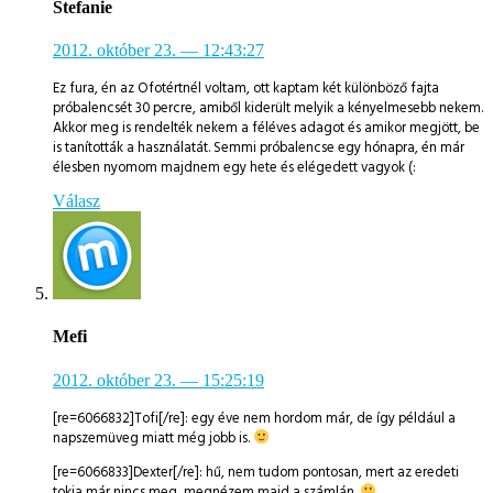
Stefanie
2012. október 23.
— 12:43:27
Ez fura, én az Ofotértnél voltam, ott kaptam két különböző fajta
próbalencsét 30 percre, amiből kiderült melyik a kényelmesebb nekem.
Akkor meg is rendelték nekem a féléves adagot és amikor megjött, be
is tanították a használatát. Semmi próbalencse egy hónapra, én már
élesben nyomom majdnem egy hete és elégedett vagyok (:
Válasz
Mefi
2012. október 23.
— 15:25:19
[re=6066832]Tofi[/re]: egy éve nem hordom már, de így például a
napszemüveg miatt még jobb is.
[re=6066833]Dexter[/re]: hű, nem tudom pontosan, mert az eredeti
tokja már nincs meg, megnézem majd a számlán.