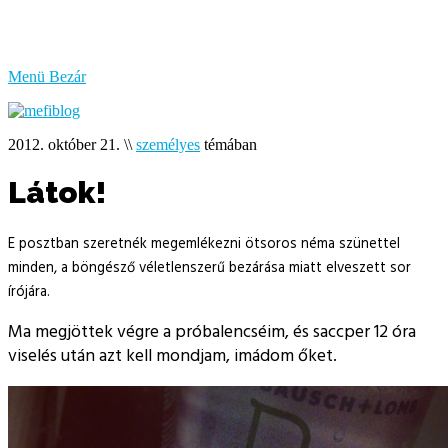
bűzlik
a
hal
Menü
Bezár
2012. október 21.
\\
személyes
témában
Látok!
E posztban szeretnék megemlékezni ötsoros néma szünettel
minden, a böngésző véletlenszerű bezárása miatt elveszett sor
írójára.
Ma megjöttek végre a próbalencséim, és saccper 12 óra
viselés után azt kell mondjam, imádom őket.