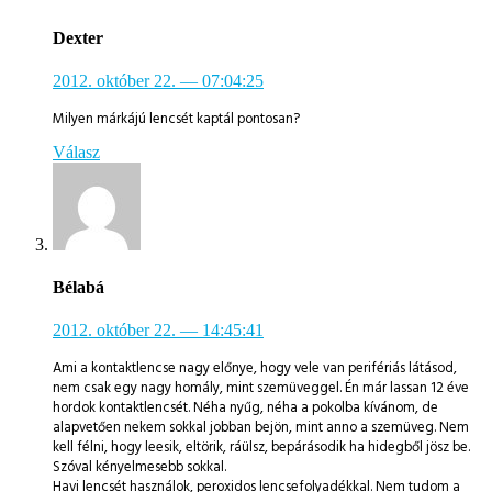
Dexter
2012. október 22.
— 07:04:25
Milyen márkájú lencsét kaptál pontosan?
Válasz
Bélabá
2012. október 22.
— 14:45:41
Ami a kontaktlencse nagy előnye, hogy vele van perifériás látásod,
nem csak egy nagy homály, mint szemüveggel. Én már lassan 12 éve
hordok kontaktlencsét. Néha nyűg, néha a pokolba kívánom, de
alapvetően nekem sokkal jobban bejön, mint anno a szemüveg. Nem
kell félni, hogy leesik, eltörik, ráülsz, bepárásodik ha hidegből jösz be.
Szóval kényelmesebb sokkal.
Havi lencsét használok, peroxidos lencsefolyadékkal. Nem tudom a