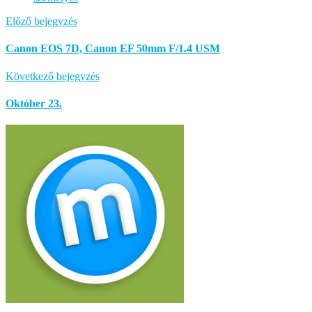
Előző bejegyzés
Canon EOS 7D, Canon EF 50mm F/1.4 USM
Következő bejegyzés
Október 23.