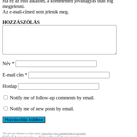
Ha ez az első alkalom, a kommented jóváhagyás után fog
megjelenni.
Az e-mail-címed nem jelenik meg.
HOZZÁSZÓLÁS
Név
*
E-mail cím
*
Honlap
Notify me of follow-up comments by email.
Notify me of new posts by email.
This site uses Akismet to reduce spam.
Learn how your comment data is processed.