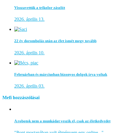
Visszavettük a trikolor zászlót
2026. április 13.
22 év dorombolás után az élet ismét megy tovább
2026. április 10.
Februárban és márciusban bizonyos dolgok írva voltak
2026. április 03.
Mefi hozzászólásai
A robotok nem a munkádat veszik el, csak az életkedvedet
"Pont mostanában volt élményem egy online..."