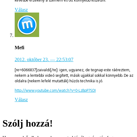
kevésbé érzékeny a szemem és ott könnyebb kiszedni.
Válasz
Mefi
2012. október 23.
— 22:53:07
[re=6066837]zaivaldi[/re]: igen, ugyanez, de tegnap este ráéreztem,
nekem a lentebbi videó segített, másik ujjakkal sokkal könnyebb. De az
oldalra (nekem lefelé mutatták) húzós technika is jó.
http://www.youtube.com/watch?v=0-LzBpP7SDI
Válasz
Szólj hozzá!