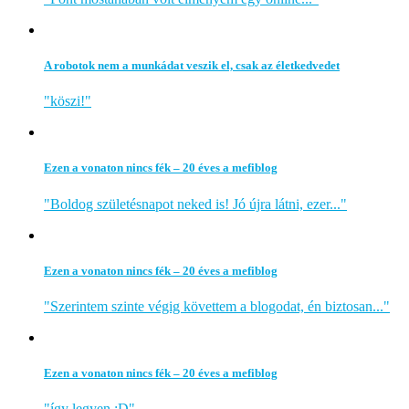
A robotok nem a munkádat veszik el, csak az életkedvedet
"köszi!"
Ezen a vonaton nincs fék – 20 éves a mefiblog
"Boldog születésnapot neked is! Jó újra látni, ezer..."
Ezen a vonaton nincs fék – 20 éves a mefiblog
"Szerintem szinte végig követtem a blogodat, én biztosan..."
Ezen a vonaton nincs fék – 20 éves a mefiblog
"így legyen :D"