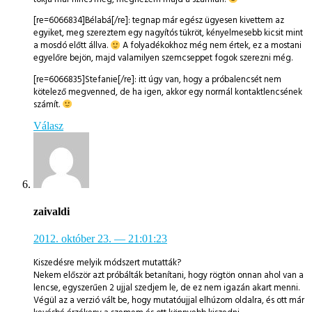
[re=6066834]Bélabá[/re]: tegnap már egész ügyesen kivettem az
egyiket, meg szereztem egy nagyítós tükröt, kényelmesebb kicsit mint
a mosdó előtt állva.
A folyadékokhoz még nem értek, ez a mostani
egyelőre bejön, majd valamilyen szemcseppet fogok szerezni még.
[re=6066835]Stefanie[/re]: itt úgy van, hogy a próbalencsét nem
kötelező megvenned, de ha igen, akkor egy normál kontaktlencsének
számít.
Válasz
zaivaldi
2012. október 23.
— 21:01:23
Kiszedésre melyik módszert mutatták?
Nekem először azt próbálták betanítani, hogy rögtön onnan ahol van a
lencse, egyszerűen 2 ujjal szedjem le, de ez nem igazán akart menni.
Végül az a verzió vált be, hogy mutatóujjal elhúzom oldalra, és ott már