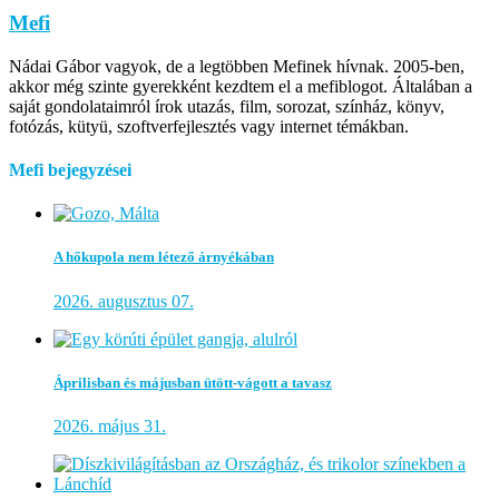
Mefi
Nádai Gábor vagyok, de a legtöbben Mefinek hívnak. 2005-ben,
akkor még szinte gyerekként kezdtem el a mefiblogot. Általában a
saját gondolataimról írok utazás, film, sorozat, színház, könyv,
fotózás, kütyü, szoftverfejlesztés vagy internet témákban.
Mefi bejegyzései
A hőkupola nem létező árnyékában
2026. augusztus 07.
Áprilisban és májusban ütött-vágott a tavasz
2026. május 31.