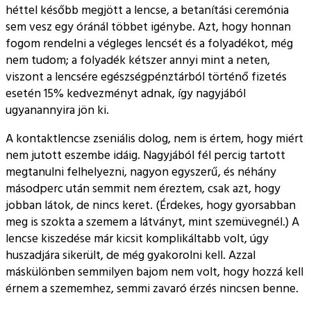
héttel később megjött a lencse, a betanítási ceremónia
sem vesz egy óránál többet igénybe. Azt, hogy honnan
fogom rendelni a végleges lencsét és a folyadékot, még
nem tudom; a folyadék kétszer annyi mint a neten,
viszont a lencsére egészségpénztárból történő fizetés
esetén 15% kedvezményt adnak, így nagyjából
ugyanannyira jön ki.
A kontaktlencse zseniális dolog, nem is értem, hogy miért
nem jutott eszembe idáig. Nagyjából fél percig tartott
megtanulni felhelyezni, nagyon egyszerű, és néhány
másodperc után semmit nem éreztem, csak azt, hogy
jobban látok, de nincs keret. (Érdekes, hogy gyorsabban
meg is szokta a szemem a látványt, mint szemüvegnél.) A
lencse kiszedése már kicsit komplikáltabb volt, úgy
huszadjára sikerült, de még gyakorolni kell. Azzal
máskülönben semmilyen bajom nem volt, hogy hozzá kell
érnem a szememhez, semmi zavaró érzés nincsen benne.