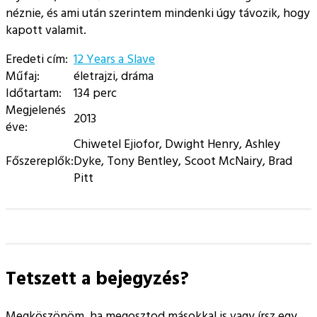
néznie, és ami után szerintem mindenki úgy távozik, hogy
kapott valamit.
Eredeti cím:
12 Years a Slave
Műfaj:
életrajzi, dráma
Időtartam:
134 perc
Megjelenés
2013
éve:
Chiwetel Ejiofor, Dwight Henry, Ashley
Főszereplők:
Dyke, Tony Bentley, Scoot McNairy, Brad
Pitt
Tetszett a bejegyzés?
Megköszönöm, ha megosztod másokkal is vagy írsz egy