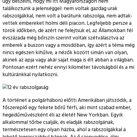
úgy beszélni, hogy mi itt Magyarországon nem
találkoztunk a jelenséggel: nem voltak gazdag urak
rabszolgákkal, nem volt a barátunk rabszolga, nem adtak-
vettek embereket holmi déli piacon. Legfeljebb persze a
török időkben, de azért ne felejtsük el, az Államokban fél
évszázada még bőrszín szerint voltak szétválasztva az
emberek a buszon vagy a mosdóban, így azért a téma még
nincs egészen kihűlve, a nézők között simán van olyan,
akinek az apja vagy akár sajat maga is élt abban a világban.
Pontosan ezért nehéz ennyi kilométer távolságból és a mi
kultúránkkal nyilatkozni.
A történet a polgárháború előtti Amerikában játszódik, a
főszereplő egy fekete bőrű férfi, aki mint szabad ember,
hegedűművészként éli az életét New Yorkban. Egyik
alkalommal tőrbe csalják, és eladják rabszolgának,
természetesen egy olyan házba, ahol a rabszolgákkal a
lehető legrosszabbul bánnak. Az ő szenvedése, élni