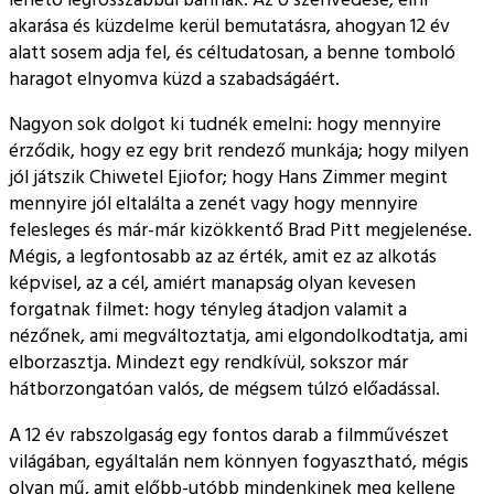
akarása és küzdelme kerül bemutatásra, ahogyan 12 év
alatt sosem adja fel, és céltudatosan, a benne tomboló
haragot elnyomva küzd a szabadságáért.
Nagyon sok dolgot ki tudnék emelni: hogy mennyire
érződik, hogy ez egy brit rendező munkája; hogy milyen
jól játszik Chiwetel Ejiofor; hogy Hans Zimmer megint
mennyire jól eltalálta a zenét vagy hogy mennyire
felesleges és már-már kizökkentő Brad Pitt megjelenése.
Mégis, a legfontosabb az az érték, amit ez az alkotás
képvisel, az a cél, amiért manapság olyan kevesen
forgatnak filmet: hogy tényleg átadjon valamit a
nézőnek, ami megváltoztatja, ami elgondolkodtatja, ami
elborzasztja. Mindezt egy rendkívül, sokszor már
hátborzongatóan valós, de mégsem túlzó előadással.
A 12 év rabszolgaság egy fontos darab a filmművészet
világában, egyáltalán nem könnyen fogyasztható, mégis
olyan mű, amit előbb-utóbb mindenkinek meg kellene