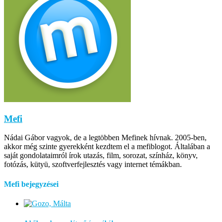
Mefi
Nádai Gábor vagyok, de a legtöbben Mefinek hívnak. 2005-ben,
akkor még szinte gyerekként kezdtem el a mefiblogot. Általában a
saját gondolataimról írok utazás, film, sorozat, színház, könyv,
fotózás, kütyü, szoftverfejlesztés vagy internet témákban.
Mefi bejegyzései