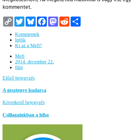
kommentet.
Copy
Twitter
Bluesky
Facebook
Mastodon
Reddit
Megosztás
Link
Kommentek
Infók
Ki az a Mefi?
Mefi
2014. december 22.
film
Előző bejegyzés
A gesztenye kudarca
Következő bejegyzés
Csillagainkban a hiba