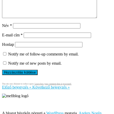
Név
*
E-mail cím
*
Honlap
Notify me of follow-up comments by email.
Notify me of new posts by email.
This site uses Akismet to reduce spam.
Learn how your comment data is processed.
Előző bejegyzés
«
Következő bejegyzés
»
Írja és rendezi Mefi, avagy Nádai Gábor © 2005-2026
A blogot büszkén pörgeti a
WordPress
motorja,
Anders Norén