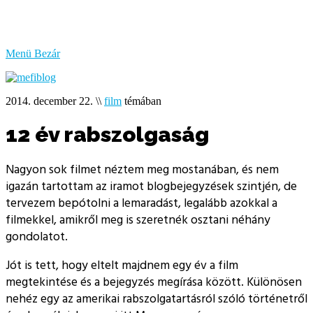
bűzlik
a
hal
Menü
Bezár
2014. december 22.
\\
film
témában
12 év rabszolgaság
Nagyon sok filmet néztem meg mostanában, és nem
igazán tartottam az iramot blogbejegyzések szintjén, de
tervezem bepótolni a lemaradást, legalább azokkal a
filmekkel, amikről meg is szeretnék osztani néhány
gondolatot.
Jót is tett, hogy eltelt majdnem egy év a film
megtekintése és a bejegyzés megírása között. Különösen
nehéz egy az amerikai rabszolgatartásról szóló történetről