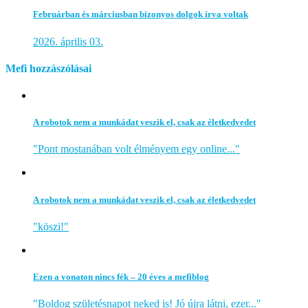
Februárban és márciusban bizonyos dolgok írva voltak
2026. április 03.
Mefi hozzászólásai
A robotok nem a munkádat veszik el, csak az életkedvedet
"Pont mostanában volt élményem egy online..."
A robotok nem a munkádat veszik el, csak az életkedvedet
"köszi!"
Ezen a vonaton nincs fék – 20 éves a mefiblog
"Boldog születésnapot neked is! Jó újra látni, ezer..."