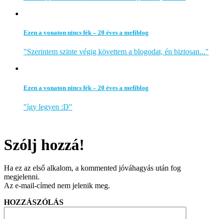
Ezen a vonaton nincs fék – 20 éves a mefiblog
"Szerintem szinte végig követtem a blogodat, én biztosan..."
Ezen a vonaton nincs fék – 20 éves a mefiblog
"így legyen :D"
Szólj hozzá!
Ha ez az első alkalom, a kommented jóváhagyás után fog
megjelenni.
Az e-mail-címed nem jelenik meg.
HOZZÁSZÓLÁS