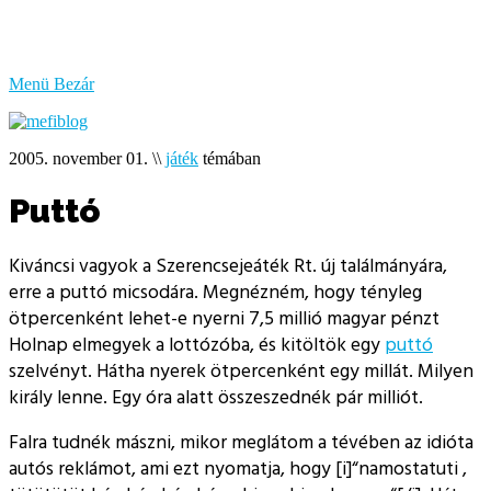
bűzlik
a
hal
Menü
Bezár
2005. november 01.
\\
játék
témában
Puttó
Kiváncsi vagyok a Szerencsejeáték Rt. új találmányára,
erre a puttó micsodára. Megnézném, hogy tényleg
ötpercenként lehet-e nyerni 7,5 millió magyar pénzt
Holnap elmegyek a lottózóba, és kitöltök egy
puttó
szelvényt. Hátha nyerek ötpercenként egy millát. Milyen
király lenne. Egy óra alatt összeszednék pár milliót.
Falra tudnék mászni, mikor meglátom a tévében az idióta
autós reklámot, ami ezt nyomatja, hogy [i]“namostatuti ,