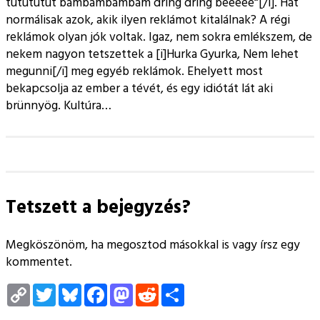
tütütütüt bámbámbámbám dring dring beeeee“[/i]. Hát
normálisak azok, akik ilyen reklámot kitalálnak? A régi
reklámok olyan jók voltak. Igaz, nem sokra emlékszem, de
nekem nagyon tetszettek a [i]Hurka Gyurka, Nem lehet
megunni[/i] meg egyéb reklámok. Ehelyett most
bekapcsolja az ember a tévét, és egy idiótát lát aki
brünnyög. Kultúra…
Tetszett a bejegyzés?
Megköszönöm, ha megosztod másokkal is vagy írsz egy
kommentet.
Copy
Twitter
Bluesky
Facebook
Mastodon
Reddit
Megosztás
Link