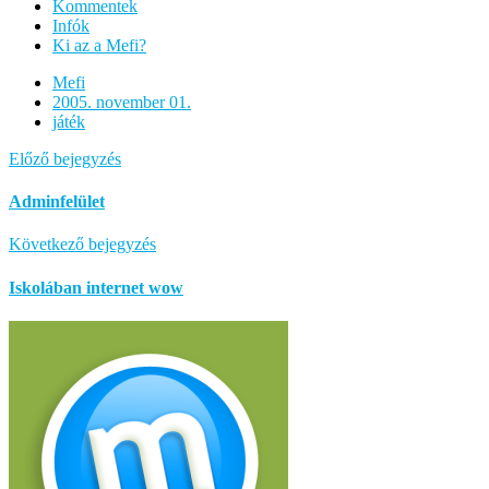
Kommentek
Infók
Ki az a Mefi?
Mefi
2005. november 01.
játék
Előző bejegyzés
Adminfelület
Következő bejegyzés
Iskolában internet wow