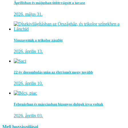
Áprilisban és májusban ütött-vágott a tavasz
2026. május 31.
Visszavettük a trikolor zászlót
2026. április 13.
22 év dorombolás után az élet ismét megy tovább
2026. április 10.
Februárban és márciusban bizonyos dolgok írva voltak
2026. április 03.
Mefi hozzászólásai