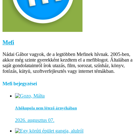
Mefi
Nádai Gábor vagyok, de a legtöbben Mefinek hívnak. 2005-ben,
akkor még szinte gyerekként kezdtem el a mefiblogot. Általában a
saját gondolataimról írok utazás, film, sorozat, színház, könyv,
fotózás, kütyü, szoftverfejlesztés vagy internet témákban.
Mefi bejegyzései
A hőkupola nem létező árnyékában
2026. augusztus 07.