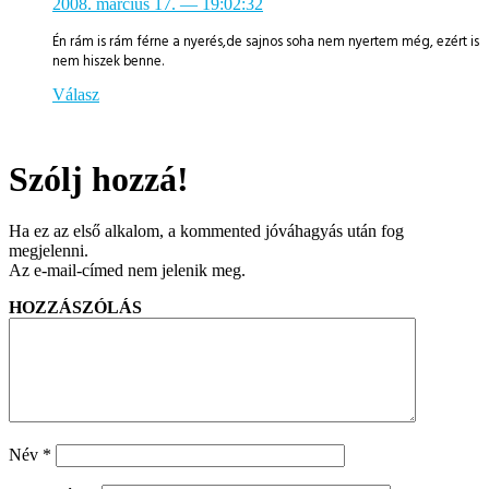
2008. március 17.
— 19:02:32
Én rám is rám férne a nyerés,de sajnos soha nem nyertem még, ezért is
nem hiszek benne.
Válasz
Szólj hozzá!
Ha ez az első alkalom, a kommented jóváhagyás után fog
megjelenni.
Az e-mail-címed nem jelenik meg.
HOZZÁSZÓLÁS
Név
*