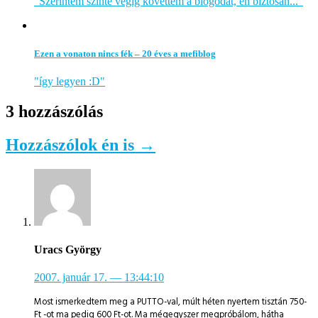
"Szerintem szinte végig követtem a blogodat, én biztosan..."
Ezen a vonaton nincs fék – 20 éves a mefiblog
"így legyen :D"
3 hozzászólás
Hozzászólok én is →
Uracs György
2007. január 17.
— 13:44:10
Most ismerkedtem meg a PUTTO-val, múlt héten nyertem tisztán 750-
Ft -ot ma pedig 600 Ft-ot. Ma mégegyszer megpróbálom, hátha