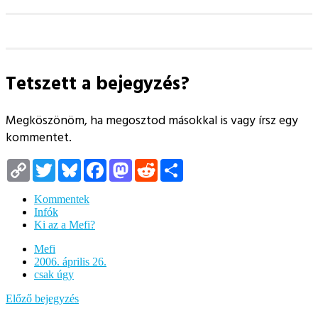
Tetszett a bejegyzés?
Megköszönöm, ha megosztod másokkal is vagy írsz egy
kommentet.
Copy
Twitter
Bluesky
Facebook
Mastodon
Reddit
Megosztás
Link
Kommentek
Infók
Ki az a Mefi?
Mefi
2006. április 26.
csak úgy
Előző bejegyzés