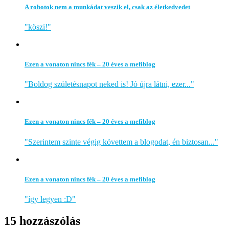
A robotok nem a munkádat veszik el, csak az életkedvedet
"köszi!"
Ezen a vonaton nincs fék – 20 éves a mefiblog
"Boldog születésnapot neked is! Jó újra látni, ezer..."
Ezen a vonaton nincs fék – 20 éves a mefiblog
"Szerintem szinte végig követtem a blogodat, én biztosan..."
Ezen a vonaton nincs fék – 20 éves a mefiblog
"így legyen :D"
15 hozzászólás