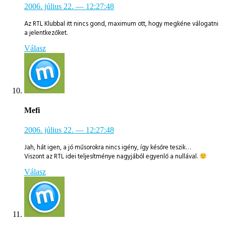
2006. július 22.
— 12:27:48
Az RTL Klubbal itt nincs gond, maximum ott, hogy megkéne válogatni
a jelentkezőket.
Válasz
Mefi
2006. július 22.
— 12:27:48
Jah, hát igen, a jó műsorokra nincs igény, így későre teszik…
Viszont az RTL idei teljesítménye nagyjából egyenlő a nullával.
Válasz