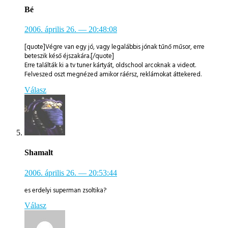
Bé
2006. április 26.
— 20:48:08
[quote]Végre van egy jó, vagy legalábbis jónak tűnő műsor, erre
beteszik késő éjszakára.[/quote]
Erre találták ki a tv tuner kártyát, oldschool arcoknak a videot.
Felveszed oszt megnézed amikor ráérsz, reklámokat áttekered.
Válasz
Shamalt
2006. április 26.
— 20:53:44
es erdelyi superman zsoltika?
Válasz