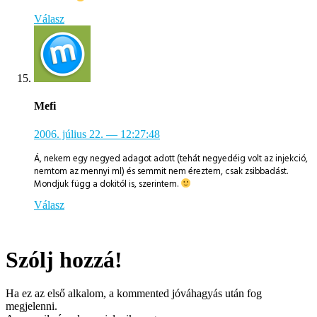
Válasz
Mefi
2006. július 22.
— 12:27:48
Á, nekem egy negyed adagot adott (tehát negyedéig volt az injekció,
nemtom az mennyi ml) és semmit nem éreztem, csak zsibbadást.
Mondjuk függ a dokitól is, szerintem.
Válasz
Szólj hozzá!
Ha ez az első alkalom, a kommented jóváhagyás után fog
megjelenni.