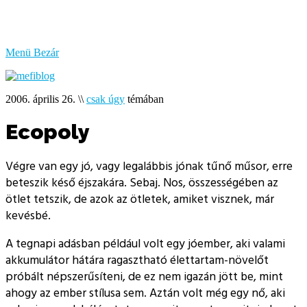
bűzlik
a
hal
Menü
Bezár
2006. április 26.
\\
csak úgy
témában
Ecopoly
Végre van egy jó, vagy legalábbis jónak tűnő műsor, erre
beteszik késő éjszakára. Sebaj. Nos, összességében az
ötlet tetszik, de azok az ötletek, amiket visznek, már
kevésbé.
A tegnapi adásban például volt egy jóember, aki valami
akkumulátor hátára ragasztható élettartam-növelőt
próbált népszerűsíteni, de ez nem igazán jött be, mint
ahogy az ember stílusa sem. Aztán volt még egy nő, aki