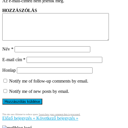
Az e-mail-címed nem jelenik meg.
HOZZÁSZÓLÁS
Név
*
E-mail cím
*
Honlap
Notify me of follow-up comments by email.
Notify me of new posts by email.
This site uses Akismet to reduce spam.
Learn how your comment data is processed.
Előző bejegyzés
«
Következő bejegyzés
»