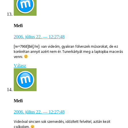
Mefi
2006. július 22.
— 12:27:48
[re=7968]Bé[/re]: van videóm, gyakran fölveszek műsorokat, de ez
konkrétan annyit azért nem ér. Tunerkártyát meg a laptopba macerás
venni.
Válasz
Mefi
2006. július 22.
— 12:27:48
Videóval sincsen sok szenvedés, időzített felvétel, aztán kezit
csókolom.