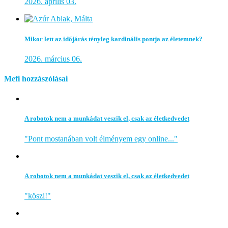
2026. április 03.
Mikor lett az időjárás tényleg kardinális pontja az életemnek?
2026. március 06.
Mefi hozzászólásai
A robotok nem a munkádat veszik el, csak az életkedvedet
"Pont mostanában volt élményem egy online..."
A robotok nem a munkádat veszik el, csak az életkedvedet
"köszi!"