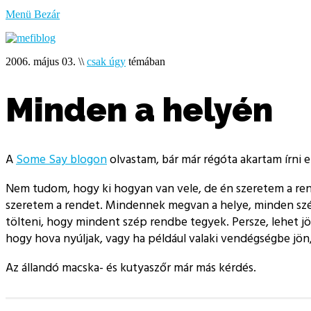
bűzlik
Menü
Bezár
a
hal
2006. május 03.
\\
csak úgy
témában
Minden a helyén
A
Some Say blogon
olvastam, bár már régóta akartam írni er
Nem tudom, hogy ki hogyan van vele, de én szeretem a rend
szeretem a rendet. Mindennek megvan a helye, minden szép t
tölteni, hogy mindent szép rendbe tegyek. Persze, lehet j
hogy hova nyúljak, vagy ha például valaki vendégségbe jön,
Az állandó macska- és kutyaszőr már más kérdés.