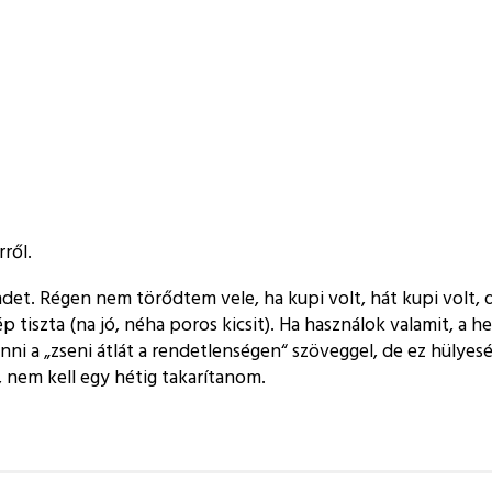
ről.
et. Régen nem törődtem vele, ha kupi volt, hát kupi volt, d
iszta (na jó, néha poros kicsit). Ha használok valamit, a hel
önni a
zseni átlát a rendetlenségen
szöveggel, de ez hülyesé
 nem kell egy hétig takarítanom.