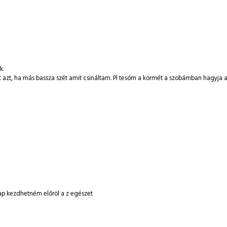
k.
t azt, ha más bassza szét amit csináltam. Pl tesóm a körmét a szobámban hagyja a
nap kezdhetném előröl a z egészet