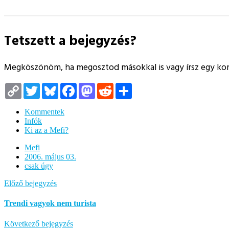
Tetszett a bejegyzés?
Megköszönöm, ha megosztod másokkal is vagy írsz egy k
Copy
Twitter
Bluesky
Facebook
Mastodon
Reddit
Megosztás
Link
Kommentek
Infók
Ki az a Mefi?
Mefi
2006. május 03.
csak úgy
Előző bejegyzés
Trendi vagyok nem turista
Következő bejegyzés