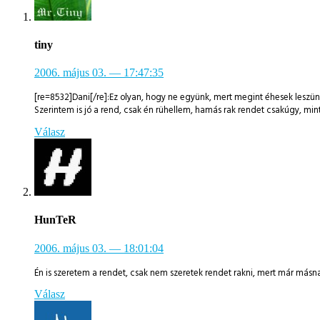
tiny
2006. május 03.
— 17:47:35
[re=8532]Dani[/re]:Ez olyan, hogy ne együnk, mert megint éhesek leszün
Szerintem is jó a rend, csak én rühellem, hamás rak rendet csakúgy, min
Válasz
HunTeR
2006. május 03.
— 18:01:04
Én is szeretem a rendet, csak nem szeretek rendet rakni, mert már más
Válasz