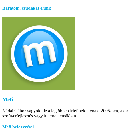
Barátom, csudákat élünk
Mefi
Nádai Gábor vagyok, de a legtöbben Mefinek hívnak. 2005-ben, akkor m
szoftverfejlesztés vagy internet témákban.
Mefi bejegyzései