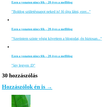
Ezen a vonaton nincs fék – 20 éves a mefiblog
"Boldog születésnapot neked is! Jó újra látni, ezer..."
Ezen a vonaton nincs fék – 20 éves a mefiblog
"Szerintem szinte végig követtem a blogodat, én biztosan..."
Ezen a vonaton nincs fék – 20 éves a mefiblog
"így legyen :D"
30 hozzászólás
Hozzászólok én is →