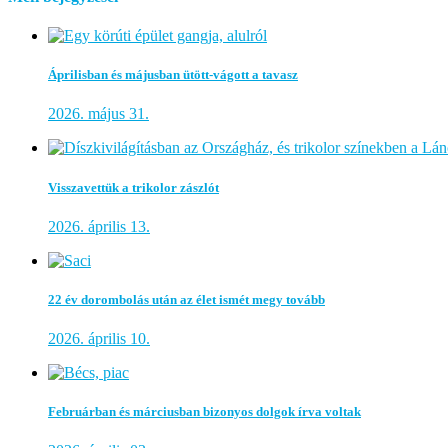
Áprilisban és májusban ütött-vágott a tavasz
2026. május 31.
Visszavettük a trikolor zászlót
2026. április 13.
22 év dorombolás után az élet ismét megy tovább
2026. április 10.
Februárban és márciusban bizonyos dolgok írva voltak