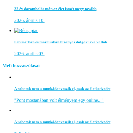
22 év dorombolás után az élet ismét megy tovább
2026. április 10.
Februárban és márciusban bizonyos dolgok írva voltak
2026. április 03.
Mefi hozzászólásai
A robotok nem a munkádat veszik el, csak az életkedvedet
"Pont mostanában volt élményem egy online..."
A robotok nem a munkádat veszik el, csak az életkedvedet