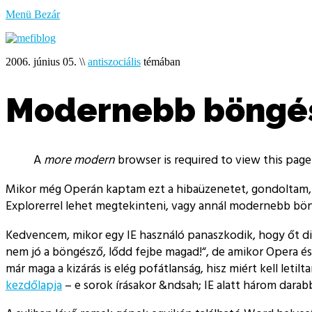
bűzlik
Menü
Bezár
a
hal
2006. június 05.
\\
antiszociális
témában
Modernebb böngé
A
more modern
browser is required to view this page
Mikor még Operán kaptam ezt a hibaüzenetet, gondoltam
Explorerrel lehet megtekinteni, vagy annál modernebb böng
Kedvencem, mikor egy IE használó panaszkodik, hogy őt di
nem jó a böngésző, lődd fejbe magad!
, de amikor Opera é
már maga a kizárás is elég pofátlanság, hisz miért kell leti
kezdőlapja
– e sorok írásakor &ndsah; IE alatt három dara