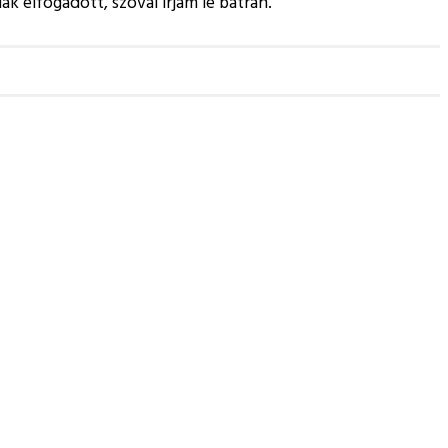
lak elfogadott, szóval írjam le bátran.