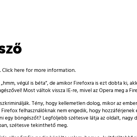
sző
. Click here for more information.
,
hmm, végül is béta
, de amikor Firefoxra is ezt dobta ki, a
észővel! Most váltok vissza IE-re, mivel az Opera meg a Fi
szkriminálják. Tény, hogy kellemetlen dolog, mikor az emb
s Firefox felhasználóknak nem engedik, hogy hozzáférjenek 
ltani egy böngészőt? Legföljebb szétesve látja az oldalt, nag
bban, szétesve tekinthető meg.