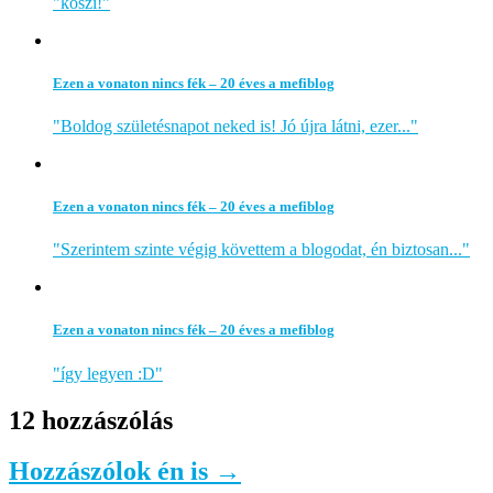
"köszi!"
Ezen a vonaton nincs fék – 20 éves a mefiblog
"Boldog születésnapot neked is! Jó újra látni, ezer..."
Ezen a vonaton nincs fék – 20 éves a mefiblog
"Szerintem szinte végig követtem a blogodat, én biztosan..."
Ezen a vonaton nincs fék – 20 éves a mefiblog
"így legyen :D"
12 hozzászólás
Hozzászólok én is →