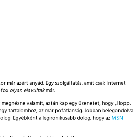
kkor már azért anyád. Egy szolgáltatás, amit csak Internet
refox
olyan elavultak
már.
er megnézne valamit, aztán kap egy üzenetet, hogy
Hopp,
egy tartalomhoz, az már pofátlanság. Jobban belegondolva
y dolog. Egyébként a legironikusabb dolog, hogy az
MSN