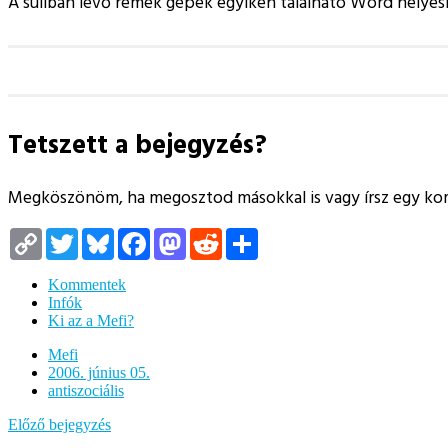
A suliban lévő remek gépek egyikén található Word helyesí
Tetszett a bejegyzés?
Megköszönöm, ha megosztod másokkal is vagy írsz egy k
Copy
Twitter
Bluesky
Facebook
Mastodon
Reddit
Megosztás
Link
Kommentek
Infók
Ki az a Mefi?
Mefi
2006. június 05.
antiszociális
Előző bejegyzés