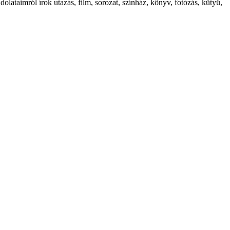
ataimról írok utazás, film, sorozat, színház, könyv, fotózás, kütyü,