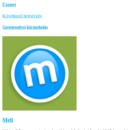
Üzenet
Következő bejegyzés
Szentendrei kirándulás
Mefi