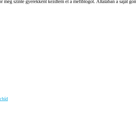
ég szinte gyerekként kezdtem el a mefiblogot. Általában a saját gondol