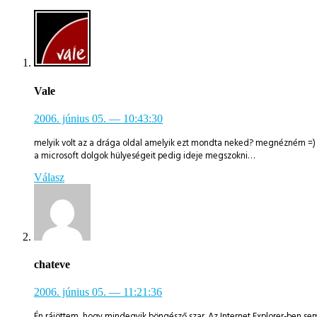
Vale
2006. június 05.
— 10:43:30
melyik volt az a drága oldal amelyik ezt mondta neked? megnézném =)
a microsoft dolgok hülyeségeit pedig ideje megszokni…
Válasz
chateve
2006. június 05.
— 11:21:36
Én rájöttem, hogy mindegyik böngésző szar. Az Internet Explorer-ben semm