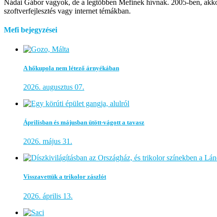
Nádai Gábor vagyok, de a legtöbben Mefinek hívnak. 2005-ben, akkor m
szoftverfejlesztés vagy internet témákban.
Mefi bejegyzései
A hőkupola nem létező árnyékában
2026. augusztus 07.
Áprilisban és májusban ütött-vágott a tavasz
2026. május 31.
Visszavettük a trikolor zászlót
2026. április 13.