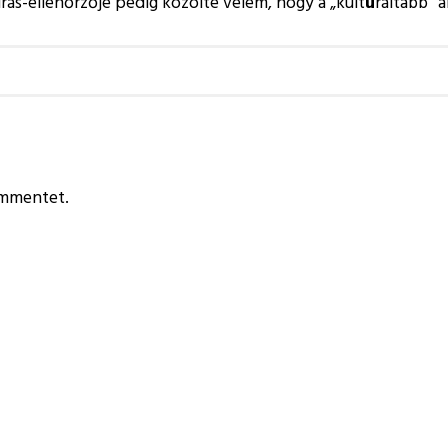
rás-ellenőrzője pedig közölte velem, hogy a
kult
ú
ráltabb
a
ommentet.