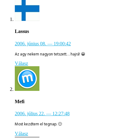
Lassus
2006. június 08.
— 19:00:42
Az agy nekem nagyon tetszett… hajrá! 😀
Válasz
Mefi
2006. július 22.
— 12:27:48
Most kezdtem el tegnap. 🙂
Válasz