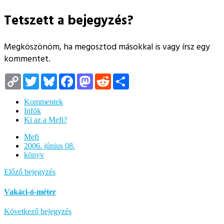
Tetszett a bejegyzés?
Megköszönöm, ha megosztod másokkal is vagy írsz egy
kommentet.
Copy
Twitter
Bluesky
Facebook
Mastodon
Reddit
Megosztás
Link
Kommentek
Infók
Ki az a Mefi?
Mefi
2006. június 08.
könyv
Előző bejegyzés
Vakáci-ó-méter
Következő bejegyzés