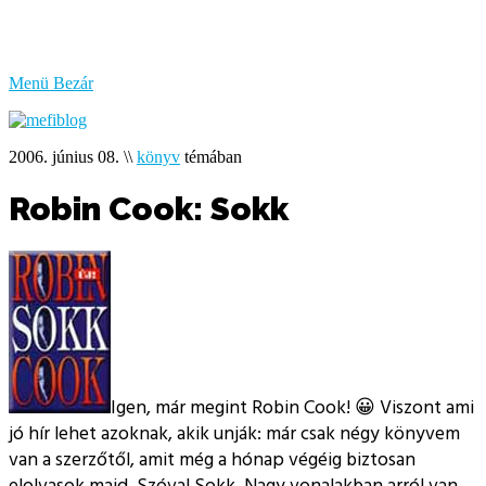
bűzlik
a
hal
Menü
Bezár
2006. június 08.
\\
könyv
témában
Robin Cook: Sokk
Igen, már megint Robin Cook! 😀 Viszont ami
jó hír lehet azoknak, akik unják: már csak négy könyvem
van a szerzőtől, amit még a hónap végéig biztosan
elolvasok majd. Szóval Sokk. Nagy vonalakban arról van