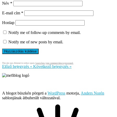
Név
*
E-mail cím
*
Honlap
Notify me of follow-up comments by email.
Notify me of new posts by email.
This site uses Akismet to reduce spam.
Learn how your comment data is processed.
Előző bejegyzés
«
Következő bejegyzés
»
Írja és rendezi Mefi, avagy Nádai Gábor © 2005-2026
A blogot büszkén pörgeti a
WordPress
motorja,
Anders Norén
sablonjának átbuherált változatával.