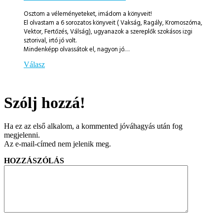
Osztom a véleményeteket, imádom a könyveit!
El olvastam a 6 sorozatos könyveit ( Vakság, Ragály, Kromoszóma,
Vektor, Fertőzés, Válság), ugyanazok a szereplők szokásos izgi
sztorival, irtó jó volt.
Mindenképp olvassátok el, nagyon jó…
Válasz
Szólj hozzá!
Ha ez az első alkalom, a kommented jóváhagyás után fog
megjelenni.
Az e-mail-címed nem jelenik meg.
HOZZÁSZÓLÁS