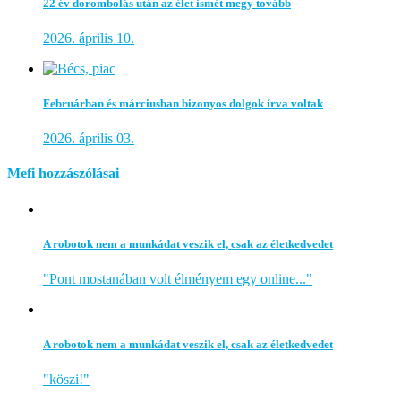
22 év dorombolás után az élet ismét megy tovább
2026. április 10.
Februárban és márciusban bizonyos dolgok írva voltak
2026. április 03.
Mefi hozzászólásai
A robotok nem a munkádat veszik el, csak az életkedvedet
"Pont mostanában volt élményem egy online..."
A robotok nem a munkádat veszik el, csak az életkedvedet
"köszi!"