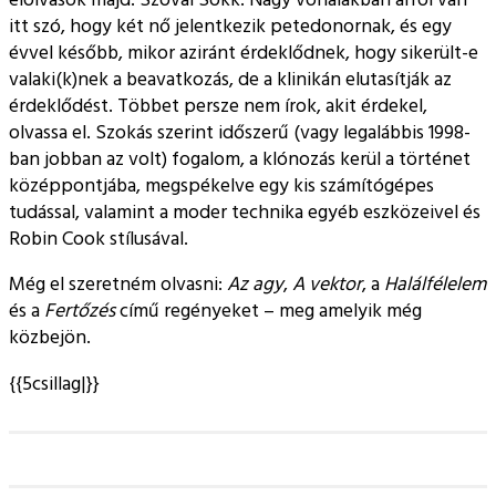
itt szó, hogy két nő jelentkezik petedonornak, és egy
évvel később, mikor aziránt érdeklődnek, hogy sikerült-e
valaki(k)nek a beavatkozás, de a klinikán elutasítják az
érdeklődést. Többet persze nem írok, akit érdekel,
olvassa el. Szokás szerint időszerű (vagy legalábbis 1998-
ban jobban az volt) fogalom, a klónozás kerül a történet
középpontjába, megspékelve egy kis számítógépes
tudással, valamint a moder technika egyéb eszközeivel és
Robin Cook stílusával.
Még el szeretném olvasni:
Az agy
,
A vektor
, a
Halálfélelem
és a
Fertőzés
című regényeket – meg amelyik még
közbejön.
{{5csillag|}}