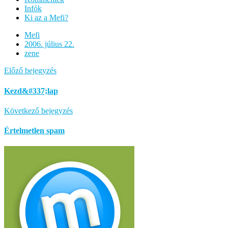
Infók
Ki az a Mefi?
Mefi
2006. július 22.
zene
Előző bejegyzés
Kezd&#337;lap
Következő bejegyzés
Értelmetlen spam