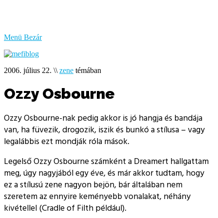
bűzlik
a
hal
Menü
Bezár
2006. július 22.
\\
zene
témában
Ozzy Osbourne
Ozzy Osbourne-nak pedig akkor is jó hangja és bandája
van, ha füvezik, drogozik, iszik és bunkó a stílusa – vagy
legalábbis ezt mondják róla mások.
Legelső Ozzy Osbourne számként a Dreamert hallgattam
meg, úgy nagyjából egy éve, és már akkor tudtam, hogy
ez a stílusú zene nagyon bejön, bár általában nem
szeretem az ennyire keményebb vonalakat, néhány
kivétellel (Cradle of Filth például).