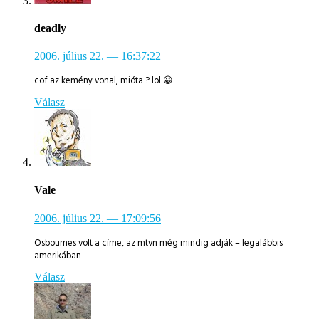
deadly
2006. július 22.
— 16:37:22
cof az kemény vonal, mióta ? lol 😀
Válasz
Vale
2006. július 22.
— 17:09:56
Osbournes volt a címe, az mtvn még mindig adják – legalábbis
amerikában
Válasz