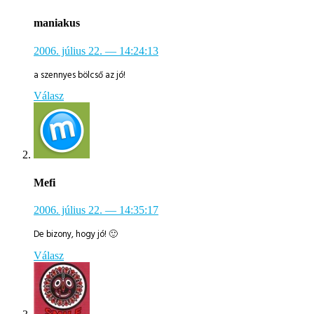
maniakus
2006. július 22.
— 14:24:13
a szennyes bölcső az jó!
Válasz
Mefi
2006. július 22.
— 14:35:17
De bizony, hogy jó! 🙂
Válasz