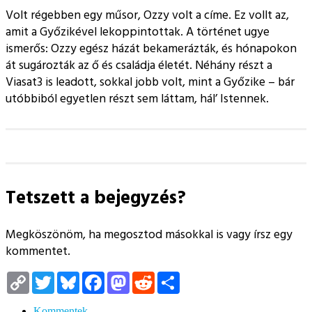
Volt régebben egy műsor, Ozzy volt a címe. Ez vollt az,
amit a Győzikével lekoppintottak. A történet ugye
ismerős: Ozzy egész házát bekamerázták, és hónapokon
át sugározták az ő és családja életét. Néhány részt a
Viasat3 is leadott, sokkal jobb volt, mint a Győzike – bár
utóbbiból egyetlen részt sem láttam, hál’ Istennek.
Tetszett a bejegyzés?
Megköszönöm, ha megosztod másokkal is vagy írsz egy
kommentet.
Copy
Twitter
Bluesky
Facebook
Mastodon
Reddit
Megosztás
Link
Kommentek