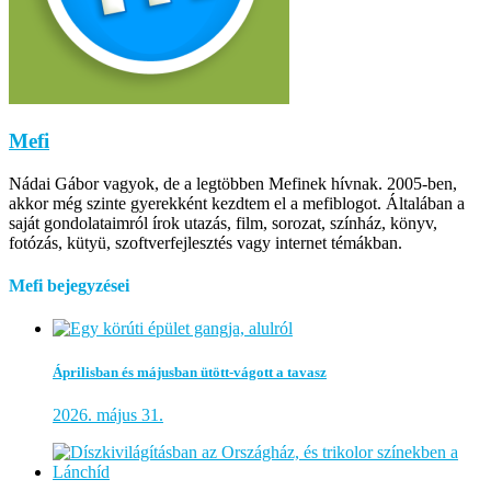
Mefi
Nádai Gábor vagyok, de a legtöbben Mefinek hívnak. 2005-ben,
akkor még szinte gyerekként kezdtem el a mefiblogot. Általában a
saját gondolataimról írok utazás, film, sorozat, színház, könyv,
fotózás, kütyü, szoftverfejlesztés vagy internet témákban.
Mefi bejegyzései
Áprilisban és májusban ütött-vágott a tavasz
2026. május 31.