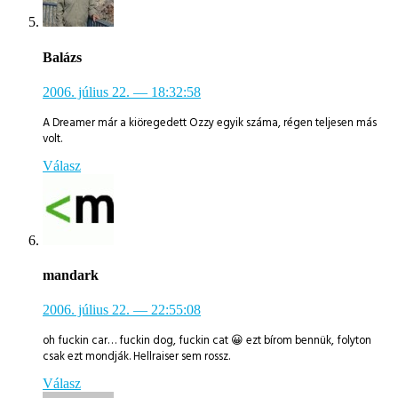
Balázs
2006. július 22.
— 18:32:58
A Dreamer már a kiöregedett Ozzy egyik száma, régen teljesen más
volt.
Válasz
mandark
2006. július 22.
— 22:55:08
oh fuckin car… fuckin dog, fuckin cat 😀 ezt bírom bennük, folyton
csak ezt mondják. Hellraiser sem rossz.
Válasz