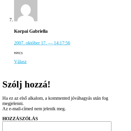
Korpai Gabriella
2007. október 17.
— 14:17:56
nincs
Válasz
Szólj hozzá!
Ha ez az első alkalom, a kommented jóváhagyás után fog
megjelenni.
Az e-mail-címed nem jelenik meg.
HOZZÁSZÓLÁS