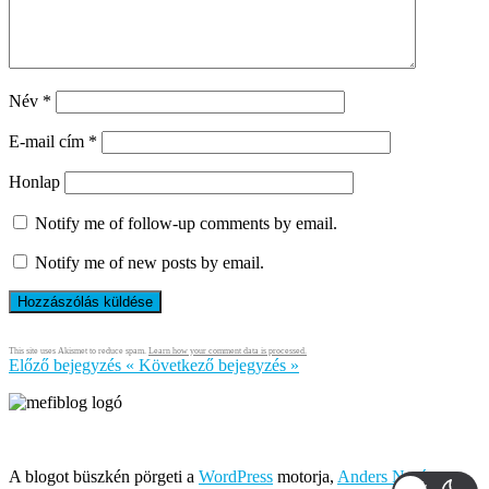
Név
*
E-mail cím
*
Honlap
Notify me of follow-up comments by email.
Notify me of new posts by email.
This site uses Akismet to reduce spam.
Learn how your comment data is processed.
Előző bejegyzés
«
Következő bejegyzés
»
Írja és rendezi Mefi, avagy Nádai Gábor © 2005-2026
A blogot büszkén pörgeti a
WordPress
motorja,
Anders Norén