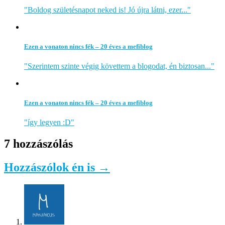
"Boldog születésnapot neked is! Jó újra látni, ezer..."
Ezen a vonaton nincs fék – 20 éves a mefiblog
"Szerintem szinte végig követtem a blogodat, én biztosan..."
Ezen a vonaton nincs fék – 20 éves a mefiblog
"így legyen :D"
7 hozzászólás
Hozzászólok én is →