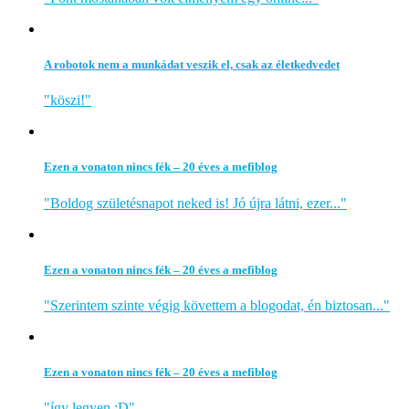
A robotok nem a munkádat veszik el, csak az életkedvedet
"köszi!"
Ezen a vonaton nincs fék – 20 éves a mefiblog
"Boldog születésnapot neked is! Jó újra látni, ezer..."
Ezen a vonaton nincs fék – 20 éves a mefiblog
"Szerintem szinte végig követtem a blogodat, én biztosan..."
Ezen a vonaton nincs fék – 20 éves a mefiblog
"így legyen :D"