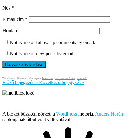
Név
*
E-mail cím
*
Honlap
Notify me of follow-up comments by email.
Notify me of new posts by email.
This site uses Akismet to reduce spam.
Learn how your comment data is processed.
Előző bejegyzés
«
Következő bejegyzés
»
Írja és rendezi Mefi, avagy Nádai Gábor © 2005-2026
A blogot büszkén pörgeti a
WordPress
motorja,
Anders Norén
sablonjának átbuherált változatával.