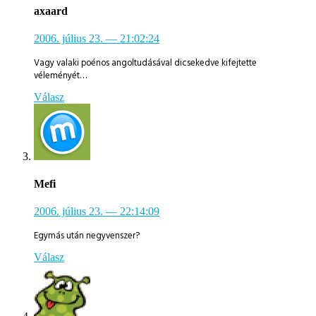
axaard
2006. július 23.
— 21:02:24
Vagy valaki poénos angoltudásával dicsekedve kifejtette
véleményét…
Válasz
Mefi
2006. július 23.
— 22:14:09
Egymás után negyvenszer?
Válasz