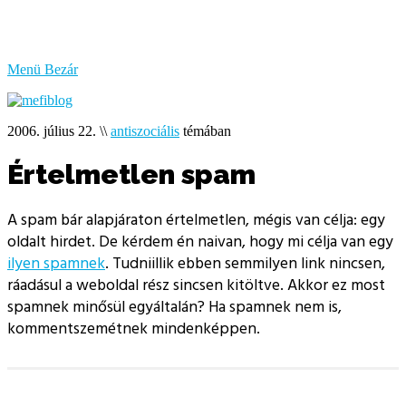
bűzlik
a
hal
Menü
Bezár
2006. július 22.
\\
antiszociális
témában
Értelmetlen spam
A spam bár alapjáraton értelmetlen, mégis van célja: egy
oldalt hirdet. De kérdem én naivan, hogy mi célja van egy
ilyen spamnek
. Tudniillik ebben semmilyen link nincsen,
ráadásul a weboldal rész sincsen kitöltve. Akkor ez most
spamnek minősül egyáltalán? Ha spamnek nem is,
kommentszemétnek mindenképpen.