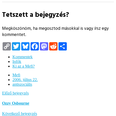
Tetszett a bejegyzés?
Megköszönöm, ha megosztod másokkal is vagy írsz egy
kommentet.
Copy
Twitter
Bluesky
Facebook
Mastodon
Reddit
Megosztás
Link
Kommentek
Infók
Ki az a Mefi?
Mefi
2006. július 22.
antiszociális
Előző bejegyzés
Ozzy Osbourne
Következő bejegyzés