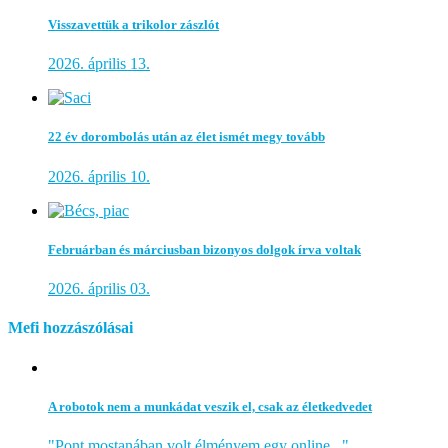
Visszavettük a trikolor zászlót
2026. április 13.
22 év dorombolás után az élet ismét megy tovább
2026. április 10.
Februárban és márciusban bizonyos dolgok írva voltak
2026. április 03.
Mefi hozzászólásai
A robotok nem a munkádat veszik el, csak az életkedvedet
"Pont mostanában volt élményem egy online..."