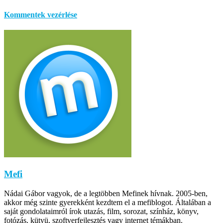
Kommentek vezérlése
Mefi
Nádai Gábor vagyok, de a legtöbben Mefinek hívnak. 2005-ben,
akkor még szinte gyerekként kezdtem el a mefiblogot. Általában a
saját gondolataimról írok utazás, film, sorozat, színház, könyv,
fotózás, kütyü, szoftverfejlesztés vagy internet témákban.