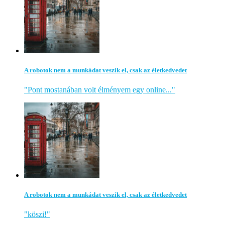
A robotok nem a munkádat veszik el, csak az életkedvedet
"Pont mostanában volt élményem egy online..."
A robotok nem a munkádat veszik el, csak az életkedvedet
"köszi!"