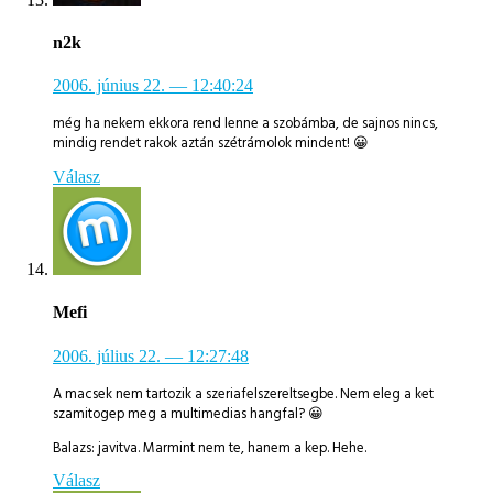
n2k
2006. június 22.
— 12:40:24
még ha nekem ekkora rend lenne a szobámba, de sajnos nincs,
mindig rendet rakok aztán szétrámolok mindent! 😀
Válasz
Mefi
2006. július 22.
— 12:27:48
A macsek nem tartozik a szeriafelszereltsegbe. Nem eleg a ket
szamitogep meg a multimedias hangfal? 😀
Balazs: javitva. Marmint nem te, hanem a kep. Hehe.
Válasz