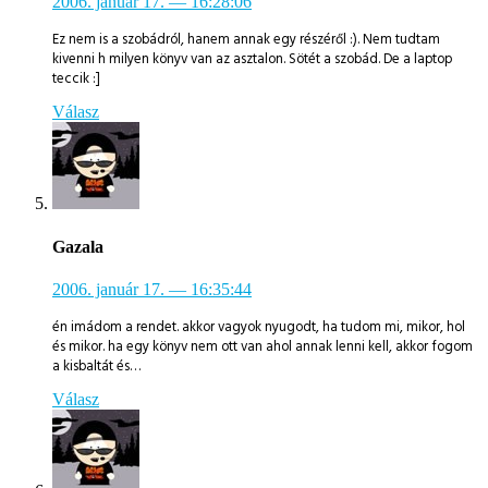
2006. január 17.
— 16:28:06
Ez nem is a szobádról, hanem annak egy részéről :). Nem tudtam
kivenni h milyen könyv van az asztalon. Sötét a szobád. De a laptop
teccik :]
Válasz
Gazala
2006. január 17.
— 16:35:44
én imádom a rendet. akkor vagyok nyugodt, ha tudom mi, mikor, hol
és mikor. ha egy könyv nem ott van ahol annak lenni kell, akkor fogom
a kisbaltát és…
Válasz