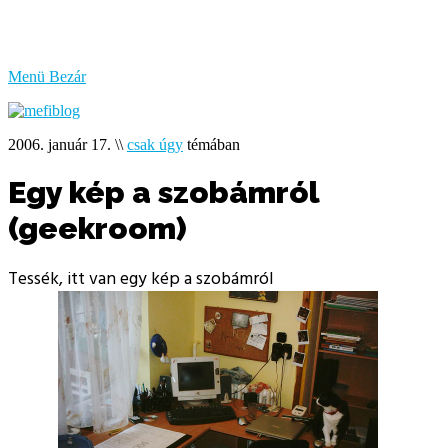
bűzlik
a
hal
Menü
Bezár
2006. január 17.
\\
csak úgy
témában
Egy kép a szobámról
(geekroom)
Tessék, itt van egy kép a szobámról