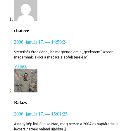
chateve
2006. január 17.
— 14:59:24
Szeretbék érdeklődni, ha megrendelem a „geekroom“ szobát
magamnak, akkor a macska alapfelszerelés?:)
Válasz
Balázs
2006. január 17.
— 15:01:25
A nagy kép linkjét elszúrtad, meg persze a 2004-es naptáradat is
lecserélhetnéd valami újabbra ;]