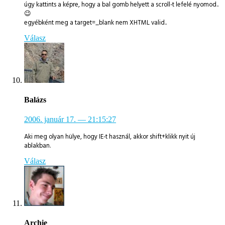
úgy kattints a képre, hogy a bal gomb helyett a scroll-t lefelé nyomod..
😉
egyébként meg a target=_blank nem XHTML valid..
Válasz
Balázs
2006. január 17.
— 21:15:27
Aki meg olyan hülye, hogy IE-t használ, akkor shift+klikk nyit új
ablakban.
Válasz
Archie