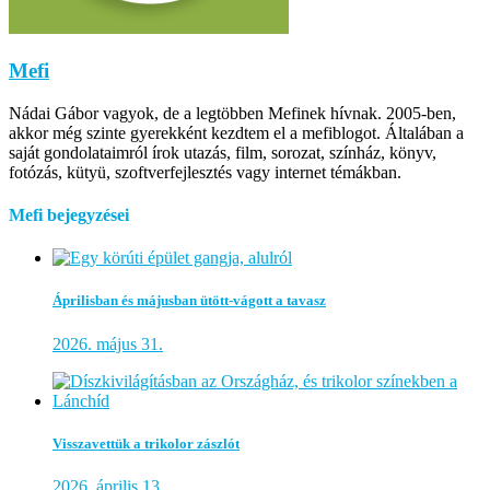
Mefi
Nádai Gábor vagyok, de a legtöbben Mefinek hívnak. 2005-ben,
akkor még szinte gyerekként kezdtem el a mefiblogot. Általában a
saját gondolataimról írok utazás, film, sorozat, színház, könyv,
fotózás, kütyü, szoftverfejlesztés vagy internet témákban.
Mefi bejegyzései
Áprilisban és májusban ütött-vágott a tavasz
2026. május 31.
Visszavettük a trikolor zászlót
2026. április 13.