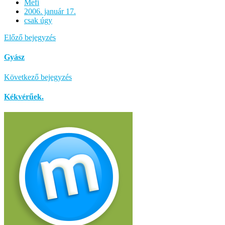
Mefi
2006. január 17.
csak úgy
Előző bejegyzés
Gyász
Következő bejegyzés
Kékvérűek.