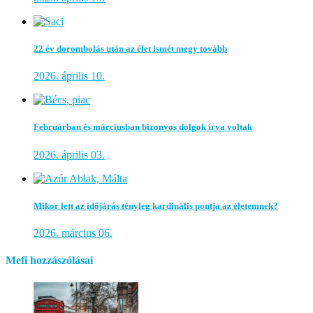
22 év dorombolás után az élet ismét megy tovább
2026. április 10.
Februárban és márciusban bizonyos dolgok írva voltak
2026. április 03.
Mikor lett az időjárás tényleg kardinális pontja az életemnek?
2026. március 06.
Mefi hozzászólásai