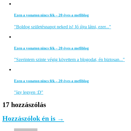
Ezen a vonaton nincs fék – 20 éves a mefiblog
"Boldog születésnapot neked is! Jó újra látni, ezer..."
Ezen a vonaton nincs fék – 20 éves a mefiblog
"Szerintem szinte végig követtem a blogodat, én biztosan..."
Ezen a vonaton nincs fék – 20 éves a mefiblog
"így legyen :D"
17 hozzászólás
Hozzászólok én is →