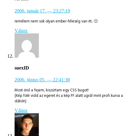
2006. január 17.
— 23:27:19
remélem nem sok olyan ember-féleség van itt.. 🙂
Válasz
suexID
2006. június 05.
— 22:41:38
Most örül a fejem, kiszúrtam egy CSS bugot!
(Kép fölé vidd az egeret és a kép FF alatt ugrál mint profi kurva a
dákón)
Válasz