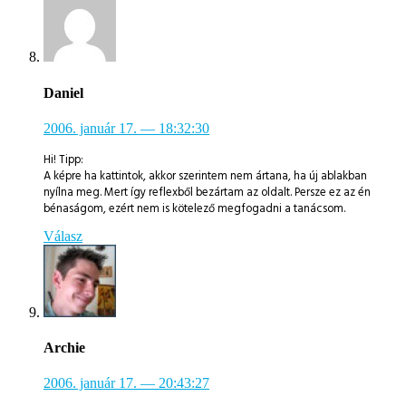
Daniel
2006. január 17.
— 18:32:30
Hi! Tipp:
A képre ha kattintok, akkor szerintem nem ártana, ha új ablakban
nyílna meg. Mert így reflexből bezártam az oldalt. Persze ez az én
bénaságom, ezért nem is kötelező megfogadni a tanácsom.
Válasz
Archie
2006. január 17.
— 20:43:27