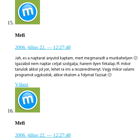
Mefi
2006. július 22.
— 12:27:48
Jah, es a naptarat anyutol kaptam, mert megmaradt a munkahelyen 🙂
Igazabol nem naptar celjat szolgalja, hanem ilyen firkalap. Pl. mikor
tanulok akkor jol jon, lehet ra irni a reszeredmenyt. Vagy mikor valami
programot ugykodok, akkor irkalom a folymat fazisat 🙂
Válasz
Mefi
2006. július 22.
— 12:27:48