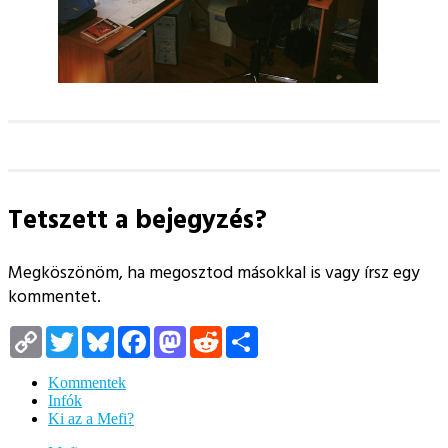
Tetszett a bejegyzés?
Megköszönöm, ha megosztod másokkal is vagy írsz egy
kommentet.
Copy
Twitter
Bluesky
Facebook
Mastodon
Reddit
Megosztás
Link
Kommentek
Infók
Ki az a Mefi?