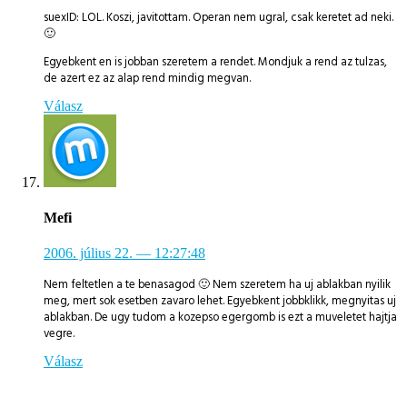
suexID: LOL. Koszi, javitottam. Operan nem ugral, csak keretet ad neki.
🙂
Egyebkent en is jobban szeretem a rendet. Mondjuk a rend az tulzas,
de azert ez az alap rend mindig megvan.
Válasz
Mefi
2006. július 22.
— 12:27:48
Nem feltetlen a te benasagod 🙂 Nem szeretem ha uj ablakban nyilik
meg, mert sok esetben zavaro lehet. Egyebkent jobbklikk, megnyitas uj
ablakban. De ugy tudom a kozepso egergomb is ezt a muveletet hajtja
vegre.
Válasz