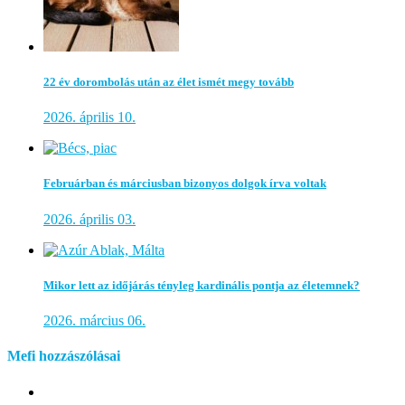
22 év dorombolás után az élet ismét megy tovább
2026. április 10.
Februárban és márciusban bizonyos dolgok írva voltak
2026. április 03.
Mikor lett az időjárás tényleg kardinális pontja az életemnek?
2026. március 06.
Mefi hozzászólásai