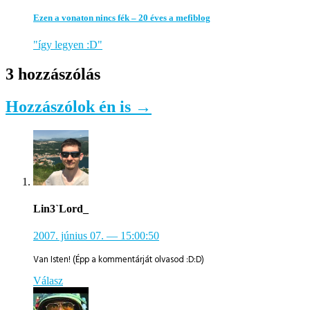
Ezen a vonaton nincs fék – 20 éves a mefiblog
"így legyen :D"
3 hozzászólás
Hozzászólok én is →
Lin3`Lord_
2007. június 07.
— 15:00:50
Van Isten! (Épp a kommentárját olvasod :D:D)
Válasz