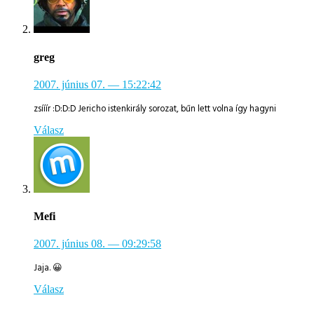
greg
2007. június 07.
— 15:22:42
zsííír :D:D:D Jericho istenkirály sorozat, bűn lett volna így hagyni
Válasz
Mefi
2007. június 08.
— 09:29:58
Jaja. 😀
Válasz