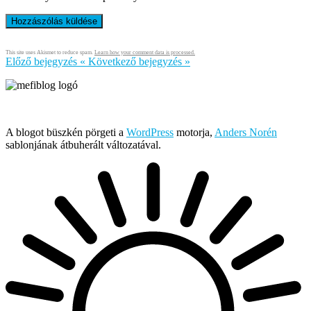
This site uses Akismet to reduce spam.
Learn how your comment data is processed.
Előző bejegyzés
«
Következő bejegyzés
»
Írja és rendezi Mefi, avagy Nádai Gábor © 2005-2026
A blogot büszkén pörgeti a
WordPress
motorja,
Anders Norén
sablonjának átbuherált változatával.