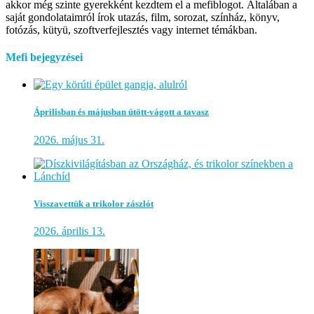
akkor még szinte gyerekként kezdtem el a mefiblogot. Általában a
saját gondolataimról írok utazás, film, sorozat, színház, könyv,
fotózás, kütyü, szoftverfejlesztés vagy internet témákban.
Mefi bejegyzései
Áprilisban és májusban ütött-vágott a tavasz
2026. május 31.
Visszavettük a trikolor zászlót
2026. április 13.