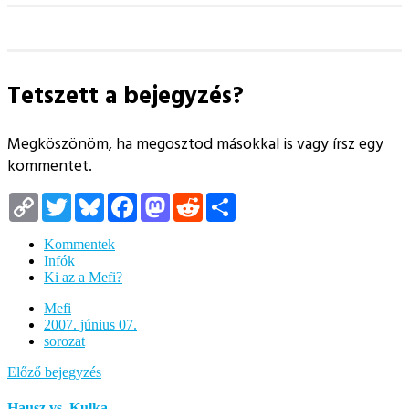
Tetszett a bejegyzés?
Megköszönöm, ha megosztod másokkal is vagy írsz egy
kommentet.
Copy
Twitter
Bluesky
Facebook
Mastodon
Reddit
Megosztás
Link
Kommentek
Infók
Ki az a Mefi?
Mefi
2007. június 07.
sorozat
Előző bejegyzés
Hausz vs. Kulka