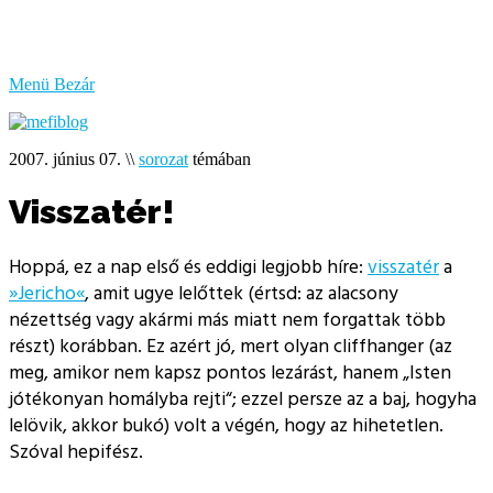
bűzlik
a
hal
Menü
Bezár
2007. június 07.
\\
sorozat
témában
Visszatér!
Hoppá, ez a nap első és eddigi legjobb híre:
visszatér
a
»Jericho«
, amit ugye lelőttek (értsd: az alacsony
nézettség vagy akármi más miatt nem forgattak több
részt) korábban. Ez azért jó, mert olyan cliffhanger (az
meg, amikor nem kapsz pontos lezárást, hanem
Isten
jótékonyan homályba rejti
; ezzel persze az a baj, hogyha
lelövik, akkor bukó) volt a végén, hogy az hihetetlen.
Szóval hepifész.