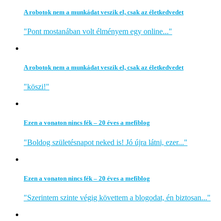
A robotok nem a munkádat veszik el, csak az életkedvedet
"Pont mostanában volt élményem egy online..."
A robotok nem a munkádat veszik el, csak az életkedvedet
"köszi!"
Ezen a vonaton nincs fék – 20 éves a mefiblog
"Boldog születésnapot neked is! Jó újra látni, ezer..."
Ezen a vonaton nincs fék – 20 éves a mefiblog
"Szerintem szinte végig követtem a blogodat, én biztosan..."