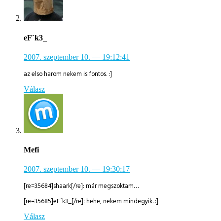
eF`k3_
2007. szeptember 10.
— 19:12:41
az elso harom nekem is fontos. :]
Válasz
Mefi
2007. szeptember 10.
— 19:30:17
[re=35684]shaark[/re]: már megszoktam…
[re=35685]eF`k3_[/re]: hehe, nekem mindegyik. :]
Válasz