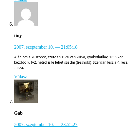
tiny
2007. szeptember 10.
— 21:05:18
Ajánlom a küszöböt, szerdán 11-re van kiírva, gyakorlatilag 11:15 körül
kezdődik, tv2, netről is le lehet szedni (treshold). Szerdán lesz a 4. rész,
fasza.
Válasz
Gab
2007. szeptember 10.
— 23:55:27