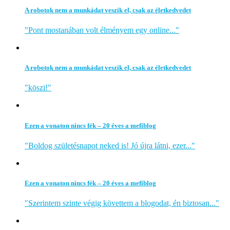
A robotok nem a munkádat veszik el, csak az életkedvedet
"Pont mostanában volt élményem egy online..."
A robotok nem a munkádat veszik el, csak az életkedvedet
"köszi!"
Ezen a vonaton nincs fék – 20 éves a mefiblog
"Boldog születésnapot neked is! Jó újra látni, ezer..."
Ezen a vonaton nincs fék – 20 éves a mefiblog
"Szerintem szinte végig követtem a blogodat, én biztosan..."