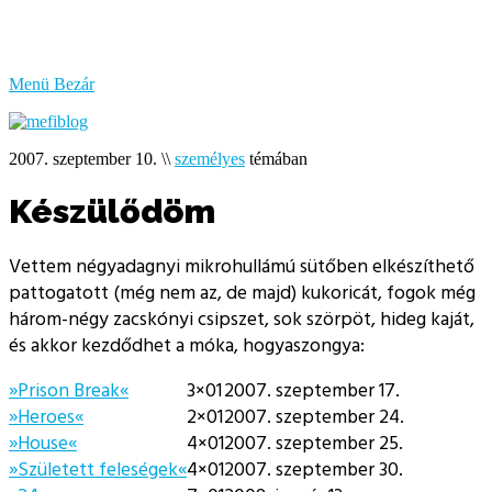
bűzlik
a
hal
Menü
Bezár
2007. szeptember 10.
\\
személyes
témában
Készülődöm
Vettem négyadagnyi mikrohullámú sütőben elkészíthető
pattogatott (még nem az, de majd) kukoricát, fogok még
három-négy zacskónyi csipszet, sok szörpöt, hideg kaját,
és akkor kezdődhet a móka, hogyaszongya:
»Prison Break«
3×01
2007. szeptember 17.
»Heroes«
2×01
2007. szeptember 24.
»House«
4×01
2007. szeptember 25.
»Született feleségek«
4×01
2007. szeptember 30.