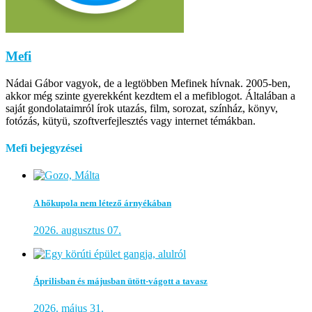
Mefi
Nádai Gábor vagyok, de a legtöbben Mefinek hívnak. 2005-ben,
akkor még szinte gyerekként kezdtem el a mefiblogot. Általában a
saját gondolataimról írok utazás, film, sorozat, színház, könyv,
fotózás, kütyü, szoftverfejlesztés vagy internet témákban.
Mefi bejegyzései
A hőkupola nem létező árnyékában
2026. augusztus 07.
Áprilisban és májusban ütött-vágott a tavasz
2026. május 31.