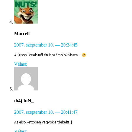
Marcell
2007. szeptember 10.
— 20:34:45
A Prison Break-nél én is számolok vissza…
Válasz
th4j`fuN_
2007. szeptember 10.
— 20:41:47
Az elso kettoben vagyok erdekelt! :]
Válasz