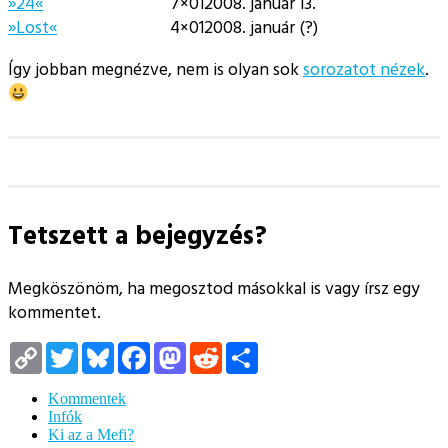
»24«
7×01
2008. január 13.
»Lost«
4×01
2008. január (?)
Így jobban megnézve, nem is olyan sok
sorozatot nézek
.
Tetszett a bejegyzés?
Megköszönöm, ha megosztod másokkal is vagy írsz egy
kommentet.
Copy
Twitter
Bluesky
Facebook
Mastodon
Reddit
Megosztás
Link
Kommentek
Infók
Ki az a Mefi?