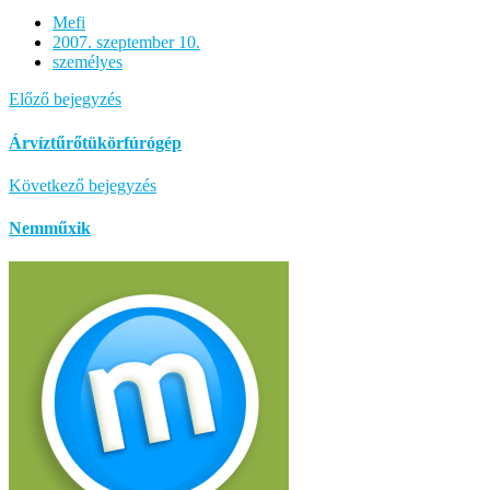
Mefi
2007. szeptember 10.
személyes
Előző bejegyzés
Árvíztűrőtükörfúrógép
Következő bejegyzés
Nemműxik