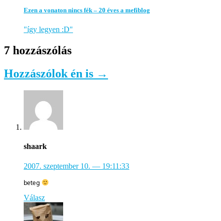
Ezen a vonaton nincs fék – 20 éves a mefiblog
"így legyen :D"
7 hozzászólás
Hozzászólok én is →
shaark
2007. szeptember 10.
— 19:11:33
beteg
Válasz