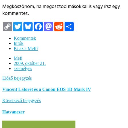
Megköszönöm, ha megosztod másokkal is vagy írsz egy
kommentet.
Copy
Twitter
Bluesky
Facebook
Mastodon
Reddit
Megosztás
Link
Kommentek
Infók
Ki az a Mefi?
Mefi
2009. október 21.
személyes
Előző bejegyzés
Vincent Laforet és a Canon EOS 1D Mark IV
Következő bejegyzés
Hatvanezer