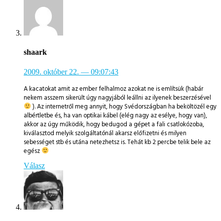
shaark
2009. október 22.
— 09:07:43
A kacatokat amit az ember felhalmoz azokat ne is említsük (habár
nekem asszem sikerült úgy nagyjából leállni az ilyenek beszerzésével
). Az internetről meg annyit, hogy Svédországban ha beköltözél egy
albértletbe és, ha van optikai kábel (elég nagy az esélye, hogy van),
akkor az úgy működik, hogy bedugod a gépet a fali csatlokózoba,
kiválasztod melyik szolgáltatónál akarsz előfizetni és milyen
sebességet stb és utána netezhetsz is. Tehát kb 2 percbe telik bele az
egész
Válasz