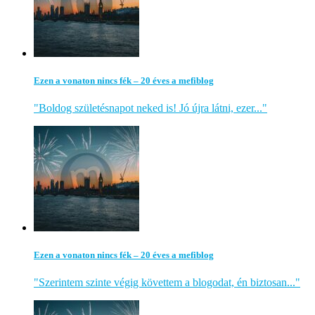
Ezen a vonaton nincs fék – 20 éves a mefiblog
"Boldog születésnapot neked is! Jó újra látni, ezer..."
Ezen a vonaton nincs fék – 20 éves a mefiblog
"Szerintem szinte végig követtem a blogodat, én biztosan..."