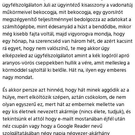
ügyfélszolgálaton Juli az ügyintéző kisasszony a vadonatúj
műkörmeivel bekocogja, mit bekocogja, egy gyorsírót
megszégyenítő teljesítménnyel bedolgozza az adatokat a
számítógépbe, mint édesanyád a húst a bendődbe, mikor
még kisebb fajta voltál, majd vigyorogva mondja, hogy
egy hónap, ha szerencséd van három hét, de azért kacsint
rá egyet, hogy nem valószínű, te meg akkor úgy
elképzeled az ügyfélszolgálatot amint a kék logóról apró
aranyos-vörös cseppekben hullik a vére, amit mellesleg a
körmöddel sajtoltál ki belőle. Hát na, ilyen egy emberes
nagy mondat.
És akkor persze azt hinnéd, hogy hát minek aggódik az a
hülye, mert elköltözik szépen, aztán csókolom, de nem
olyan egyszerű ez, mert hát az embernek mellette van
egy kis életnek nevezett akármije (nincs élete, tudjuk), és
tekintsünk el attól hogy e-mailt mostanában éjfél után
néz csupán vagy hogy a Google Reader nevű
szolgáltatásában négy napja négyezer-akárhány