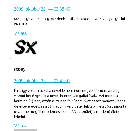
2009. október 22.
— 03:35:49
Megjegyezném, hogy Mindenki utál költözködni. Nem vagy egyedül
vele. =Đ
Válasz
sxboy
2009. október 22.
— 07:41:07
Én is így voltam azzal a nevét le nem írom négybetűs nem analóg
viszont becézgetjük a nevét Internetszolgáltatóval… Azt mondták
harminc (!!!) nap, aztán a 29. nap felhívtam őket és azt mondták bocs,
de elkeveredett és a 38. napon sikerült egy félstabil netet (kétnaponta
reset, me megáll (modemes, nem LANos terület) a modem) életre
lehelni…
Válasz