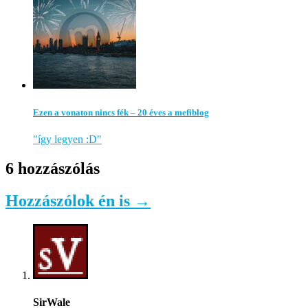
Ezen a vonaton nincs fék – 20 éves a mefiblog
"így legyen :D"
6 hozzászólás
Hozzászólok én is →
SirWale