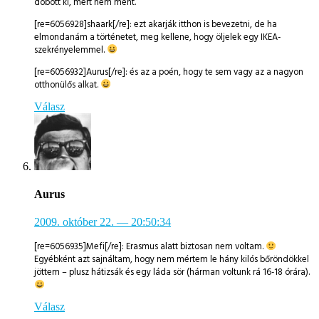
dobott ki, mert nem ment.
[re=6056928]shaark[/re]: ezt akarják itthon is bevezetni, de ha
elmondanám a történetet, meg kellene, hogy öljelek egy IKEA-
szekrényelemmel.
[re=6056932]Aurus[/re]: és az a poén, hogy te sem vagy az a nagyon
otthonülős alkat.
Válasz
Aurus
2009. október 22.
— 20:50:34
[re=6056935]Mefi[/re]: Erasmus alatt biztosan nem voltam.
Egyébként azt sajnáltam, hogy nem mértem le hány kilós bőröndökkel
jöttem – plusz hátizsák és egy láda sör (hárman voltunk rá 16-18 órára).
Válasz