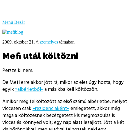
bűzlik
a
hal
Menü
Bezár
2009. október 21.
\\
személyes
témában
Mefi utál költözni
Persze ki nem.
De Mefi erre akkor jött rá, mikor az élet úgy hozta, hogy
egyik
»albérletből«
a másikba kell költözzön.
Amikor még felköltözött az első számú albérletbe, melyet
viccesen csak
»rezidenciaként«
emlegetett, akkor még
maga a költözésnek becézgetett kis megmozdulás is
vicces és könnyed volt; egy nap alatt lezajlott. Jött a két
kis bőröndjével, meg autóval felhoztak neki egy