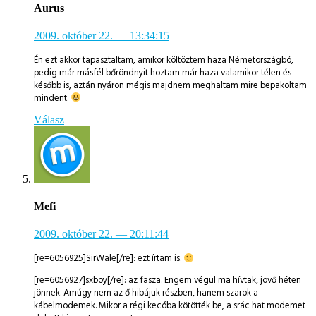
Aurus
2009. október 22.
— 13:34:15
Én ezt akkor tapasztaltam, amikor költöztem haza Németországbó,
pedig már másfél bőröndnyit hoztam már haza valamikor télen és
később is, aztán nyáron mégis majdnem meghaltam mire bepakoltam
mindent.
Válasz
Mefi
2009. október 22.
— 20:11:44
[re=6056925]SirWale[/re]: ezt írtam is.
[re=6056927]sxboy[/re]: az fasza. Engem végül ma hívtak, jövő héten
jönnek. Amúgy nem az ő hibájuk részben, hanem szarok a
kábelmodemek. Mikor a régi kecóba kötötték be, a srác hat modemet