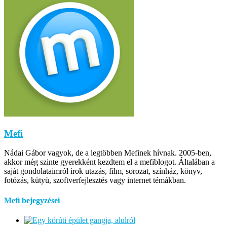
Mefi
Nádai Gábor vagyok, de a legtöbben Mefinek hívnak. 2005-ben,
akkor még szinte gyerekként kezdtem el a mefiblogot. Általában a
saját gondolataimról írok utazás, film, sorozat, színház, könyv,
fotózás, kütyü, szoftverfejlesztés vagy internet témákban.
Mefi bejegyzései