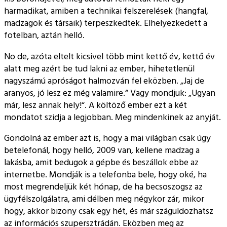
harmadikat, amiben a technikai felszerelések (hangfal,
madzagok és társaik) terpeszkedtek. Elhelyezkedett a
fotelban, aztán helló.
No de, azóta eltelt kicsivel több mint kettő év, kettő év
alatt meg azért be tud lakni az ember, hihetetlenül
nagyszámú apróságot halmozván fel eközben.
Jaj de
aranyos, jó lesz ez még valamire.
Vagy mondjuk:
Ugyan
már, lesz annak hely!
. A költöző ember ezt a két
mondatot szidja a legjobban. Meg mindenkinek az anyját.
Gondolná az ember azt is, hogy a mai világban csak úgy
betelefonál, hogy helló, 2009 van, kellene madzag a
lakásba, amit bedugok a gépbe és beszállok ebbe az
internetbe. Mondják is a telefonba bele, hogy oké, ha
most megrendeljük két hónap, de ha becsoszogsz az
ügyfélszolgálatra, ami délben meg négykor zár, mikor
hogy, akkor bizony csak egy hét, és már száguldozhatsz
az információs szupersztrádán. Eközben meg az