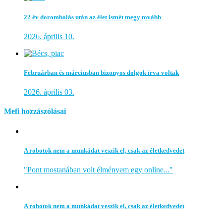
22 év dorombolás után az élet ismét megy tovább
2026. április 10.
Februárban és márciusban bizonyos dolgok írva voltak
2026. április 03.
Mefi hozzászólásai
A robotok nem a munkádat veszik el, csak az életkedvedet
"Pont mostanában volt élményem egy online..."
A robotok nem a munkádat veszik el, csak az életkedvedet