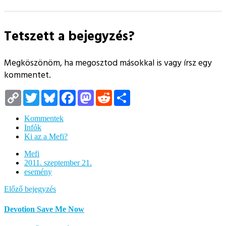
Tetszett a bejegyzés?
Megköszönöm, ha megosztod másokkal is vagy írsz egy
kommentet.
Copy
Twitter
Bluesky
Facebook
Mastodon
Reddit
Megosztás
Link
Kommentek
Infók
Ki az a Mefi?
Mefi
2011. szeptember 21.
esemény
Előző bejegyzés
Devotion Save Me Now