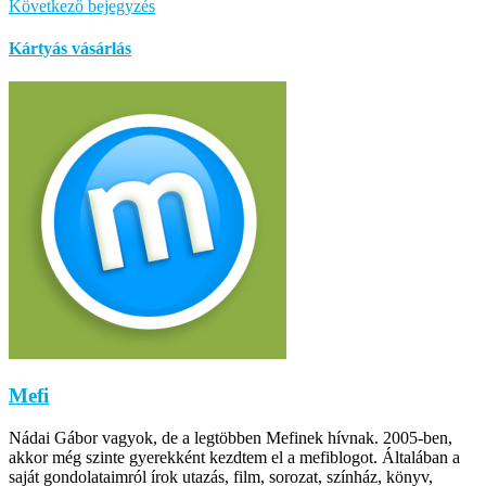
Következő bejegyzés
Kártyás vásárlás
Mefi
Nádai Gábor vagyok, de a legtöbben Mefinek hívnak. 2005-ben,
akkor még szinte gyerekként kezdtem el a mefiblogot. Általában a
saját gondolataimról írok utazás, film, sorozat, színház, könyv,