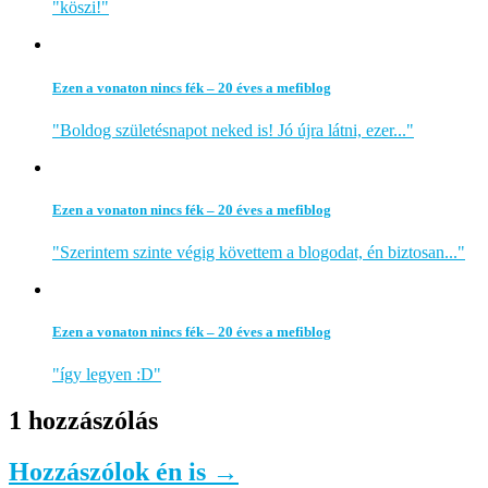
"köszi!"
Ezen a vonaton nincs fék – 20 éves a mefiblog
"Boldog születésnapot neked is! Jó újra látni, ezer..."
Ezen a vonaton nincs fék – 20 éves a mefiblog
"Szerintem szinte végig követtem a blogodat, én biztosan..."
Ezen a vonaton nincs fék – 20 éves a mefiblog
"így legyen :D"
1 hozzászólás
Hozzászólok én is →