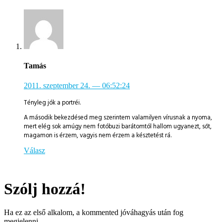
Tamás
2011. szeptember 24.
— 06:52:24
Tényleg jók a portréi.
A második bekezdésed meg szerintem valamilyen vírusnak a nyoma,
mert elég sok amúgy nem fotóbuzi barátomtól hallom ugyanezt, sőt,
magamon is érzem, vagyis nem érzem a késztetést rá.
Válasz
Szólj hozzá!
Ha ez az első alkalom, a kommented jóváhagyás után fog
megjelenni.