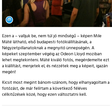
Ezen a – valljuk be, nem túl jó minőségű – képen Mile
Máté látható, első budapesti fotókiállításának, a
Négyzetpillanatoknak a megnyitó ünnepségén. A
képeket szeptember végéig az Odeon Lloyd moziban
lehet megtekinteni. Máté kiváló fotós, megérdemelte ezt
a kiállítást, menjetek el, és nézzétek meg a képeit, igazán
megéri!
Kicsit most megint bánom-szánom, hogy elhanyagoltam a
fotózást, de már felírtam a következő féléves
célkitűzések közé, hogy ezen változtatni kell.