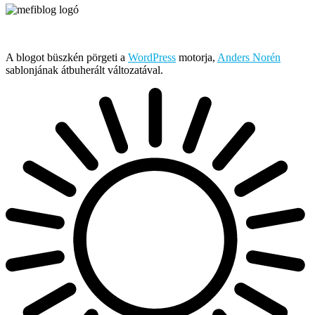
Írja és rendezi Mefi, avagy Nádai Gábor © 2005-2026
A blogot büszkén pörgeti a
WordPress
motorja,
Anders Norén
sablonjának átbuherált változatával.