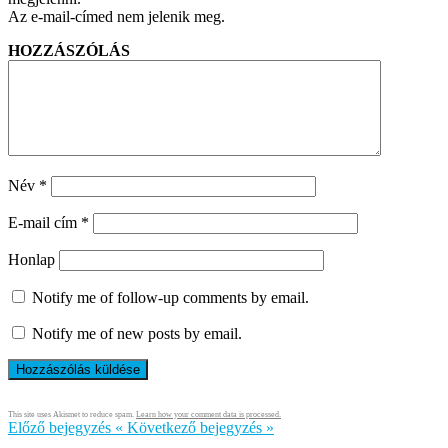
Az e-mail-címed nem jelenik meg.
HOZZÁSZÓLÁS
Név
*
E-mail cím
*
Honlap
Notify me of follow-up comments by email.
Notify me of new posts by email.
This site uses Akismet to reduce spam.
Learn how your comment data is processed.
Előző bejegyzés
«
Következő bejegyzés
»