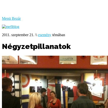
bűzlik
a
hal
Menü
Bezár
2011. szeptember 21.
\\
esemény
témában
Négyzetpillanatok