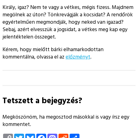
Király, igaz? Nem te vagy a vétkes, mégis fizess. Majdnem
megölnek az úton? Tönkrevágják a kocsidat? A rendőrök
egyértelműen megmondják, hogy neked van igazad?
Sebaj, azért elvesszük a jogsidat, a vétkes meg kap egy
jelentéktelen összeget.
Kérem, hogy mielőtt bárki elhamarkodottan
kommentálna, olvassa el az
előzményt
.
Tetszett a bejegyzés?
Megköszönöm, ha megosztod másokkal is vagy írsz egy
kommentet.
Copy
Twitter
Bluesky
Facebook
Mastodon
Reddit
Megosztás