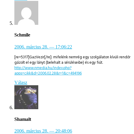
Schmile
2006. március 28.
— 17:06:22
[re=5317]GazVezir[/re]: mifelénk nemrég egy szolgálaton kívüli rendőr
gázolt el egy lányt (belehalt a sérüléseibe) és egy fiút.
http://www.nmedia.hu/index.php?
apps=cikk&d=2006.02.28&r=1&c=494196
Válasz
Shamalt
2006. március 28.
— 20:48:06