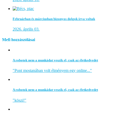
Februárban és márciusban bizonyos dolgok írva voltak
2026. április 03.
Mefi hozzászólásai
A robotok nem a munkádat veszik el, csak az életkedvedet
"Pont mostanában volt élményem egy online..."
A robotok nem a munkádat veszik el, csak az életkedvedet
"köszi!"