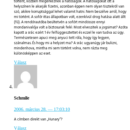
történt, közben megérkeznek a hatóságok. A hatóságokat ott a
helyszínen le akarják fizetni, azonban éppen nem olyan tisztekről van
szó, akikre korruptsággal lehet valamit hatni. Nem beszélve arról, hogy
mi történt. A sofőr ittas állapotban volt, ezenkívül drog hatása alatt állt
(fű). A rendőrautóba beültetvén a sofőrt mindössze ennyi
mondanivalója volt a biztosurak felé: Most elveszitek a jogsimat? Azóta
kapott a srác ezért 1 év felfüggesztettet és ezzel le van tudva az ügy.
Természetesen apuci meg anyuci tett róla, hogy így legyen,
szánalmas. És hogy mi a helyzet ma? A srác ugyanúgy jár bulizni,
mindenhova, mintha mi sem történt volna, nem rázta meg
különösképpen az eset.
Válasz
Schmile
2006. március 28.
— 17:03:10
A címben direkt van „Hunary“?
Válasz