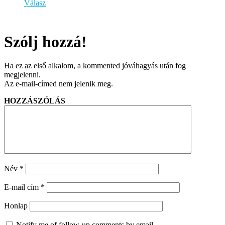
Válasz
Szólj hozzá!
Ha ez az első alkalom, a kommented jóváhagyás után fog
megjelenni.
Az e-mail-címed nem jelenik meg.
HOZZÁSZÓLÁS
Név
*
E-mail cím
*
Honlap
Notify me of follow-up comments by email.