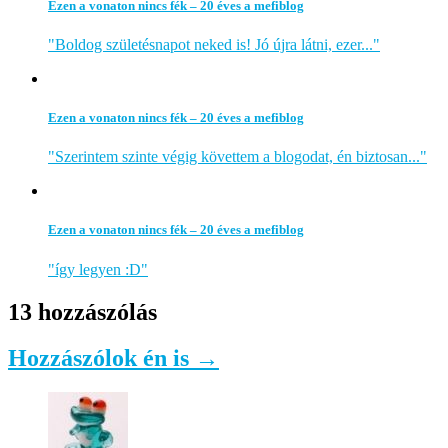
Ezen a vonaton nincs fék – 20 éves a mefiblog
"Boldog születésnapot neked is! Jó újra látni, ezer..."
Ezen a vonaton nincs fék – 20 éves a mefiblog
"Szerintem szinte végig követtem a blogodat, én biztosan..."
Ezen a vonaton nincs fék – 20 éves a mefiblog
"így legyen :D"
13 hozzászólás
Hozzászólok én is →