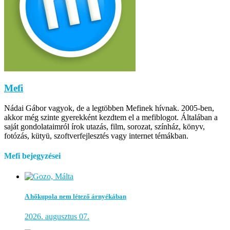
Mefi
Nádai Gábor vagyok, de a legtöbben Mefinek hívnak. 2005-ben,
akkor még szinte gyerekként kezdtem el a mefiblogot. Általában a
saját gondolataimról írok utazás, film, sorozat, színház, könyv,
fotózás, kütyü, szoftverfejlesztés vagy internet témákban.
Mefi bejegyzései
A hőkupola nem létező árnyékában
2026. augusztus 07.