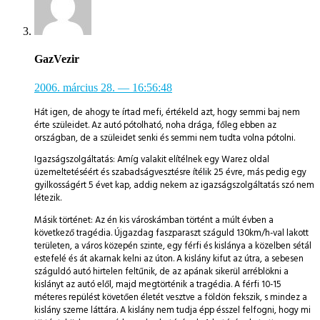
GazVezir
2006. március 28.
— 16:56:48
Hát igen, de ahogy te írtad mefi, értékeld azt, hogy semmi baj nem
érte szüleidet. Az autó pótolható, noha drága, főleg ebben az
országban, de a szüleidet senki és semmi nem tudta volna pótolni.
Igazságszolgáltatás: Amíg valakit elítélnek egy Warez oldal
üzemeltetéséért és szabadságvesztésre ítélik 25 évre, más pedig egy
gyilkosságért 5 évet kap, addig nekem az igazságszolgáltatás szó nem
létezik.
Másik történet: Az én kis városkámban történt a múlt évben a
következő tragédia. Újgazdag faszparaszt száguld 130km/h-val lakott
területen, a város közepén szinte, egy férfi és kislánya a közelben sétál
estefelé és át akarnak kelni az úton. A kislány kifut az útra, a sebesen
száguldó autó hirtelen feltűnik, de az apának sikerül arréblökni a
kislányt az autó elől, majd megtörténik a tragédia. A férfi 10-15
méteres repülést követően életét vesztve a földön fekszik, s mindez a
kislány szeme láttára. A kislány nem tudja épp ésszel felfogni, hogy mi