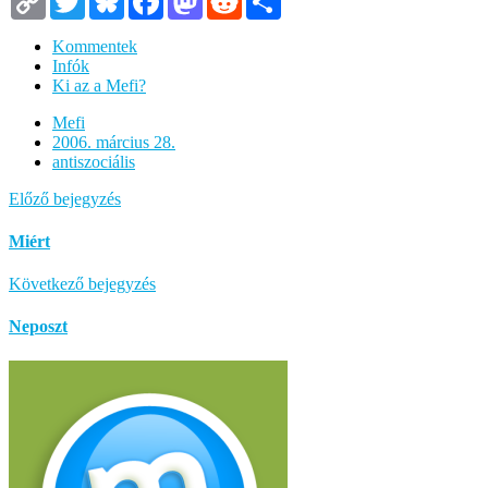
Link
Kommentek
Infók
Ki az a Mefi?
Mefi
2006. március 28.
antiszociális
Előző bejegyzés
Miért
Következő bejegyzés
Neposzt