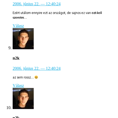
2006. június 22.
— 12:40:24
Ezért utálom ennyire ezt az országot, de sajnos ez van
ezt kell
szeretni
…
Válasz
n2k
2006. június 22.
— 12:40:24
az sem rossz…
Válasz
n2k