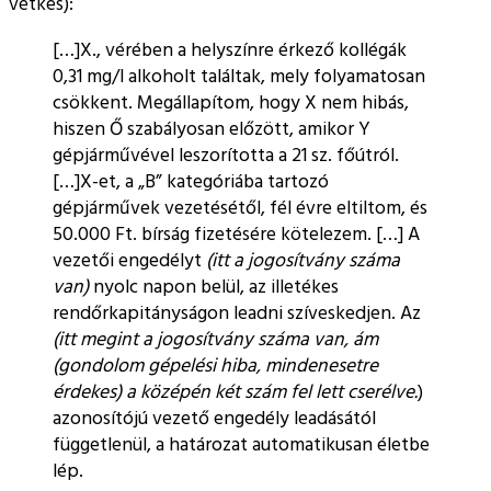
vétkes):
[…]X., vérében a helyszínre érkező kollégák
0,31 mg/l alkoholt találtak, mely folyamatosan
csökkent. Megállapítom, hogy X nem hibás,
hiszen Ő szabályosan előzött, amikor Y
gépjárművével leszorította a 21 sz. főútról.
[…]X-et, a „B” kategóriába tartozó
gépjárművek vezetésétől, fél évre eltiltom, és
50.000 Ft. bírság fizetésére kötelezem. […] A
vezetői engedélyt
(itt a jogosítvány száma
van)
nyolc napon belül, az illetékes
rendőrkapitányságon leadni szíveskedjen. Az
(itt megint a jogosítvány száma van, ám
(gondolom gépelési hiba, mindenesetre
érdekes) a középén két szám fel lett cserélve.
)
azonosítójú vezető engedély leadásától
függetlenül, a határozat automatikusan életbe
lép.