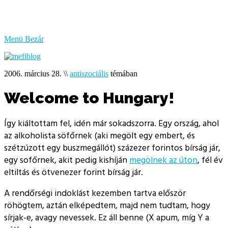
bűzlik
a
hal
Menü
Bezár
2006. március 28.
\\
antiszociális
témában
Welcome to Hungary!
Így kiáltottam fel, idén már sokadszorra. Egy ország, ahol
az alkoholista söfőrnek (aki megölt egy embert, és
szétzúzott egy buszmegállót) százezer forintos bírság jár,
egy sofőrnek, akit pedig kishíján
megölnek az úton
, fél év
eltiltás és ötvenezer forint bírság jár.
A rendőrségi indoklást kezemben tartva először
röhögtem, aztán elképedtem, majd nem tudtam, hogy
sírjak-e, avagy nevessek. Ez áll benne (X apum, míg Y a