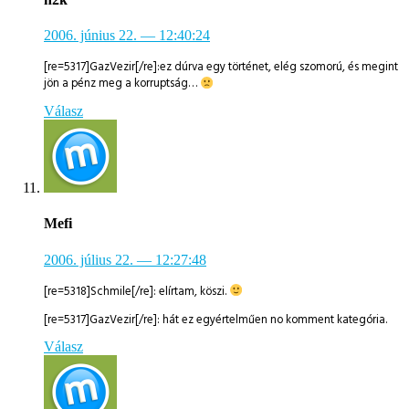
2006. június 22.
— 12:40:24
[re=5317]GazVezir[/re]:ez dúrva egy történet, elég szomorú, és megint
jön a pénz meg a korruptság…
Válasz
Mefi
2006. július 22.
— 12:27:48
[re=5318]Schmile[/re]: elírtam, köszi.
[re=5317]GazVezir[/re]: hát ez egyértelműen no komment kategória.
Válasz