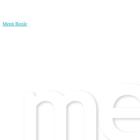
bűzlik
a
hal
Menü
Bezár