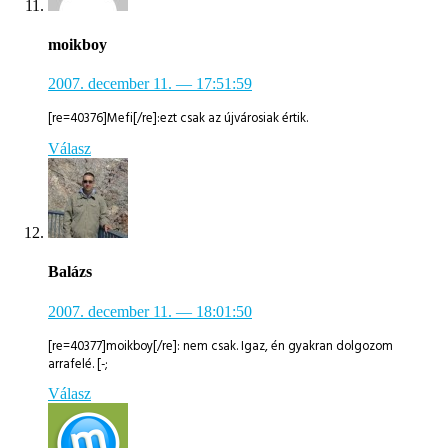
moikboy
2007. december 11.
— 17:51:59
[re=40376]Mefi[/re]:ezt csak az újvárosiak értik.
Válasz
Balázs
2007. december 11.
— 18:01:50
[re=40377]moikboy[/re]: nem csak. Igaz, én gyakran dolgozom
arrafelé. [-;
Válasz