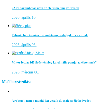
22 év dorombolás után az élet ismét megy tovább
2026. április 10.
Februárban és márciusban bizonyos dolgok írva voltak
2026. április 03.
Mikor lett az időjárás tényleg kardinális pontja az életemnek?
2026. március 06.
Mefi hozzászólásai
A robotok nem a munkádat veszik el, csak az életkedvedet