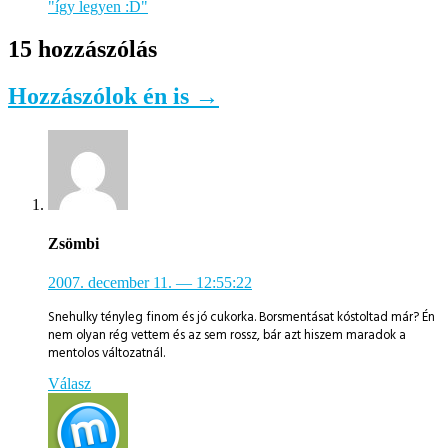
"így legyen :D"
15 hozzászólás
Hozzászólok én is →
Zsömbi
2007. december 11.
— 12:55:22
Snehulky tényleg finom és jó cukorka. Borsmentásat kóstoltad már? Én
nem olyan rég vettem és az sem rossz, bár azt hiszem maradok a
mentolos változatnál.
Válasz