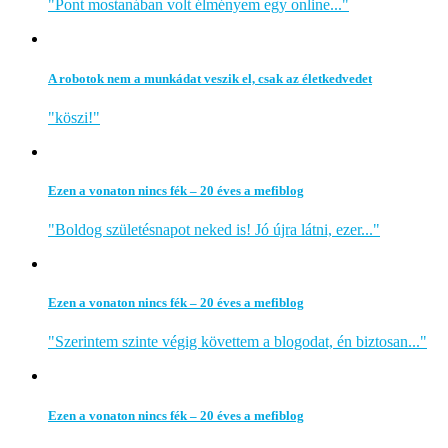
"Pont mostanában volt élményem egy online..."
A robotok nem a munkádat veszik el, csak az életkedvedet
"köszi!"
Ezen a vonaton nincs fék – 20 éves a mefiblog
"Boldog születésnapot neked is! Jó újra látni, ezer..."
Ezen a vonaton nincs fék – 20 éves a mefiblog
"Szerintem szinte végig követtem a blogodat, én biztosan..."
Ezen a vonaton nincs fék – 20 éves a mefiblog