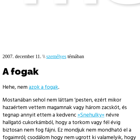
2007. december 11.
\\
személyes
témában
A fogak
Hehe, nem
azok a fogak
.
Mostanában sehol nem láttam ‘pesten, ezért mikor
hazaértem vettem magamnak vagy három zacskót, és
tegnap annyit ettem a kedvenc
»Snehulky«
névre
hallgató cukorkámból, hogy a torkom vagy fél évig
biztosan nem fog fájni. Ez mondjuk nem mondható el a
fogaimról; csodálom hogy nem ugrott ki valamelyik, hogy