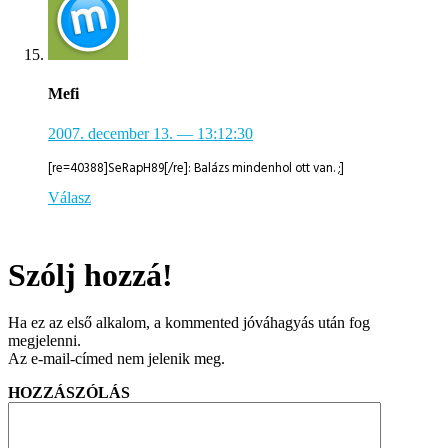
Mefi
2007. december 13.
— 13:12:30
[re=40388]SeRapH89[/re]: Balázs mindenhol ott van. ;]
Válasz
Szólj hozzá!
Ha ez az első alkalom, a kommented jóváhagyás után fog
megjelenni.
Az e-mail-címed nem jelenik meg.
HOZZÁSZÓLÁS