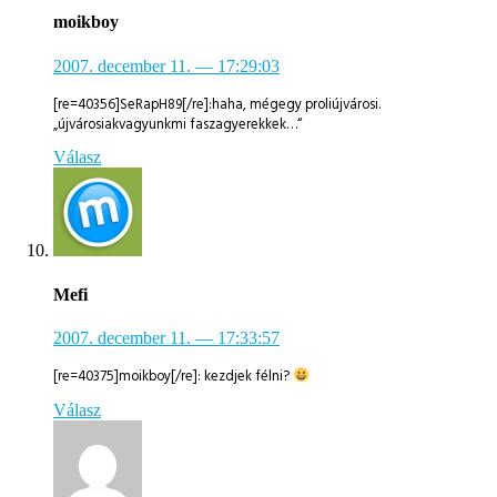
moikboy
2007. december 11.
— 17:29:03
[re=40356]SeRapH89[/re]:haha, mégegy proliújvárosi.
„újvárosiakvagyunkmi faszagyerekkek…“
Válasz
Mefi
2007. december 11.
— 17:33:57
[re=40375]moikboy[/re]: kezdjek félni?
Válasz