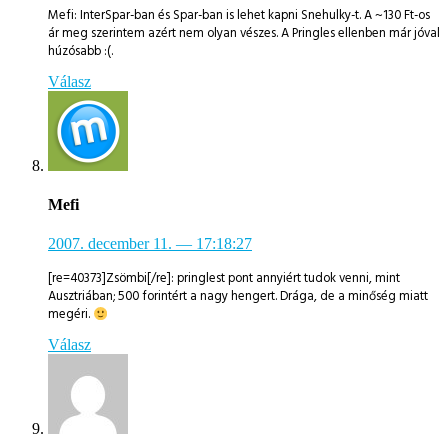
Mefi: InterSpar-ban és Spar-ban is lehet kapni Snehulky-t. A ~130 Ft-os
ár meg szerintem azért nem olyan vészes. A Pringles ellenben már jóval
húzósabb :(.
Válasz
Mefi
2007. december 11.
— 17:18:27
[re=40373]Zsömbi[/re]: pringlest pont annyiért tudok venni, mint
Ausztriában; 500 forintért a nagy hengert. Drága, de a minőség miatt
megéri.
Válasz