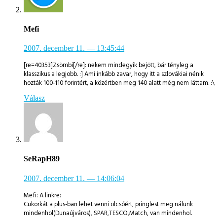
Mefi
2007. december 11.
— 13:45:44
[re=40353]Zsömbi[/re]: nekem mindegyik bejött, bár tényleg a
klasszikus a legjobb. :] Ami inkább zavar, hogy itt a szlovákiai nénik
hozták 100-110 forintért, a közértben meg 140 alatt még nem láttam. :\
Válasz
SeRapH89
2007. december 11.
— 14:06:04
Mefi: A linkre:
Cukorkát a plus-ban lehet venni olcsóért, pringlest meg nálunk
mindenhol(Dunaújváros), SPAR,TESCO,Match, van mindenhol.