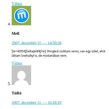
Válasz
Mefi
2007. december 11.
— 14:50:28
[re=40356]SeRapH89[/re]: Pringlest szoktam venni, van egy üzlet, ahol
láttam Snehulkyt is, de mostanában nem.
Válasz
TúRó
2007. december 11.
— 16:18:19