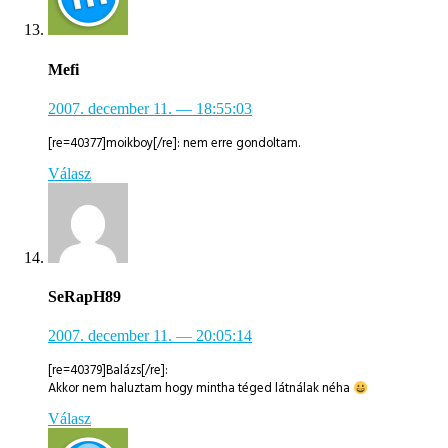
Mefi
2007. december 11.
— 18:55:03
[re=40377]moikboy[/re]: nem erre gondoltam.
Válasz
SeRapH89
2007. december 11.
— 20:05:14
[re=40379]Balázs[/re]:
Akkor nem haluztam hogy mintha téged látnálak néha
Válasz