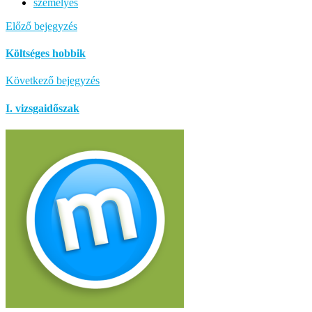
személyes
Előző bejegyzés
Költséges hobbik
Következő bejegyzés
I. vizsgaidőszak