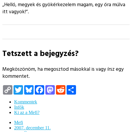
Helló, megyek és gyökérkezelem magam, egy óra múlva
itt vagyok!
.
Tetszett a bejegyzés?
Megköszönöm, ha megosztod másokkal is vagy írsz egy
kommentet.
Copy
Twitter
Bluesky
Facebook
Mastodon
Reddit
Megosztás
Link
Kommentek
Infók
Ki az a Mefi?
Mefi
2007. december 11.