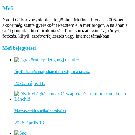
Mefi
Nádai Gábor vagyok, de a legtöbben Mefinek hívnak. 2005-ben,
akkor még szinte gyerekként kezdtem el a mefiblogot. Általában a
saját gondolataimról írok utazás, film, sorozat, színház, könyv,
fotózás, kütyü, szoftverfejlesztés vagy internet témákban.
Mefi bejegyzései
Áprilisban és májusban ütött-vágott a tavasz
2026. május 31.
Visszavettük a trikolor zászlót
2026. április 13.