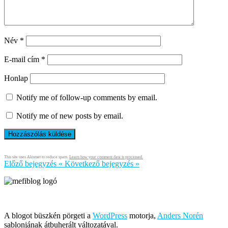
Név
*
E-mail cím
*
Honlap
Notify me of follow-up comments by email.
Notify me of new posts by email.
This site uses Akismet to reduce spam.
Learn how your comment data is processed.
Előző bejegyzés
«
Következő bejegyzés
»
Írja és rendezi Mefi, avagy Nádai Gábor © 2005-2026
A blogot büszkén pörgeti a
WordPress
motorja,
Anders Norén
sablonjának átbuherált változatával.