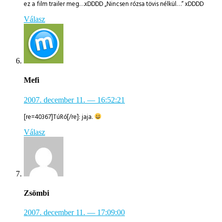
ez a film trailer meg…xDDDD „Nincsen rózsa tövis nélkül…“ xDDDD
Válasz
Mefi
2007. december 11.
— 16:52:21
[re=40367]TúRó[/re]: jaja.
Válasz
Zsömbi
2007. december 11.
— 17:09:00