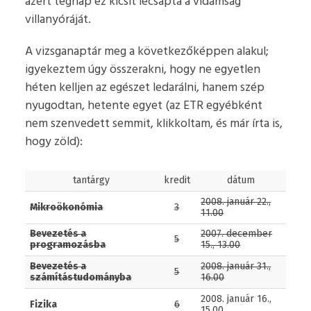
azért tegnap ez kicsit lecsapta a vidámság
villanyóráját.
A vizsganaptár meg a következőképpen alakul;
igyekeztem úgy összerakni, hogy ne egyetlen
héten kelljen az egészet ledarálni, hanem szép
nyugodtan, hetente egyet (az ETR egyébként
nem szenvedett semmit, klikkoltam, és már írta is,
hogy zöld):
tantárgy
kredit
dátum
2008. január 22.,
Mikroökonómia
3
11.00
Bevezetés a
2007. december
5
programozásba
15., 13.00
Bevezetés a
2008. január 31.,
5
számítástudományba
16.00
2008. január 16.,
Fizika
6
15.00