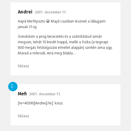
Andrei
2007. december 11.
Hajrá Mefityiszto 😀 Majd csuriban lesznek a lábujjaim
január 31-ig
Gondolom a prog bevezetés és a számítástud simán
megvan, tehát 10 kredit hoppá, mellé a fizika (a tegnapi
800 megás feldolgozási elmélet alapján) szintén sima ügy.
Marad a mikroök. Arra meg blabla…
Válasz
Mefi
2007. december 11.
[re=40390]Andrei[/re]: köszi.
Válasz