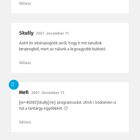
Válasz
Skully
2007. december 11.
Azért én eltársalognék arról, hogy ti mit tanultok
bevprogból, mert az nálunk a legnagyobb buktató.
Válasz
Mefi
2007. december 11.
[re=40385]Skully[/re]: programozást. JAVA I. kódnéven is
fut a tantárgy egyébként. 🙂
Válasz