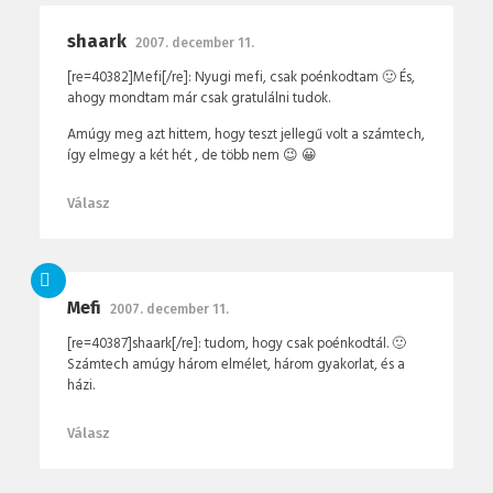
shaark
2007. december 11.
[re=40382]Mefi[/re]: Nyugi mefi, csak poénkodtam 🙂 És,
ahogy mondtam már csak gratulálni tudok.
Amúgy meg azt hittem, hogy teszt jellegű volt a számtech,
így elmegy a két hét , de több nem 😉 😀
Válasz
Mefi
2007. december 11.
[re=40387]shaark[/re]: tudom, hogy csak poénkodtál. 🙂
Számtech amúgy három elmélet, három gyakorlat, és a
házi.
Válasz