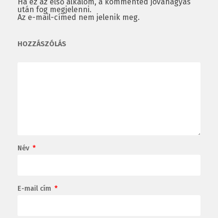
Ha ez az első alkalom, a kommented jóváhagyás
után fog megjelenni.
Az e-mail-címed nem jelenik meg.
HOZZÁSZÓLÁS
Név
*
E-mail cím
*