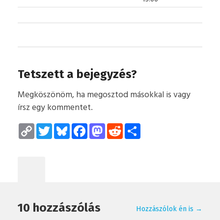
Tetszett a bejegyzés?
Megköszönöm, ha megosztod másokkal is vagy
írsz egy kommentet.
Copy
Twitter
Bluesky
Facebook
Mastodon
Reddit
Megosztás
Link
10 hozzászólás
Hozzászólok én is →