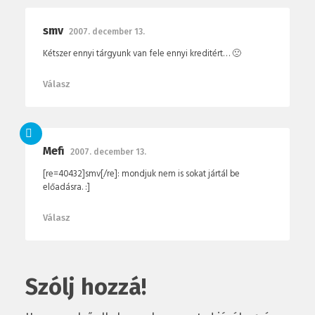
smv
2007. december 13.
Kétszer ennyi tárgyunk van fele ennyi kreditért… 🙁
Válasz
Mefi
2007. december 13.
[re=40432]smv[/re]: mondjuk nem is sokat jártál be
előadásra. :]
Válasz
Szólj hozzá!