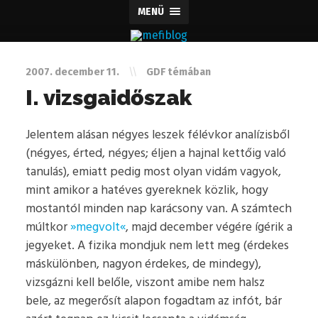
MENÜ
2007. december 11.
\\
GDF
témában
I. vizsgaidőszak
Jelentem alásan négyes leszek félévkor analízisből
(négyes, érted, négyes; éljen a hajnal kettőig való
tanulás), emiatt pedig most olyan vidám vagyok,
mint amikor a hatéves gyereknek közlik, hogy
mostantól minden nap karácsony van. A számtech
múltkor
»megvolt«
, majd december végére ígérik a
jegyeket. A fizika mondjuk nem lett meg (érdekes
máskülönben, nagyon érdekes, de mindegy),
vizsgázni kell belőle, viszont amibe nem halsz
bele, az megerősít alapon fogadtam az infót, bár