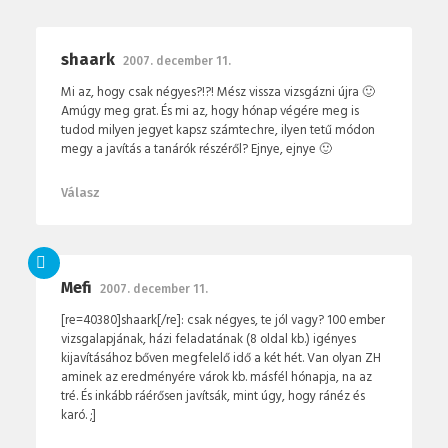
shaark
2007. december 11.
Mi az, hogy csak négyes?!?! Mész vissza vizsgázni újra 🙂
Amúgy meg grat. És mi az, hogy hónap végére meg is
tudod milyen jegyet kapsz számtechre, ilyen tetű módon
megy a javítás a tanárók részéről? Ejnye, ejnye 🙂
Válasz
Mefi
2007. december 11.
[re=40380]shaark[/re]: csak négyes, te jól vagy? 100 ember
vizsgalapjának, házi feladatának (8 oldal kb.) igényes
kijavításához bőven megfelelő idő a két hét. Van olyan ZH
aminek az eredményére várok kb. másfél hónapja, na az
tré. És inkább ráérősen javítsák, mint úgy, hogy ránéz és
karó. ;]