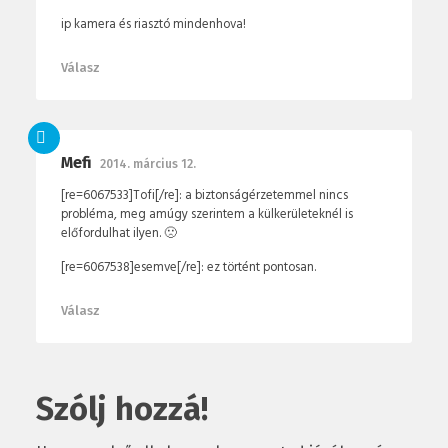
ip kamera és riasztó mindenhova!
Válasz
Mefi
2014. március 12.
[re=6067533]Tofi[/re]: a biztonságérzetemmel nincs
probléma, meg amúgy szerintem a külkerületeknél is
előfordulhat ilyen. 🙁
[re=6067538]esemve[/re]: ez történt pontosan.
Válasz
Szólj hozzá!