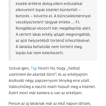
kisebb értékre dolog elleni erőszakkal
elkövetett lopás kísérlet büntettét –
betörés – követte el. A bűncselekménnyel
veszélyeztetett tárgyak értéke … Ft.
Rongálással okozott kár: megállapítás alatt.
A sértett lakás erkély ajtaját megrongálták,
az ajtó helyzetéből történő kifeszítésével.
A lakásba behatolás nem történt meg,
lopási kár nem keletkezett.
Szóval igen,
Tigi
hívott fel, hogy
hallod,
szerintem be akartak törni
, és az erkélyajtón
árulkodó négy pajszernyom tényleg erre utalt.
Valószínűleg a riasztó miatt hiúsult meg a kísérlet.
Azért most már kamera is van az erkélyen.
Persze az új lakásnak már az első napon láttam,