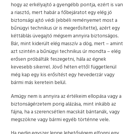
hogy az erkélyajtó a gyengébb pontja, ezért is van
a riasztó, mert habár a főbejáratot egy elég jó
biztonsági ajtó védi (ebbéli reményemet most a
bűnügyi technikus úr is megerősítette), azért egy
kéttáblás üvegajtó mégsem annyira biztonságos.
Bár, mint kiderült elég masszív a dög, mert – amint
azt szintén a bűnügyi technikus úr mondta – elég
erősen próbálták feszegetni, hála az égnek
kevesebb sikerrel. Jövő héten ettől függetlenül
még kap egy kis erősítést egy hevederzár vagy
bármi más keretein belül.
Amúgy nem is annyira az értékeim ellopása vagy a
biztonságérzetem porig alázása, mint inkább az
fájna, ha a szerencsétlen macskát bántanák, vagy
megszökne vagy bármi egyéb történne vele.
Ha pedig egyszer lenne lehetőségem elfogni egy