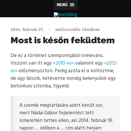
MENÜ
2014. február 21.
\\
antiszociális
témában
Most is későn feküdtem
De ez a történet szempontjából irreleváns.
Viszont van itt egy
»2010-es«
valamint egy
»2012-
es«
előzménysztori. Pedig azóta el is költöztme,
de úgy látszik, kétévente mindig belenyúlok egy
betöréses sztoriba, figyeld:
A szemle megtartására azért került sor,
mert Nádai Gábor fejlelentést tett
ismeretlen tettes ellen, aki 2014. február 19.
napon … időben a … cím alatti helyen