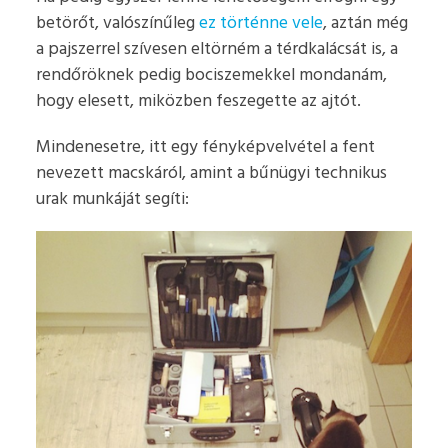
betörőt, valószínűleg
ez történne vele
, aztán még
a pajszerrel szívesen eltörném a térdkalácsát is, a
rendőröknek pedig bociszemekkel mondanám,
hogy elesett, miközben feszegette az ajtót.
Mindenesetre, itt egy fényképvelvétel a fent
nevezett macskáról, amint a bűnügyi technikus
urak munkáját segíti: